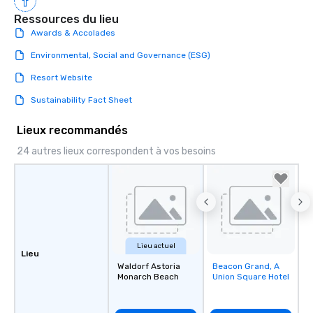
Ressources du lieu
Awards & Accolades
Environmental, Social and Governance (ESG)
Resort Website
Sustainability Fact Sheet
Lieux recommandés
24 autres lieux correspondent à vos besoins
Lieu actuel
Lieu
Waldorf Astoria
Beacon Grand, A
Removed from
Monarch Beach
Union Square Hotel
favorites