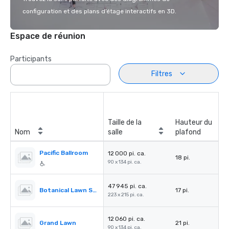
configuration et des plans d’étage interactifs en 3D.
Espace de réunion
Participants
Filtres
Taille de la
Hauteur du
Nom
salle
plafond
Pacific Ballroom
12 000 pi. ca.
18 pi.
90 x 134 pi. ca.
47 945 pi. ca.
Botanical Lawn South
17 pi.
223 x 215 pi. ca.
12 060 pi. ca.
Grand Lawn
21 pi.
90 x 134 pi. ca.