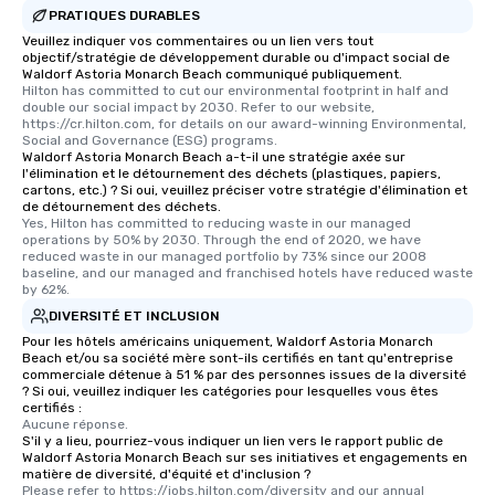
PRATIQUES DURABLES
Veuillez indiquer vos commentaires ou un lien vers tout
objectif/stratégie de développement durable ou d'impact social de
Waldorf Astoria Monarch Beach communiqué publiquement.
Hilton has committed to cut our environmental footprint in half and 
double our social impact by 2030. Refer to our website, 
https://cr.hilton.com, for details on our award-winning Environmental, 
Social and Governance (ESG) programs.
Waldorf Astoria Monarch Beach a-t-il une stratégie axée sur
l'élimination et le détournement des déchets (plastiques, papiers,
cartons, etc.) ? Si oui, veuillez préciser votre stratégie d'élimination et
de détournement des déchets.
Yes, Hilton has committed to reducing waste in our managed 
operations by 50% by 2030. Through the end of 2020, we have 
reduced waste in our managed portfolio by 73% since our 2008 
baseline, and our managed and franchised hotels have reduced waste 
by 62%.
DIVERSITÉ ET INCLUSION
Pour les hôtels américains uniquement, Waldorf Astoria Monarch
Beach et/ou sa société mère sont-ils certifiés en tant qu'entreprise
commerciale détenue à 51 % par des personnes issues de la diversité
? Si oui, veuillez indiquer les catégories pour lesquelles vous êtes
certifiés :
Aucune réponse.
S'il y a lieu, pourriez-vous indiquer un lien vers le rapport public de
Waldorf Astoria Monarch Beach sur ses initiatives et engagements en
matière de diversité, d'équité et d'inclusion ?
Please refer to https://jobs.hilton.com/diversity and our annual 