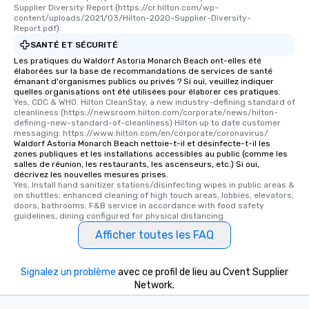
Supplier Diversity Report (https://cr.hilton.com/wp-
content/uploads/2021/03/Hilton-2020-Supplier-Diversity-
Report.pdf).
SANTÉ ET SÉCURITÉ
Les pratiques du Waldorf Astoria Monarch Beach ont-elles été
élaborées sur la base de recommandations de services de santé
émanant d'organismes publics ou privés ? Si oui, veuillez indiquer
quelles organisations ont été utilisées pour élaborer ces pratiques.
Yes, CDC & WHO. Hilton CleanStay, a new industry-defining standard of 
cleanliness (https://newsroom.hilton.com/corporate/news/hilton-
defining-new-standard-of-cleanliness) Hilton up to date customer 
messaging: https://www.hilton.com/en/corporate/coronavirus/
Waldorf Astoria Monarch Beach nettoie-t-il et désinfecte-t-il les
zones publiques et les installations accessibles au public (comme les
salles de réunion, les restaurants, les ascenseurs, etc.) Si oui,
décrivez les nouvelles mesures prises.
Yes, Install hand sanitizer stations/disinfecting wipes in public areas & 
on shuttles; enhanced cleaning of high touch areas, lobbies, elevators, 
doors, bathrooms; F&B service in accordance with food safety 
guidelines, dining configured for physical distancing
Afficher toutes les FAQ
Signalez un problème
avec ce profil de lieu au Cvent Supplier
Network.