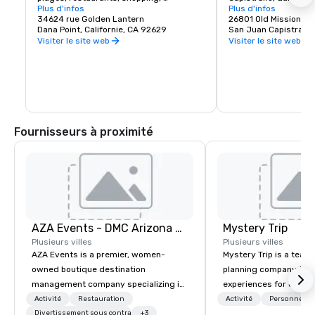
antiquités, arts et musées
Plus d'infos
Californie. Fondée le 
Plus d'infos
34624 rue Golden Lantern
dans la ville coloniale
26801 Old Mission R
Dana Point, Californie, CA 92629
par des missionnaires
San Juan Capistrano
espagnols de l'Ordre f
Visiter le site web
Visiter le site web
été nommée en l'honn
de Capistrano. 

L'église de style baro
espagnol était située
Haute-Californie de l
Nouvelle-Espagne. La 
fondée à moins de 60
Fournisseurs à proximité
d'Acjacheme. La missi
sécularisée par le g
mexicain en 1833 et r
catholique romaine p
des États-Unis en 186
La mission a été end
ans par un certain no
catastrophes naturell
AZA Events - DMC Arizona and Southern California
Mystery Trip
de restauration et de
d'environ 1910. Il fon
Plusieurs villes
Plusieurs villes
comme un musée.
AZA Events is a premier, women-
Mystery Trip is a team
owned boutique destination
planning company that
management company specializing in
experiences for our cli
exceptional corporate experiences
"mystery" is that none
Activité
Restauration
Activité
Personnel pr
throughout Arizona and Southern
Divertissement sous contrat
+3
will know what they'll 