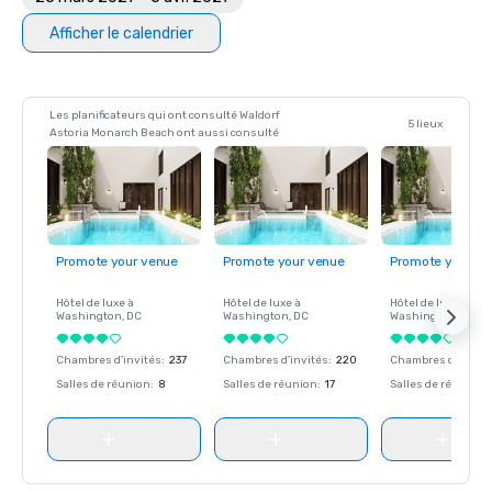
Afficher le calendrier
Les planificateurs qui ont consulté Waldorf
5 lieux
Astoria Monarch Beach ont aussi consulté
Promote your venue
Promote your venue
Promote your ve
Hôtel de luxe à
Hôtel de luxe à
Hôtel de luxe à
Washington
, DC
Washington
, DC
Washington
, DC
Chambres d'invités
:
237
Chambres d'invités
:
220
Chambres d'invité
Salles de réunion
:
8
Salles de réunion
:
17
Salles de réunion
: