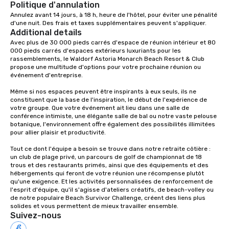
Politique d'annulation
Annulez avant 14 jours, à 18 h, heure de l'hôtel, pour éviter une pénalité 
d'une nuit. Des frais et taxes supplémentaires peuvent s'appliquer.
Additional details
Avec plus de 30 000 pieds carrés d'espace de réunion intérieur et 80 
000 pieds carrés d'espaces extérieurs luxuriants pour les 
rassemblements, le Waldorf Astoria Monarch Beach Resort & Club 
propose une multitude d'options pour votre prochaine réunion ou 
événement d'entreprise.

Même si nos espaces peuvent être inspirants à eux seuls, ils ne 
constituent que la base de l'inspiration, le début de l'expérience de 
votre groupe. Que votre événement ait lieu dans une salle de 
conférence intimiste, une élégante salle de bal ou notre vaste pelouse 
botanique, l'environnement offre également des possibilités illimitées 
pour allier plaisir et productivité.

Tout ce dont l'équipe a besoin se trouve dans notre retraite côtière : 
un club de plage privé, un parcours de golf de championnat de 18 
trous et des restaurants primés, ainsi que des équipements et des 
hébergements qui feront de votre réunion une récompense plutôt 
qu'une exigence. Et les activités personnalisées de renforcement de 
l'esprit d'équipe, qu'il s'agisse d'ateliers créatifs, de beach-volley ou 
de notre populaire Beach Survivor Challenge, créent des liens plus 
solides et vous permettent de mieux travailler ensemble.
Suivez-nous