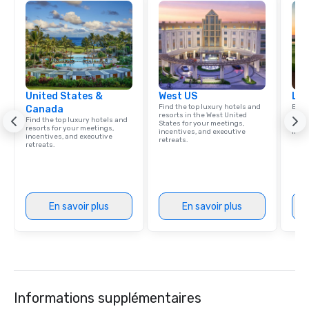
execution.
United States &
West US
Lux
Find the top luxury hotels and
Explo
Canada
resorts in the West United
comb
Find the top luxury hotels and
States for your meetings,
amaz
resorts for your meetings,
incentives, and executive
ince
incentives, and executive
retreats.
retreats.
En savoir plus
En savoir plus
Informations supplémentaires