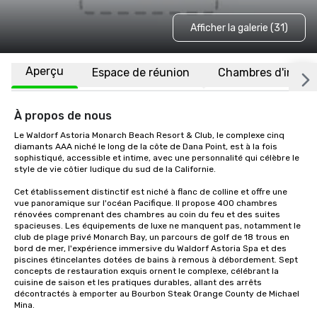
Afficher la galerie (31)
Aperçu
Espace de réunion
Chambres d'invité
À propos de nous
Le Waldorf Astoria Monarch Beach Resort & Club, le complexe cinq 
diamants AAA niché le long de la côte de Dana Point, est à la fois 
sophistiqué, accessible et intime, avec une personnalité qui célèbre le 
style de vie côtier ludique du sud de la Californie.

Cet établissement distinctif est niché à flanc de colline et offre une 
vue panoramique sur l'océan Pacifique. Il propose 400 chambres 
rénovées comprenant des chambres au coin du feu et des suites 
spacieuses. Les équipements de luxe ne manquent pas, notamment le 
club de plage privé Monarch Bay, un parcours de golf de 18 trous en 
bord de mer, l'expérience immersive du Waldorf Astoria Spa et des 
piscines étincelantes dotées de bains à remous à débordement. Sept 
concepts de restauration exquis ornent le complexe, célébrant la 
cuisine de saison et les pratiques durables, allant des arrêts 
décontractés à emporter au Bourbon Steak Orange County de Michael 
Mina. 
