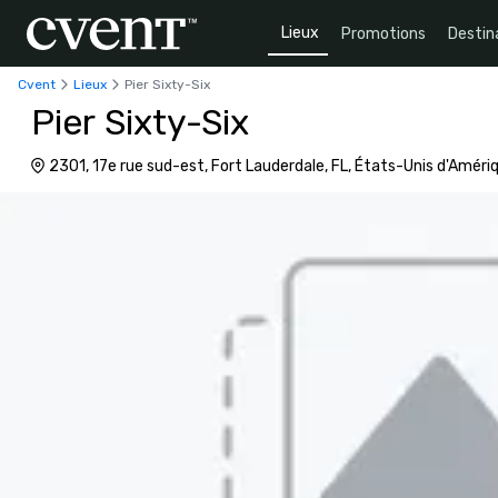
Lieux
Promotions
Destin
Cvent
Lieux
Pier Sixty-Six
Pier Sixty-Six
2301, 17e rue sud-est, Fort Lauderdale, FL, États-Unis d'Améri