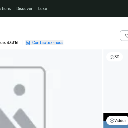
ations
Discover
Luxe
que, 33316
|
Contactez-nous
3D
Vidéos