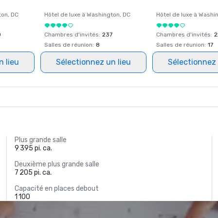
ton
, DC
Hôtel de luxe à
Washington
, DC
Hôtel de luxe à
Washi
0
Chambres d'invités
:
237
Chambres d'invités
:
2
Salles de réunion
:
8
Salles de réunion
:
17
n lieu
Sélectionnez un lieu
Sélectionnez 
Plus grande salle
9 395 pi. ca.
Deuxième plus grande salle
7 205 pi. ca.
Capacité en places debout
1 100