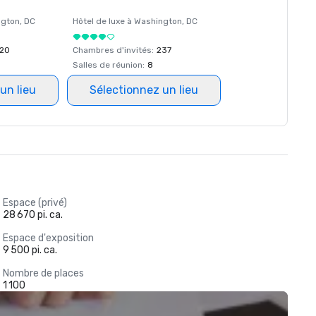
ngton
, DC
Hôtel de luxe à
Washington
, DC
20
Chambres d'invités
:
237
Salles de réunion
:
8
un lieu
Sélectionnez un lieu
Espace (privé)
28 670 pi. ca.
Espace d'exposition
9 500 pi. ca.
Nombre de places
1 100