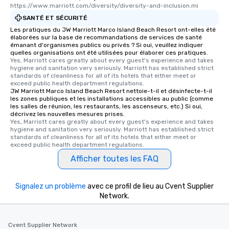
https://www.marriott.com/diversity/diversity-and-inclusion.mi
SANTÉ ET SÉCURITÉ
Les pratiques du JW Marriott Marco Island Beach Resort ont-elles été
élaborées sur la base de recommandations de services de santé
émanant d'organismes publics ou privés ? Si oui, veuillez indiquer
quelles organisations ont été utilisées pour élaborer ces pratiques.
Yes, Marriott cares greatly about every guest's experience and takes 
hygiene and sanitation very seriously. Marriott has established strict 
standards of cleanliness for all of its hotels that either meet or 
exceed public health department regulations. 
JW Marriott Marco Island Beach Resort nettoie-t-il et désinfecte-t-il
les zones publiques et les installations accessibles au public (comme
les salles de réunion, les restaurants, les ascenseurs, etc.) Si oui,
décrivez les nouvelles mesures prises.
Yes, Marriott cares greatly about every guest's experience and takes 
hygiene and sanitation very seriously. Marriott has established strict 
standards of cleanliness for all of its hotels that either meet or 
exceed public health department regulations. 
Afficher toutes les FAQ
Signalez un problème
avec ce profil de lieu au Cvent Supplier
Network.
Cvent Supplier Network