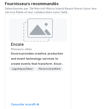
Fournisseurs recommandés
Sélectionnés par JW Marriott Marco Island Beach Resort pour leur 
service fiable et leur collaboration sans faille.
Encore
Plusieurs villes
Encore provides creative, production
and event technology services to
create events that transform. Encore
creates memorable event experiences
Logistique/Décor
Personnel préféré
that engage and transform
organizations. As the global leader for
event technology and production
services, Encore’s team of creators,
innovators and experts deliver real
results through strategy and
Consulter le profil
creative, advanced technology,