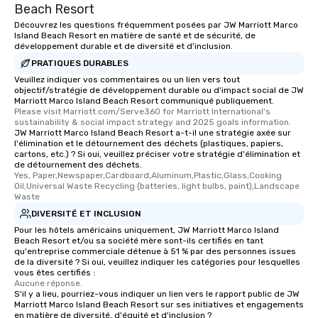
Beach Resort
Découvrez les questions fréquemment posées par JW Marriott Marco
Island Beach Resort en matière de santé et de sécurité, de
développement durable et de diversité et d'inclusion.
PRATIQUES DURABLES
Veuillez indiquer vos commentaires ou un lien vers tout
objectif/stratégie de développement durable ou d'impact social de JW
Marriott Marco Island Beach Resort communiqué publiquement.
Please visit Marriott.com/Serve360 for Marriott International's 
sustainability & social impact strategy and 2025 goals information.
JW Marriott Marco Island Beach Resort a-t-il une stratégie axée sur
l'élimination et le détournement des déchets (plastiques, papiers,
cartons, etc.) ? Si oui, veuillez préciser votre stratégie d'élimination et
de détournement des déchets.
Yes, Paper,Newspaper,Cardboard,Aluminum,Plastic,Glass,Cooking 
Oil,Universal Waste Recycling (batteries, light bulbs, paint),Landscape 
Waste
DIVERSITÉ ET INCLUSION
Pour les hôtels américains uniquement, JW Marriott Marco Island
Beach Resort et/ou sa société mère sont-ils certifiés en tant
qu'entreprise commerciale détenue à 51 % par des personnes issues
de la diversité ? Si oui, veuillez indiquer les catégories pour lesquelles
vous êtes certifiés :
Aucune réponse.
S'il y a lieu, pourriez-vous indiquer un lien vers le rapport public de JW
Marriott Marco Island Beach Resort sur ses initiatives et engagements
en matière de diversité, d'équité et d'inclusion ?