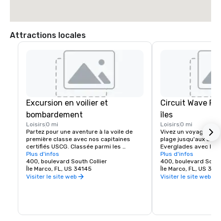
Attractions locales
Excursion en voilier et
Circuit Wave Ru
bombardement
îles
Loisirs
0 mi
Loisirs
0 mi
Partez pour une aventure à la voile de 
Vivez un voyage inoub
première classe avec nos capitaines 
plage jusqu'aux dix mi
certifiés USCG. Classée parmi les 
Everglades avec l'un 
meilleures excursions guidées en bateau 
Plus d'infos
professionnels. Sentez
Plus d'infos
de Floride, cette aventure de 3 heures 
400, boulevard South Collier
épaules et le vent da
400, boulevard South 
commence lorsque vous partez à la 
Île Marco, FL, US 34145
explorant les eaux im
Île Marco, FL, US 341
recherche de grands dauphins, de 
Mille-Îles lors de l'un
Visiter le site web
Visiter le site web
tortues de mer et de lamantins à bord de 
uniques d'une heure 
l'un de nos deux catamarans intimes 
pour six passagers.