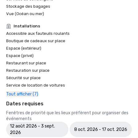
nationaux préférés des Everglades #25 »

Stockage des bagages
CONDÉ NAST | Reader's Choice Awards 

Vue (Océan ou mer)
#12 des « Meilleures îles I5 des États-Unis »

SOUTHERN LIVING | « À ne pas manquer Gulf Front Spot » 
Installations
- Kane Tiki Bar Grill

Accessible aux fauteuils roulants
FORBES | « Les voyages durables, les voyages de luxe et 
Boutique de cadeaux sur place
les vacances de golf sont de plus en plus faciles à 
Espace (extérieur)
planifier. »

Espace (privé)
LE VOYAGE | « Les 16 meilleurs complexes et hôtels tout 
Restaurant sur place
compris Marriott en 2023 »

THE POINTS GUY | « Les 10 meilleurs hôtels Marriott 

Restauration sur place
Des hôtels pour les familles pour des vacances sans 
Sécurité sur place
soucis »

Service de location de voitures
THE POINTS GUY | « Les 12 meilleurs hôtels Marriott Beach 
Tout afficher (7)
des États-Unis. »

PARADE | « Les 27 meilleurs complexes hôteliers de 
Dates requises
Floride, de Disney à Key West »

Fenêtres de priorité que les lieux préfèrent pour organiser des
HAUTE LIVING | « Les 5 meilleurs spas à visiter à Naples. »

événements
ACTUALITÉS AMÉRICAINES | « Les 21 meilleures escapades 
12 août 2026 - 3 sept.
romantiques en Floride. »

8 oct. 2026 - 17 oct. 2026
2026
ACTUALITÉS AMÉRICAINES ET RAPPORT MONDIAL | 