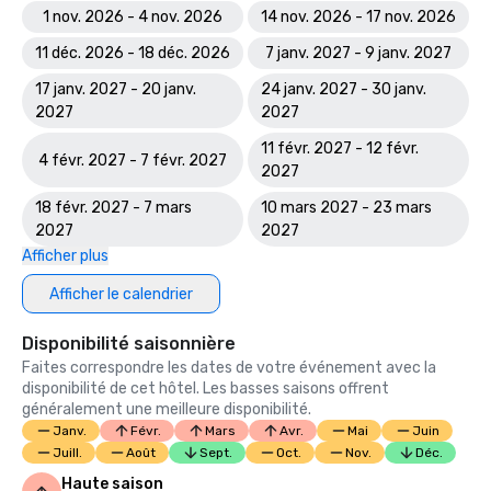
Meilleurs hôtels 2023 - Marco Island #1 

1 nov. 2026 - 4 nov. 2026
14 nov. 2026 - 17 nov. 2026
TRAVEL+LEISURE | « L'un des 21 meilleurs complexes 
11 déc. 2026 - 18 déc. 2026
7 janv. 2027 - 9 janv. 2027
hôteliers pour familles. »

17 janv. 2027 - 20 janv.
24 janv. 2027 - 30 janv.
2022

2027
2027
RÉUNIONS ET INCENTIVES PREVUE | Silver 

11 févr. 2027 - 12 févr.
Récipiendaire des Prevue Visionary Awards 2022 dans la 
4 févr. 2027 - 7 févr. 2027
2027
catégorie « Meilleur espace de réunion intérieur/extérieur 
d'un hôtel américain »

18 févr. 2027 - 7 mars
10 mars 2027 - 23 mars
CONDE NAST | « Les 15 meilleurs complexes hôteliers de 
2027
2027
Floride : Readers' Choice Awards 2022. »

Afficher plus
2021

Afficher le calendrier
GOLFWEEK | « Les meilleurs parcours de golf d'évasion 
dans les complexes hôteliers aux États-Unis en 2021 »

Disponibilité saisonnière
MARRIOTT GOLF | Récipiendaire du « HOPE Award », pour 
Faites correspondre les dates de votre événement avec la
son engagement communautaire et sa collecte de fonds 
disponibilité de cet hôtel. Les basses saisons offrent
de premier plan

généralement une meilleure disponibilité.
MARRIOTT GOLF | Récipiendaire du « Golfer Satisfaction 
Janv.
Févr.
Mars
Avr.
Mai
Juin
Excellence Award », pour l'établissement ayant obtenu la 
Juill.
Août
Sept.
Oct.
Nov.
Déc.
meilleure note de fin d'année, pour « Expérience de golf 
Haute saison