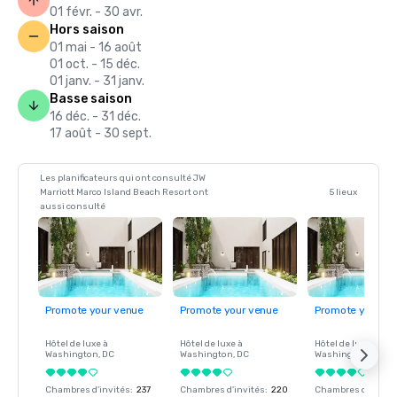
globale ».

01 févr. - 30 avr.
CONDE NAST | « Les meilleures îles américaines : 

Hors saison
Readers' Choice Awards 2021. »

01 mai - 16 août
DÉFILÉ | 7e place des « 25 meilleures retraites pour 
01 oct. - 15 déc.
couples ».

01 janv. - 31 janv.
SMART MEETINGS | Lauréat des Smart Meetings Platinum 
Basse saison
Choice Awards 2021

16 déc. - 31 déc.
SAFEWISE | Marco Island a été classée #1 des « 50 villes les 
17 août - 30 sept.
plus sûres de Floride en 2021 ».
Les planificateurs qui ont consulté JW
Marriott Marco Island Beach Resort ont
5 lieux
aussi consulté
Promote your venue
Promote your venue
Promote your ve
Hôtel de luxe à
Hôtel de luxe à
Hôtel de luxe à
Washington
, DC
Washington
, DC
Washington
, DC
Chambres d'invités
:
237
Chambres d'invités
:
220
Chambres d'invité