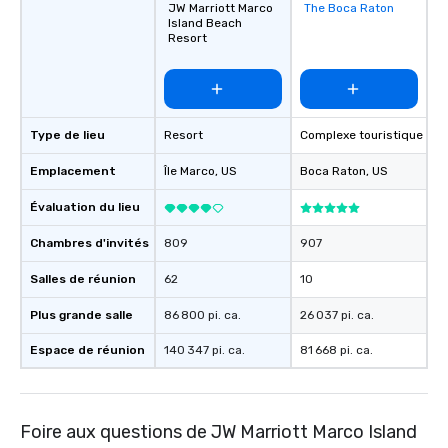
JW Marriott Marco
The Boca Raton
Removed from
Island Beach
favorites
Resort
Type de lieu
Resort
Complexe touristique
Emplacement
Île Marco
, US
Boca Raton
, US
Évaluation du lieu
Chambres d'invités
809
907
Salles de réunion
62
10
Plus grande salle
86 800 pi. ca.
26 037 pi. ca.
Espace de réunion
140 347 pi. ca.
81 668 pi. ca.
Foire aux questions de JW Marriott Marco Island