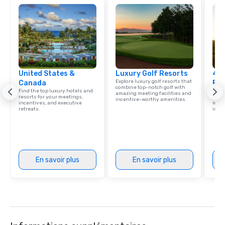
United States &
Luxury Golf Resorts
4 S
Explore luxury golf resorts that
Canada
Res
combine top-notch golf with
Find the top luxury hotels and
Disco
amazing meeting facilities and
resorts for your meetings,
hotel
incentive-worthy amenities.
incentives, and executive
meeti
retreats.
ince
En savoir plus
En savoir plus