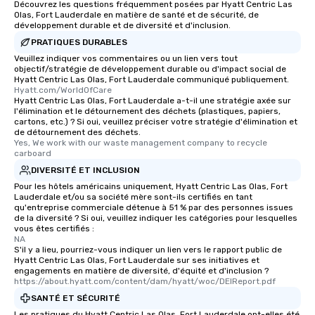
Découvrez les questions fréquemment posées par Hyatt Centric Las
Olas, Fort Lauderdale en matière de santé et de sécurité, de
développement durable et de diversité et d'inclusion.
PRATIQUES DURABLES
Veuillez indiquer vos commentaires ou un lien vers tout
objectif/stratégie de développement durable ou d'impact social de
Hyatt Centric Las Olas, Fort Lauderdale communiqué publiquement.
Hyatt.com/WorldOfCare
Hyatt Centric Las Olas, Fort Lauderdale a-t-il une stratégie axée sur
l'élimination et le détournement des déchets (plastiques, papiers,
cartons, etc.) ? Si oui, veuillez préciser votre stratégie d'élimination et
de détournement des déchets.
Yes, We work with our waste management company to recycle 
carboard
DIVERSITÉ ET INCLUSION
Pour les hôtels américains uniquement, Hyatt Centric Las Olas, Fort
Lauderdale et/ou sa société mère sont-ils certifiés en tant
qu'entreprise commerciale détenue à 51 % par des personnes issues
de la diversité ? Si oui, veuillez indiquer les catégories pour lesquelles
vous êtes certifiés :
NA
S'il y a lieu, pourriez-vous indiquer un lien vers le rapport public de
Hyatt Centric Las Olas, Fort Lauderdale sur ses initiatives et
engagements en matière de diversité, d'équité et d'inclusion ?
https://about.hyatt.com/content/dam/hyatt/woc/DEIReport.pdf
SANTÉ ET SÉCURITÉ
Les pratiques du Hyatt Centric Las Olas, Fort Lauderdale ont-elles été