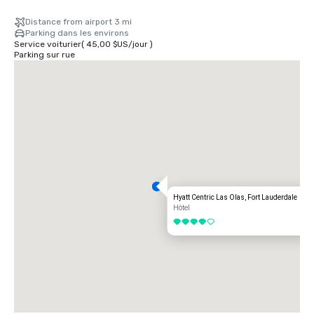
tournez à droite. Continuez tout droit jusqu'au boulevard Las Olas, 
tournez à gauche. L'hôtel se trouvera sur la droite.
Distance from airport 3 mi
Parking dans les environs
Service voiturier
(
45,00 $US
/
jour
)
Parking sur rue
Hyatt Centric Las Olas, Fort Lauderdale
Hôtel
4 sur 5