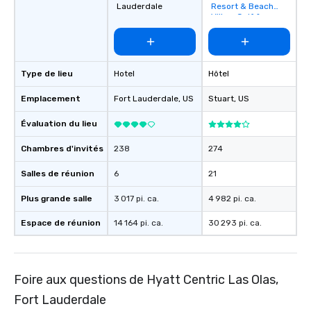
Lauderdale
Resort & Beach
Villas, Golf &
Marina
Type de lieu
Hotel
Hôtel
Emplacement
Fort Lauderdale
, US
Stuart
, US
Évaluation du lieu
Chambres d'invités
238
274
Salles de réunion
6
21
Plus grande salle
3 017 pi. ca.
4 982 pi. ca.
Espace de réunion
14 164 pi. ca.
30 293 pi. ca.
Foire aux questions de Hyatt Centric Las Olas,
Fort Lauderdale