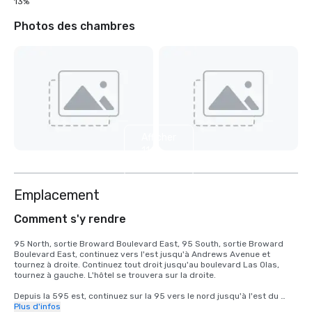
13%
Photos des chambres
Afficher
11
autres
Emplacement
Comment s'y rendre
95 North, sortie Broward Boulevard East, 95 South, sortie Broward 
Boulevard East, continuez vers l'est jusqu'à Andrews Avenue et 
tournez à droite. Continuez tout droit jusqu'au boulevard Las Olas, 
tournez à gauche. L'hôtel se trouvera sur la droite.

Depuis la 595 est, continuez sur la 95 vers le nord jusqu'à l'est du 
boulevard Broward. Continuez vers l'est jusqu'à Andrews Avenue et 
Plus d'infos