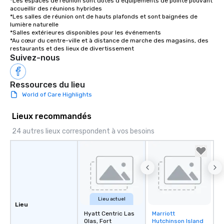
*Les espaces de réunion sont dotés d'équipements de pointe pouvant 
accueillir des réunions hybrides

*Les salles de réunion ont de hauts plafonds et sont baignées de 
lumière naturelle

*Salles extérieures disponibles pour les événements

*Au cœur du centre-ville et à distance de marche des magasins, des 
restaurants et des lieux de divertissement
Suivez-nous
Ressources du lieu
World of Care Highlights
Lieux recommandés
24 autres lieux correspondent à vos besoins
Lieu actuel
Lieu
Hyatt Centric Las
Marriott
Removed from
Olas, Fort
Hutchinson Island
favorites