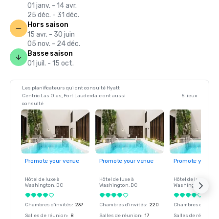
01 janv. - 14 avr.
25 déc. - 31 déc.
Hors saison
15 avr. - 30 juin
05 nov. - 24 déc.
Basse saison
01 juil. - 15 oct.
Les planificateurs qui ont consulté Hyatt
Centric Las Olas, Fort Lauderdale ont aussi
5 lieux
consulté
Promote your venue
Promote your venue
Promote your ve
Hôtel de luxe à
Hôtel de luxe à
Hôtel de luxe à
Washington
, DC
Washington
, DC
Washington
, DC
Chambres d'invités
:
237
Chambres d'invités
:
220
Chambres d'invité
Salles de réunion
:
8
Salles de réunion
:
17
Salles de réunion
: