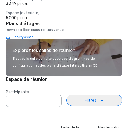
3 349 pi. ca.
Espace (extérieur)
5 000 pi. ca.
Plans d'étages
Download floor plans for this venue.
FaciltyGuide
Explorez les salles de réunion
Trouvez la salle parfaite avec des diagrammes de
configuration et des plans d’étage interactifs en 3D.
Espace de réunion
Participants
Filtres
Taille de la
Hauteur du