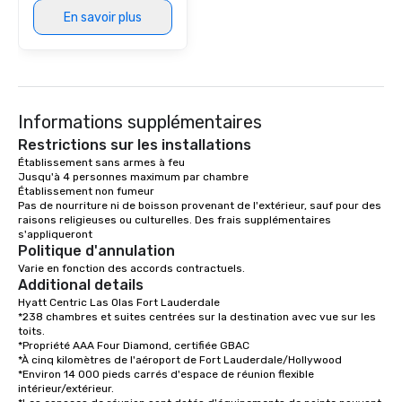
recherche d'un espres
tenue de haute coutur
En savoir plus
atmosphère animée en 
Olas offre un environn
détendu qui reflète le
haut de gamme de Fo
Informations supplémentaires
Restrictions sur les installations
Établissement sans armes à feu

Jusqu'à 4 personnes maximum par chambre

Établissement non fumeur

Pas de nourriture ni de boisson provenant de l'extérieur, sauf pour des 
raisons religieuses ou culturelles. Des frais supplémentaires 
Politique d'annulation
Varie en fonction des accords contractuels.
Additional details
Hyatt Centric Las Olas Fort Lauderdale

*238 chambres et suites centrées sur la destination avec vue sur les 
toits. 

*Propriété AAA Four Diamond, certifiée GBAC

*À cinq kilomètres de l'aéroport de Fort Lauderdale/Hollywood

*Environ 14 000 pieds carrés d'espace de réunion flexible 
intérieur/extérieur.
