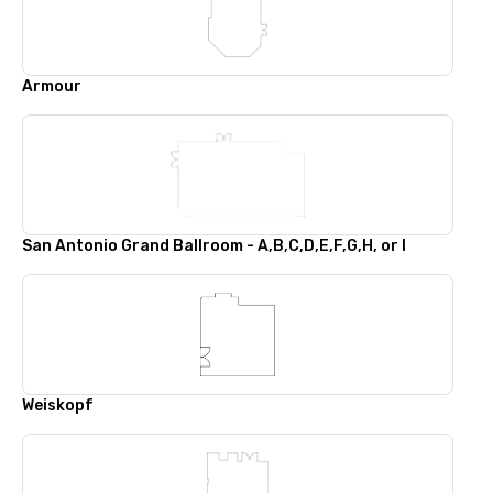
Armour
San Antonio Grand Ballroom - A,B,C,D,E,F,G,H, or I
Weiskopf