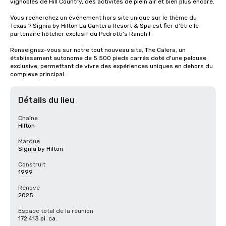
vignobles de Hill Country, des activités de plein air et bien plus encore.

Vous recherchez un événement hors site unique sur le thème du 
Texas ? Signia by Hilton La Cantera Resort & Spa est fier d'être le 
partenaire hôtelier exclusif du Pedrotti's Ranch !

Renseignez-vous sur notre tout nouveau site, The Calera, un 
établissement autonome de 5 500 pieds carrés doté d'une pelouse 
exclusive, permettant de vivre des expériences uniques en dehors du 
complexe principal.
Détails du lieu
Chaîne
Hilton
Marque
Signia by Hilton
Construit
1999
Rénové
2025
Espace total de la réunion
172 413 pi. ca.