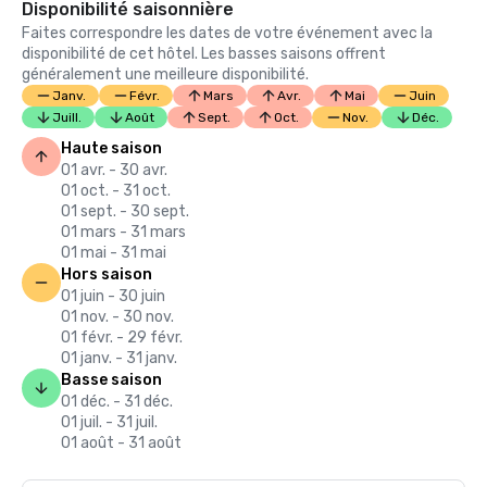
Disponibilité saisonnière
Faites correspondre les dates de votre événement avec la
disponibilité de cet hôtel. Les basses saisons offrent
généralement une meilleure disponibilité.
Janv.
Févr.
Mars
Avr.
Mai
Juin
Juill.
Août
Sept.
Oct.
Nov.
Déc.
Haute saison
01 avr. - 30 avr.
01 oct. - 31 oct.
01 sept. - 30 sept.
01 mars - 31 mars
01 mai - 31 mai
Hors saison
01 juin - 30 juin
01 nov. - 30 nov.
01 févr. - 29 févr.
01 janv. - 31 janv.
Basse saison
01 déc. - 31 déc.
01 juil. - 31 juil.
01 août - 31 août