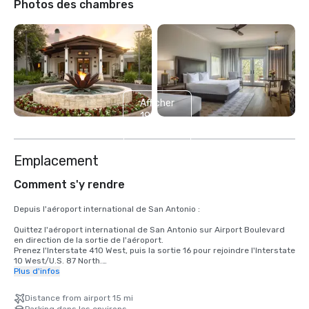
Photos des chambres
Afficher
19
autres
Emplacement
Comment s'y rendre
Depuis l'aéroport international de San Antonio :

Quittez l'aéroport international de San Antonio sur Airport Boulevard 
en direction de la sortie de l'aéroport.

Prenez l'Interstate 410 West, puis la sortie 16 pour rejoindre l'Interstate 
10 West/U.S. 87 North.

Quittez La Cantera Parkway, sortie 555.

Plus d'infos
Tournez à gauche sur La Cantera Parkway.

L'entrée de La Cantera se trouve à 1,75 km sur la droite.

Distance from airport 15 mi
Parking dans les environs