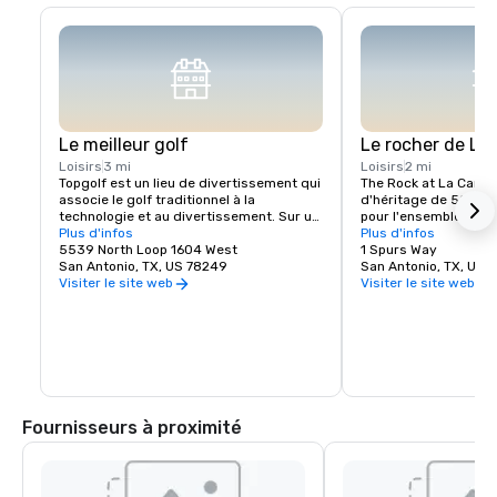
Le meilleur golf
Le rocher de La
Loisirs
3 mi
Loisirs
2 mi
Topgolf est un lieu de divertissement qui 
The Rock at La Canter
associe le golf traditionnel à la 
d'héritage de 500 mil
technologie et au divertissement. Sur un 
pour l'ensemble de l'
site Topgolf, les joueurs frappent des 
Plus d'infos
Sports & Entertainmen
Plus d'infos
balles de golf micropucées sur des 
5539 North Loop 1604 West
mantra de longue dat
1 Spurs Way
cibles situées sur un champ extérieur, 
San Antonio, TX, US 78249
du campus rend homm
San Antonio, TX, US 
marquant des points en fonction de la 
la pierre ». L'idée de b
Visiter le site web
Visiter le site web
précision et de la distance. Les cibles 
explique comment les
sont équipées de capteurs qui suivent la 
depuis longtemps le 
précision et la distance de chaque balle, 
comme un décompte de
et les scores du joueur sont mis à jour en 
défaites, mais comm
temps réel sur un écran situé dans sa 
indéfectible à apport
zone de frappe. Un établissement 
améliorations progre
Topgolf propose également de la 
quotidiennes.
nourriture et des boissons, de la 
Fournisseurs à proximité
musique et d'autres options de 
divertissement pour créer une 
expérience amusante et sociale.