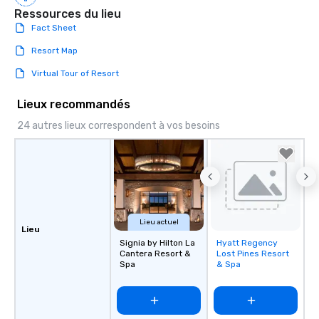
Ressources du lieu
Fact Sheet
Resort Map
Virtual Tour of Resort
Lieux recommandés
24 autres lieux correspondent à vos besoins
Lieu actuel
Lieu
Signia by Hilton La
Hyatt Regency
Removed from
Cantera Resort &
Lost Pines Resort
favorites
Spa
& Spa