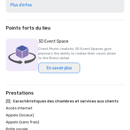
Plus d'infos
« Neuf marques qui ont l'esprit d'une étoile solitaire », 18 
janvier 2023, Garden & Gun

« Les 5 complexes préférés des lecteurs de Travel + 
Points forts du lieu
Leisure au Texas en 2023 », 11 juillet 2023, Travel + 
Leisure

3D Event Space
Cvent Photo-realistic 3D Event Spaces give
« Des spas à essayer cette année », 27 février 2023, 
planners the ability to realize their vision down
Forbes

to the finest detail.
En savoir plus
« Les meilleurs hôtels du Texas », 7 février 2023, U.S. 
News & World Report 
Prestations
Caractéristiques des chambres et services aux clients
Accès Internet
Appels (locaux)
Appels (sans frais)
Boîte vocale