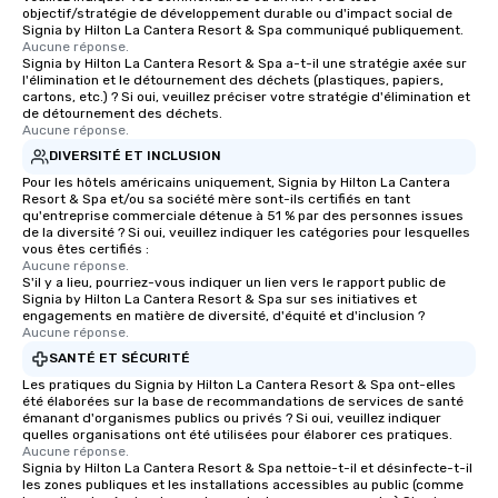
objectif/stratégie de développement durable ou d'impact social de
Signia by Hilton La Cantera Resort & Spa communiqué publiquement.
Aucune réponse.
Signia by Hilton La Cantera Resort & Spa a-t-il une stratégie axée sur
l'élimination et le détournement des déchets (plastiques, papiers,
cartons, etc.) ? Si oui, veuillez préciser votre stratégie d'élimination et
de détournement des déchets.
Aucune réponse.
DIVERSITÉ ET INCLUSION
Pour les hôtels américains uniquement, Signia by Hilton La Cantera
Resort & Spa et/ou sa société mère sont-ils certifiés en tant
qu'entreprise commerciale détenue à 51 % par des personnes issues
de la diversité ? Si oui, veuillez indiquer les catégories pour lesquelles
vous êtes certifiés :
Aucune réponse.
S'il y a lieu, pourriez-vous indiquer un lien vers le rapport public de
Signia by Hilton La Cantera Resort & Spa sur ses initiatives et
engagements en matière de diversité, d'équité et d'inclusion ?
Aucune réponse.
SANTÉ ET SÉCURITÉ
Les pratiques du Signia by Hilton La Cantera Resort & Spa ont-elles
été élaborées sur la base de recommandations de services de santé
émanant d'organismes publics ou privés ? Si oui, veuillez indiquer
quelles organisations ont été utilisées pour élaborer ces pratiques.
Aucune réponse.
Signia by Hilton La Cantera Resort & Spa nettoie-t-il et désinfecte-t-il
les zones publiques et les installations accessibles au public (comme