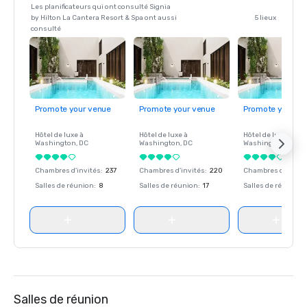
Les planificateurs qui ont consulté Signia
by Hilton La Cantera Resort & Spa ont aussi
5 lieux
consulté
Promote your venue
Promote your venue
Promote your ve
Hôtel de luxe à
Hôtel de luxe à
Hôtel de luxe à
Washington
, DC
Washington
, DC
Washington
, DC
Chambres d'invités
:
237
Chambres d'invités
:
220
Chambres d'invité
Salles de réunion
:
8
Salles de réunion
:
17
Salles de réunion
:
Salles de réunion