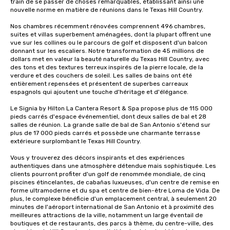
train de se passer de choses remarquables, établissant ainsi une 
nouvelle norme en matière de réunions dans le Texas Hill Country. 

Nos chambres récemment rénovées comprennent 496 chambres, 
suites et villas superbement aménagées, dont la plupart offrent une 
vue sur les collines ou le parcours de golf et disposent d'un balcon 
donnant sur les escaliers. Notre transformation de 45 millions de 
dollars met en valeur la beauté naturelle du Texas Hill Country, avec 
des tons et des textures terreux inspirés de la pierre locale, de la 
verdure et des couchers de soleil. Les salles de bains ont été 
entièrement repensées et présentent de superbes carreaux 
espagnols qui ajoutent une touche d'héritage et d'élégance.

Le Signia by Hilton La Cantera Resort & Spa propose plus de 115 000 
pieds carrés d'espace événementiel, dont deux salles de bal et 28 
salles de réunion. La grande salle de bal de San Antonio s'étend sur 
plus de 17 000 pieds carrés et possède une charmante terrasse 
extérieure surplombant le Texas Hill Country.

Vous y trouverez des décors inspirants et des expériences 
authentiques dans une atmosphère détendue mais sophistiquée. Les 
clients pourront profiter d'un golf de renommée mondiale, de cinq 
piscines étincelantes, de cabañas luxueuses, d'un centre de remise en 
forme ultramoderne et du spa et centre de bien-être Loma de Vida. De 
plus, le complexe bénéficie d'un emplacement central, à seulement 20 
minutes de l'aéroport international de San Antonio et à proximité des 
meilleures attractions de la ville, notamment un large éventail de 
boutiques et de restaurants, des parcs à thème, du centre-ville, des 