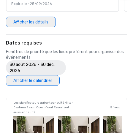
Expire le : 25/09/2026
Ex
Afficher les détails
Dates requises
Fenêtres de priorité que les lieux préfèrent pour organiser des
événements
30 août 2026 - 30 déc.
2026
Afficher le calendrier
Les planificateurs qui ont consulté Hilton
Daytona Beach Oceanfront Resort ont
5 lieux
aussi consulté