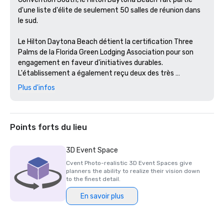
d'une liste d'élite de seulement 50 salles de réunion dans 
le sud.

Le Hilton Daytona Beach détient la certification Three 
Palms de la Florida Green Lodging Association pour son 
engagement en faveur d'initiatives durables. 
L'établissement a également reçu deux des très 
convoités prix TripAdvisor Travellers' Choice® 2021 pour 
Plus d'infos
l'excellence globale de l'établissement et pour notre 
restaurant de fruits de mer et de côtes de bœuf, Doc 
Bales' Grill. 
Points forts du lieu
3D Event Space
Cvent Photo-realistic 3D Event Spaces give
planners the ability to realize their vision down
to the finest detail.
En savoir plus