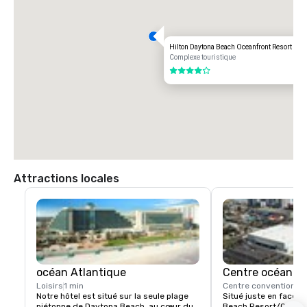
Hilton Daytona Beach Oceanfront Resort
Complexe touristique
4 sur 5
Attractions locales
océan Atlantique
Centre océaniq
Loisirs
1 min
Centre convention
1 b
Notre hôtel est situé sur la seule plage 
Situé juste en face d
piétonne de Daytona Beach, au cœur du 
Beach Resort/Ocean W