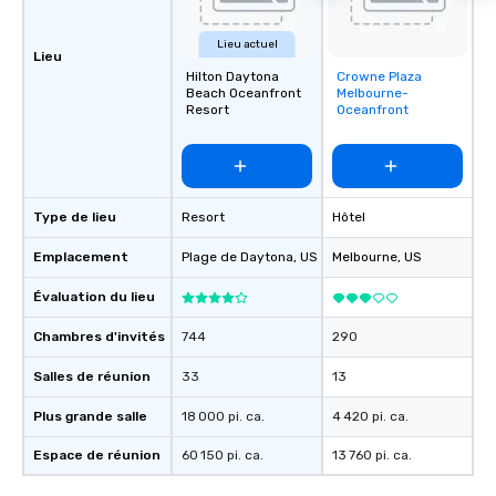
Lieu actuel
Lieu
Hilton Daytona
Crowne Plaza
Removed from
Beach Oceanfront
Melbourne-
favorites
Resort
Oceanfront
Type de lieu
Resort
Hôtel
Emplacement
Plage de Daytona
, US
Melbourne
, US
Évaluation du lieu
Chambres d'invités
744
290
Salles de réunion
33
13
Plus grande salle
18 000 pi. ca.
4 420 pi. ca.
Espace de réunion
60 150 pi. ca.
13 760 pi. ca.