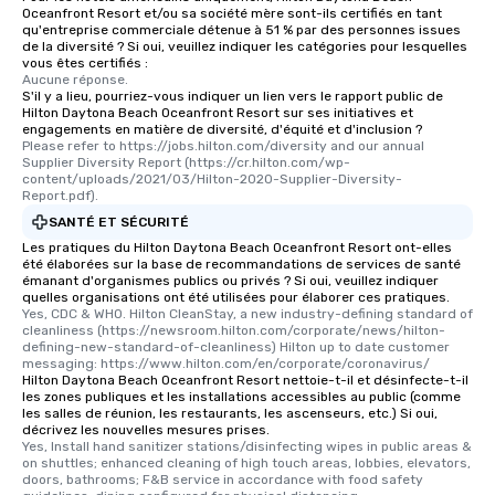
Oceanfront Resort et/ou sa société mère sont-ils certifiés en tant
qu'entreprise commerciale détenue à 51 % par des personnes issues
de la diversité ? Si oui, veuillez indiquer les catégories pour lesquelles
vous êtes certifiés :
Aucune réponse.
S'il y a lieu, pourriez-vous indiquer un lien vers le rapport public de
Hilton Daytona Beach Oceanfront Resort sur ses initiatives et
engagements en matière de diversité, d'équité et d'inclusion ?
Please refer to https://jobs.hilton.com/diversity and our annual 
Supplier Diversity Report (https://cr.hilton.com/wp-
content/uploads/2021/03/Hilton-2020-Supplier-Diversity-
Report.pdf).
SANTÉ ET SÉCURITÉ
Les pratiques du Hilton Daytona Beach Oceanfront Resort ont-elles
été élaborées sur la base de recommandations de services de santé
émanant d'organismes publics ou privés ? Si oui, veuillez indiquer
quelles organisations ont été utilisées pour élaborer ces pratiques.
Yes, CDC & WHO. Hilton CleanStay, a new industry-defining standard of 
cleanliness (https://newsroom.hilton.com/corporate/news/hilton-
defining-new-standard-of-cleanliness) Hilton up to date customer 
messaging: https://www.hilton.com/en/corporate/coronavirus/
Hilton Daytona Beach Oceanfront Resort nettoie-t-il et désinfecte-t-il
les zones publiques et les installations accessibles au public (comme
les salles de réunion, les restaurants, les ascenseurs, etc.) Si oui,
décrivez les nouvelles mesures prises.
Yes, Install hand sanitizer stations/disinfecting wipes in public areas & 
on shuttles; enhanced cleaning of high touch areas, lobbies, elevators, 
doors, bathrooms; F&B service in accordance with food safety 