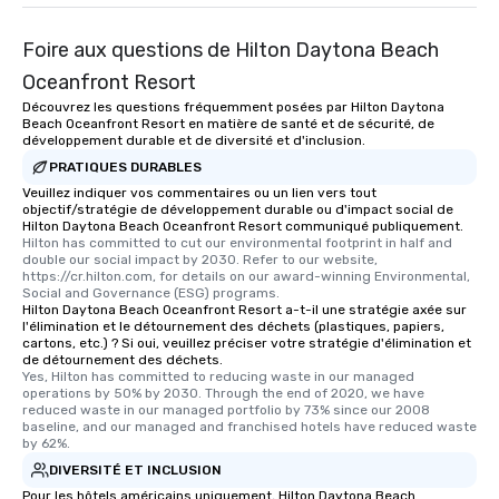
Foire aux questions de Hilton Daytona Beach
Oceanfront Resort
Découvrez les questions fréquemment posées par Hilton Daytona
Beach Oceanfront Resort en matière de santé et de sécurité, de
développement durable et de diversité et d'inclusion.
PRATIQUES DURABLES
Veuillez indiquer vos commentaires ou un lien vers tout
objectif/stratégie de développement durable ou d'impact social de
Hilton Daytona Beach Oceanfront Resort communiqué publiquement.
Hilton has committed to cut our environmental footprint in half and 
double our social impact by 2030. Refer to our website, 
https://cr.hilton.com, for details on our award-winning Environmental, 
Social and Governance (ESG) programs.
Hilton Daytona Beach Oceanfront Resort a-t-il une stratégie axée sur
l'élimination et le détournement des déchets (plastiques, papiers,
cartons, etc.) ? Si oui, veuillez préciser votre stratégie d'élimination et
de détournement des déchets.
Yes, Hilton has committed to reducing waste in our managed 
operations by 50% by 2030. Through the end of 2020, we have 
reduced waste in our managed portfolio by 73% since our 2008 
baseline, and our managed and franchised hotels have reduced waste 
by 62%.
DIVERSITÉ ET INCLUSION
Pour les hôtels américains uniquement, Hilton Daytona Beach