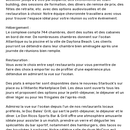
building, des sessions de formation, des dîners de remise de prix, des 
fêtes de retraite, etc. avec des options audiovisuelles et de 
restauration à choisir. Notre équipe chevronnée travaillera avec vous 
pour trouver l'espace idéal pour votre réunion ou votre événement.

Hébergement :

Le complexe compte 744 chambres, dont des suites et des cabanes 
en bord de mer. De nombreuses chambres donnent sur l'océan 
Atlantique ou la piscine et la ville de Daytona Beach. Les clients 
pourront se détendre dans leur chambre bien aménagée après une 
journée de réunions bien remplie.

Restauration :

Vous avez le choix entre sept restaurants pour vous permettre de 
faire des choix à emporter ou de profiter d'une expérience plus 
détendue en admirant la vue sur l'océan. 

Des plats à emporter sont disponibles dans le nouveau Starbuck's sur 
place ou à l'Atlantic Marketplace Deli. Les deux sont ouverts tous les 
jours et proposent des options pour le petit-déjeuner, le déjeuner et un 
dîner léger ou pour les fringales de l'après-midi. 

Admirez la vue sur l'océan depuis l'un de nos restaurants locaux 
préférés, le Doc Bales' Grill, qui sert le petit-déjeuner, le déjeuner et le 
dîner. Le Don Ricos Sports Bar & Grill offre une atmosphère amusante 
idéale pour assister à un match, prendre un verre et déguster les 
spécialités du bar sportif, notamment des hamburgers, des tacos ou 
des bouchées à partager. Notre célèbre salle de rhum McCoys est 