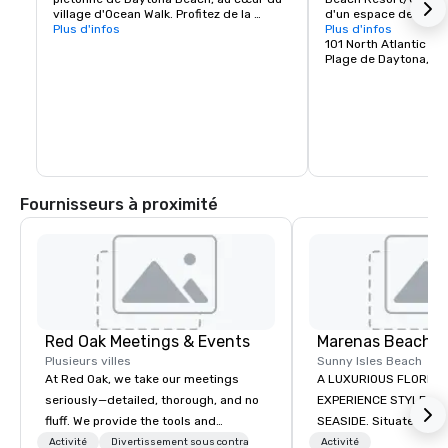
village d'Ocean Walk. Profitez de la 
d'un espace de réuni
magnifique vue sur l'océan Atlantique.
Plus d'infos
pieds carrés.
Plus d'infos
101 North Atlantic A
Plage de Daytona, FL
Fournisseurs à proximité
Red Oak Meetings & Events
Marenas Beach R
Plusieurs villes
Sunny Isles Beach
At Red Oak, we take our meetings
A LUXURIOUS FLORIDA
seriously—detailed, thorough, and no
EXPERIENCE STYLE AN
fluff. We provide the tools and
SEASIDE. Situated midway between
expertise needed to ensure your
Miami and Fort Lauder
Activité
Divertissement sous contrat
Activité