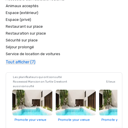
hôtels du Texas

Animaux acceptés
Espace (extérieur)
Classement des hôtels quatre étoiles du Forbes Travel 
Espace (privé)
Guide

Restaurant sur place
Classement des restaurants quatre étoiles du Forbes 
Restauration sur place
Travel Guide : The Mansion Restaurant

Sécurité sur place
Séjour prolongé
Classement des hôtels quatre diamants AAA

Service de location de voitures
Tout afficher (7)
Classement quatre diamants AAA des restaurants : The 
Mansion Restaurant

Les planificateurs qui ont consulté
Rosewood Mansion on Turtle Creek ont
5 lieux
aussi consulté
Promote your venue
Promote your venue
Promote your ve