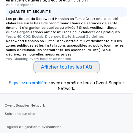
en matière de diversité, d'équité et d'inclusion ?
Aucune réponse.
SANTÉ ET SÉCURITÉ
Les pratiques du Rosewood Mansion on Turtle Creek ont-elles été
élaborées sur la base de recommandations de services de santé
émanant d'organismes publics ou privés ? Si oui, veuillez indiquer
quelles organisations ont été utilisées pour élaborer ces pratiques.
Yes, WHO, CDC, Ecolab, Diversey, State & Local Guidelines
Rosewood Mansion on Turtle Creek nettoie-t-il et désinfecte-t-il les
zones publiques et les installations accessibles au public (comme les
salles de réunion, les restaurants, les ascenseurs, etc.) Si oui,
décrivez les nouvelles mesures prises.
Yes, Cleaning every hour or as needed
Afficher toutes les FAQ
Signalez un problème
avec ce profil de lieu au Cvent Supplier
Network.
Cvent Supplier Network
Solutions sur site
Logiciel de gestion d'événement