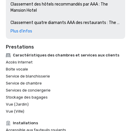
Classement des hôtels recommandés par AAA : The 
Mansion Hotel 

Classement quatre diamants AAA des restaurants : The 
Mansion Restaurant

Plus d'infos
2023 :

Prestations
Travel + Leisure World's Best Awards 2023 - #1 Les 
meilleurs hôtels de Dallas—Fort Worth

Caractéristiques des chambres et services aux clients
Accès Internet
Prix d'excellence du Wine Spectator pour 2023 : The 
Boîte vocale
Mansion Restaurant

Service de blanchisserie
Service de chambre
Les meilleurs hôtels de U.S. News & World Report - #1 Les 
meilleurs hôtels de Dallas-Fort Worth et les meilleurs 
Services de conciergerie
hôtels du Texas #2

Stockage des bagages
Vue (Jardin)
Le T+L 500 de Travel + Leisure, reconnu comme l'un des 
Vue (Ville)
500 meilleurs hôtels du monde

Installations
Prix des lecteurs de Conde Nast Traveler : les meilleurs 
Accessible aux fauteuils roulants