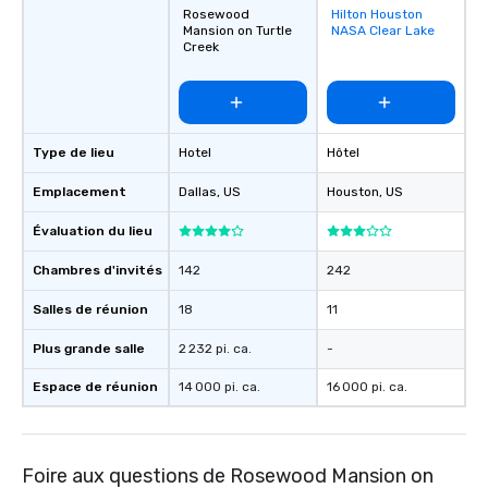
Rosewood
Hilton Houston
Removed from
Mansion on Turtle
NASA Clear Lake
favorites
Creek
Type de lieu
Hotel
Hôtel
Emplacement
Dallas
, US
Houston
, US
Évaluation du lieu
Chambres d'invités
142
242
Salles de réunion
18
11
Plus grande salle
2 232 pi. ca.
-
Espace de réunion
14 000 pi. ca.
16 000 pi. ca.
Foire aux questions de Rosewood Mansion on