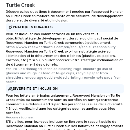
Turtle Creek
Découvrez les questions fréquemment posées par Rosewood Mansion
on Turtle Creek en matière de santé et de sécurité, de développement
durable et de diversité et d'inclusion.
PRATIQUES DURABLES
Veuillez indiquer vos commentaires ou un lien vers tout
objectif/stratégie de développement durable ou d'impact social de
Rosewood Mansion on Turtle Creek communiqué publiquement.
https://www.rosewoodhotels.com/en/about/social-responsibility
Rosewood Mansion on Turtle Creek a-t-il une stratégie axée sur
l'élimination et le détournement des déchets (plastiques, papiers,
cartons, etc.) ? Si oui, veuillez préciser votre stratégie d'élimination et
de détournement des déchets.
Yes, re-use damaged linens as cleaning rags, encourage use of 
glasses and mugs instead of to-go cups, recycle paper from 
shredders, encourage double-sided printing, recycle note pads from 
rooms
DIVERSITÉ ET INCLUSION
Pour les hôtels américains uniquement, Rosewood Mansion on Turtle
Creek et/ou sa société mère sont-ils certifiés en tant qu'entreprise
commerciale détenue à 51 % par des personnes issues de la diversité
? Si oui, veuillez indiquer les catégories pour lesquelles vous êtes
certifiés :
Aucune réponse.
S'il y a lieu, pourriez-vous indiquer un lien vers le rapport public de
Rosewood Mansion on Turtle Creek sur ses initiatives et engagements