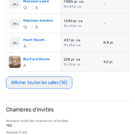
Mansion Lawn
7 885 pi. ca.
-
95 x 83 pi. ca.
|
Mansion Garden
1 240 pi. ca.
-
40 x 31 pi. ca.
|
Hunt Room
437 pi. ca.
8,8 pi.
19 x 23 pi. ca.
Burford Room
228 pi. ca.
9,2 pi.
12 x 19 pi. ca.
Afficher toutes les salles (16)
Chambres d'invités
Nombre total de chambres d'invités
142
Simple (1 lit)