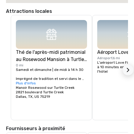
Attractions locales
Thé de l'après-midi patrimonial
Aéroport Love Fi
Aéroport
6 mi
au Rosewood Mansion à Turtle
L'aéroport Love Field
0 mi
Creek
à 10 minutes en voitu
Samedi et dimanche | de midi à 14 h 30 

l'hôtel
Imprégné de tradition et servi dans le 
cadre intime et historique de la 
Plus d'infos
bibliothèque du manoir de 1925, laissez-
Manoir Rosewood sur Turtle Creek
vous tenter par une tradition classique, 
2821 boulevard Turtle Creek
le thé de l'après-midi The Mansion's 
Dallas, TX, US 75219
Heritage. Profitez d'une expérience de 
thé élégamment présentée et 
soigneusement organisée avec une 
sélection de thés biologiques anciens, 
de sandwichs au thé savoureux, de 
scones exclusifs et de pâtisseries 
Fournisseurs à proximité
inspirées.