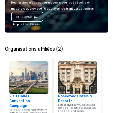
Christie's Photographic
Recherchez d'autres fournisseurs pour vos besoins en
committed to deliverin
matière d'audiovisuel, d'activités, de transport et autres.
images and exception
En savoir plus
service, and they hav
positive reviews from 
Propulsé par
clients.
Organisations affiliées (2)
Visit Dallas
Rosewood Hotels &
Convention
Resorts
Established in 1979, Rosewood
Campaign
Hotels & Resorts® manages 28
Dallas, an emerging global city,
one-of-a-kind luxury
exudes its own unique energy,