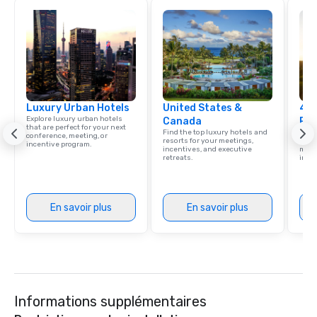
Luxury Urban Hotels
United States &
4 S
Explore luxury urban hotels
Canada
Res
that are perfect for your next
Find the top luxury hotels and
Disco
conference, meeting, or
resorts for your meetings,
hotel
incentive program.
incentives, and executive
meeti
retreats.
ince
En savoir plus
En savoir plus
Informations supplémentaires