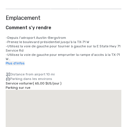
autres
Emplacement
Comment s'y rendre
-Depuis l'aéroport Austin-Bergstrom

-Prenez le boulevard présidentiel jusqu'à la TX-71 W

-Utilisez la voie de gauche pour tourner à gauche sur la E State Hwy 71 
Service Rd

-Utilisez la voie de gauche pour emprunter la rampe d'accès à la TX-71 
W

-Continuez sur la TX-71 W jusqu'à S IH 35 Frontage Rd. 

Plus d'infos
-Prenez la sortie 232B depuis l'I-35 N/US-290 E

-Prenez la sortie sur l'I-35 N/US-290 E en direction de Waco

Distance from airport 10 mi
-Prendre la sortie 232B vers Woodland Ave

Parking dans les environs
-Continuez sur S IH 35 Frontage Rd.

Service voiturier
(
65,00 $US
/
jour
)
-Prenez l'Interstate 35 N Frontage Rd jusqu'à Davis St.

Parking sur rue
-Tournez à gauche sur Holly St

-Continuez sur River St.

-Au rond-point, prendre la 1re sortie sur Rainey St

-Tournez à gauche sur Davis St

-L'hôtel se trouvera sur la gauche