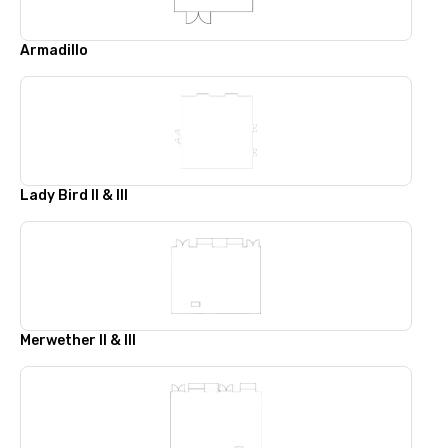
Armadillo
Lady Bird II & III
Merwether II & III