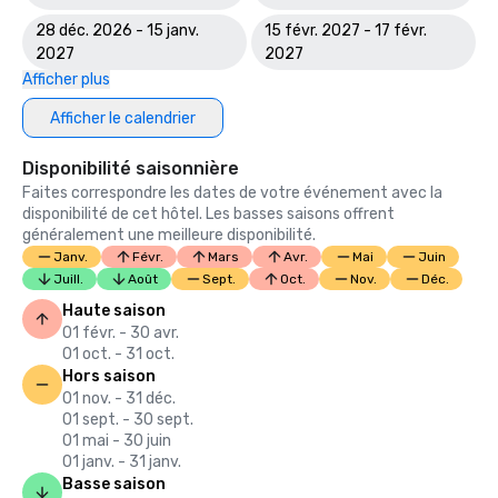
28 déc. 2026 - 15 janv.
15 févr. 2027 - 17 févr.
2027
2027
Afficher plus
Afficher le calendrier
Disponibilité saisonnière
Faites correspondre les dates de votre événement avec la
disponibilité de cet hôtel. Les basses saisons offrent
généralement une meilleure disponibilité.
Janv.
Févr.
Mars
Avr.
Mai
Juin
Juill.
Août
Sept.
Oct.
Nov.
Déc.
Haute saison
01 févr. - 30 avr.
01 oct. - 31 oct.
Hors saison
01 nov. - 31 déc.
01 sept. - 30 sept.
01 mai - 30 juin
01 janv. - 31 janv.
Basse saison