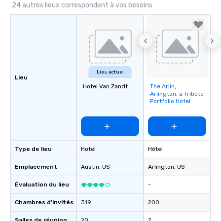
24 autres lieux correspondent à vos besoins
Lieu actuel
Lieu
Hotel Van Zandt
The Arlin,
Removed from
Arlington, a Tribute
favorites
Portfolio Hotel
Type de lieu
Hotel
Hôtel
Emplacement
Austin
, US
Arlington
, US
Évaluation du lieu
-
Chambres d'invités
319
200
Salles de réunion
20
7