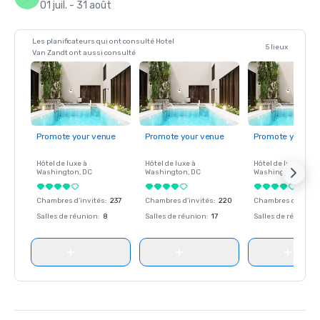
01 juil. - 31 août
Les planificateurs qui ont consulté Hotel
5 lieux
Van Zandt ont aussi consulté
Promote your venue
Promote your venue
Promote your ve
Hôtel de luxe à
Hôtel de luxe à
Hôtel de luxe à
Washington
, DC
Washington
, DC
Washington
, DC
Chambres d'invités
:
237
Chambres d'invités
:
220
Chambres d'invité
Salles de réunion
:
8
Salles de réunion
:
17
Salles de réunion
: