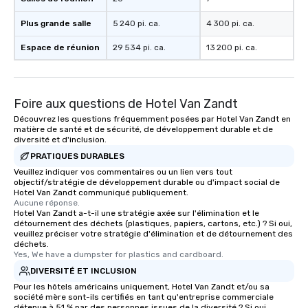
Plus grande salle
5 240 pi. ca.
4 300 pi. ca.
Espace de réunion
29 534 pi. ca.
13 200 pi. ca.
Foire aux questions de Hotel Van Zandt
Découvrez les questions fréquemment posées par Hotel Van Zandt en
matière de santé et de sécurité, de développement durable et de
diversité et d'inclusion.
PRATIQUES DURABLES
Veuillez indiquer vos commentaires ou un lien vers tout
objectif/stratégie de développement durable ou d'impact social de
Hotel Van Zandt communiqué publiquement.
Aucune réponse.
Hotel Van Zandt a-t-il une stratégie axée sur l'élimination et le
détournement des déchets (plastiques, papiers, cartons, etc.) ? Si oui,
veuillez préciser votre stratégie d'élimination et de détournement des
déchets.
Yes, We have a dumpster for plastics and cardboard.
DIVERSITÉ ET INCLUSION
Pour les hôtels américains uniquement, Hotel Van Zandt et/ou sa
société mère sont-ils certifiés en tant qu'entreprise commerciale
détenue à 51 % par des personnes issues de la diversité ? Si oui,