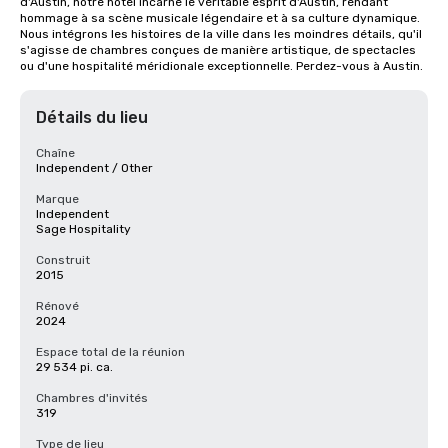
d'Austin, notre hôtel incarne le véritable esprit d'Austin, rendant 
hommage à sa scène musicale légendaire et à sa culture dynamique. 
Nous intégrons les histoires de la ville dans les moindres détails, qu'il 
s'agisse de chambres conçues de manière artistique, de spectacles 
ou d'une hospitalité méridionale exceptionnelle. Perdez-vous à Austin.
Détails du lieu
Chaîne
Independent / Other
Marque
Independent
Sage Hospitality
Construit
2015
Rénové
2024
Espace total de la réunion
29 534 pi. ca.
Chambres d'invités
319
Type de lieu