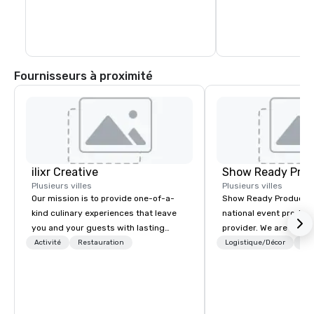
d'agriculteurs et d'ar
tous présents sur le
accepte les chiens e
de la musique live.
Fournisseurs à proximité
ilixr Creative
Show Ready Prod
Plusieurs villes
Plusieurs villes
Our mission is to provide one-of-a-
Show Ready Production
kind culinary experiences that leave
national event product
you and your guests with lasting
provider. We are your 
memories and satiated palates. Every
production partner fro
Activité
Restauration
Logistique/Décor
Per
detail is meticulously thought out, and
finish. Our team is ded
our commitment to hospitality, with
making sure we begin w
over 40 years of experience working
and leave you and you
in some of the world's most
inspired by the experi