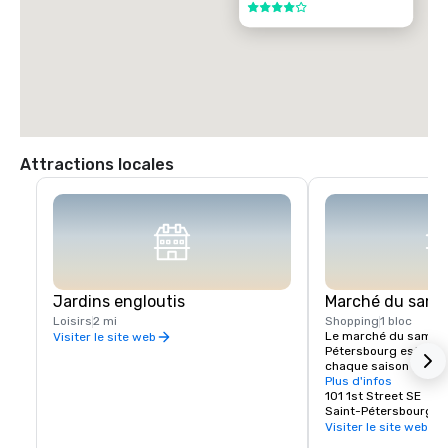
4 sur 5
Attractions locales
Jardins engloutis
Marché du same
Loisirs
2 mi
Shopping
1 bloc
Le marché du samedi
Visiter le site web
Pétersbourg est ouver
chaque saison (du 7 o
mai 2018). 

Plus d'infos
Le marché est ouvert 
101 1st Street SE
Saint-Pétersbourg, F
Une variété de camio
Visiter le site web
nourriture, ainsi que