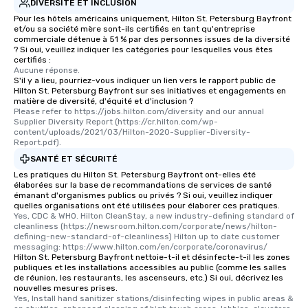
DIVERSITÉ ET INCLUSION
Pour les hôtels américains uniquement, Hilton St. Petersburg Bayfront
et/ou sa société mère sont-ils certifiés en tant qu'entreprise
commerciale détenue à 51 % par des personnes issues de la diversité
? Si oui, veuillez indiquer les catégories pour lesquelles vous êtes
certifiés :
Aucune réponse.
S'il y a lieu, pourriez-vous indiquer un lien vers le rapport public de
Hilton St. Petersburg Bayfront sur ses initiatives et engagements en
matière de diversité, d'équité et d'inclusion ?
Please refer to https://jobs.hilton.com/diversity and our annual 
Supplier Diversity Report (https://cr.hilton.com/wp-
content/uploads/2021/03/Hilton-2020-Supplier-Diversity-
Report.pdf).
SANTÉ ET SÉCURITÉ
Les pratiques du Hilton St. Petersburg Bayfront ont-elles été
élaborées sur la base de recommandations de services de santé
émanant d'organismes publics ou privés ? Si oui, veuillez indiquer
quelles organisations ont été utilisées pour élaborer ces pratiques.
Yes, CDC & WHO. Hilton CleanStay, a new industry-defining standard of 
cleanliness (https://newsroom.hilton.com/corporate/news/hilton-
defining-new-standard-of-cleanliness) Hilton up to date customer 
messaging: https://www.hilton.com/en/corporate/coronavirus/
Hilton St. Petersburg Bayfront nettoie-t-il et désinfecte-t-il les zones
publiques et les installations accessibles au public (comme les salles
de réunion, les restaurants, les ascenseurs, etc.) Si oui, décrivez les
nouvelles mesures prises.
Yes, Install hand sanitizer stations/disinfecting wipes in public areas & 