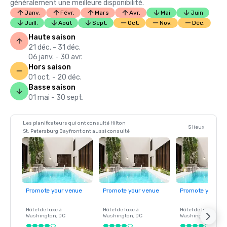
généralement une meilleure disponibilité.
Janv.
Févr.
Mars
Avr.
Mai
Juin
Juill.
Août
Sept.
Oct.
Nov.
Déc.
Haute saison
21 déc. - 31 déc.
06 janv. - 30 avr.
Hors saison
01 oct. - 20 déc.
Basse saison
01 mai - 30 sept.
Les planificateurs qui ont consulté Hilton
5 lieux
St. Petersburg Bayfront ont aussi consulté
Promote your venue
Promote your venue
Promote your ve
Hôtel de luxe à
Hôtel de luxe à
Hôtel de luxe à
Washington
, DC
Washington
, DC
Washington
, DC