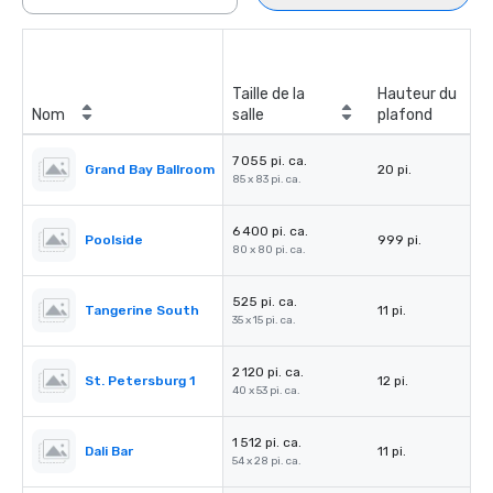
Taille de la
Hauteur du
Nom
salle
plafond
7 055 pi. ca.
Grand Bay Ballroom
20 pi.
85 x 83 pi. ca.
6 400 pi. ca.
Poolside
999 pi.
80 x 80 pi. ca.
525 pi. ca.
Tangerine South
11 pi.
35 x 15 pi. ca.
2 120 pi. ca.
St. Petersburg 1
12 pi.
40 x 53 pi. ca.
1 512 pi. ca.
Dali Bar
11 pi.
54 x 28 pi. ca.