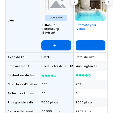
Lieu actuel
Lieu
Hilton St.
Promote your
Petersburg
venue
Bayfront
Type de lieu
Hotel
Hôtel de luxe
Emplacement
Saint-Pétersbourg
, US
Washington
, US
Évaluation du lieu
Chambres d'invités
333
237
Salles de réunion
33
8
Plus grande salle
7 055 pi. ca.
1 800 pi. ca.
Espace de réunion
33 000 pi. ca.
7 201 pi. ca.