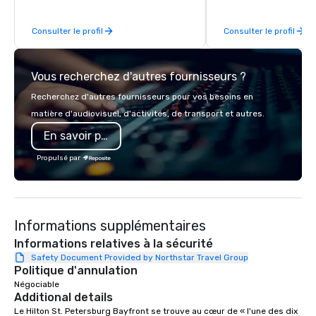
acclaimed restaurants, brings a level
of excellence rarely found in the
Consulter le profil
Consulter le profil
catering industry.
Vous recherchez d'autres fournisseurs ?
Recherchez d'autres fournisseurs pour vos besoins en
matière d'audiovisuel, d'activités, de transport et autres.
En savoir plus
Propulsé par
Informations supplémentaires
Informations relatives à la sécurité
Safety Document Provided by Northstar Travel Group
Politique d'annulation
Négociable
Additional details
Le Hilton St. Petersburg Bayfront se trouve au cœur de « l'une des dix 