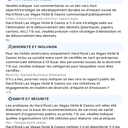
Veuillez indiquer vos commentaires ou un lien vers tout
objectif/stratégie de développement durable ou d'impact social de
Hard Rock Las Vegas Hotel & Casino communiqué publiquement.
https://www.hardrock.com/csr-report.aspx
Hard Rock Las Vegas Hotel & Casino a-t-il une stratégie axée sur
l'élimination et le détournement des déchets (plastiques, papiers,
cartons, etc.) ? Si oui, veuillez préciser votre stratégie d'élimination et
de détournement des déchets.
No
DIVERSITÉ ET INCLUSION
Pour les hôtels américains uniquement, Hard Rock Las Vegas Hotel &
Casino et/ou sa société mère sont-ils certifiés en tant qu'entreprise
commerciale détenue à 51 % par des personnes issues de la diversité
? Si oui, veuillez indiquer les catégories pour lesquelles vous êtes
certifiés :
Minority-Owned Business Enterprise
S'il y a lieu, pourriez-vous indiquer un lien vers le rapport public de
Hard Rock Las Vegas Hotel & Casino sur ses initiatives et
engagements en matière de diversité, d'équité et d'inclusion ?
n/a
SANTÉ ET SÉCURITÉ
Les pratiques du Hard Rock Las Vegas Hotel & Casino ont-elles été
élaborées sur la base de recommandations de services de santé
émanant d'organismes publics ou privés ? Si oui, veuillez indiquer
quelles organisations ont été utilisées pour élaborer ces pratiques.
Yes : Temperature check
Hard Rock Las Vegas Hotel & Casino nettoie-t-il et désinfecte-t-il les