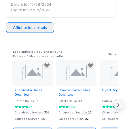
Délivré le : 13/08/2024
Expire le : 13/08/2027
Afficher les détails
Les planificateurs qui ont consulté
7 lieux
Fairmont Dallas ont aussi consulté
The Westin Dallas
Crowne Plaza Dallas
Hyatt Regency D
Removed from
Removed from
Removed fro
Downtown
Downtown
favorites
favorites
favorites
Hôtel à
Dallas
, TX
Hôtel à
Dallas
, TX
Hôtel à
Dallas
, TX
Chambres d'invités
:
326
Chambres d'invités
:
291
Chambres d'invité
Salles de réunion
:
20
Salles de réunion
:
22
Salles de réunion
: