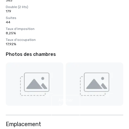
363
Double (2 lits)
179
Suites
44
Taux d'imposition
8,25%
Taux d'occupation
17,92%
Photos des chambres
Afficher
7
autres
Emplacement