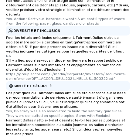
Fairmont Dallas a-t-il une stratégie axée sur l'élimination et le
détournement des déchets (plastiques, papiers, cartons, etc.) ? Si oui,
veuillez préciser votre stratégie d'élimination et de détournement des
déchets.
Yes, Action : Sort your  hazardous waste & at least 2 types of waste 
from the following: paper, glass, cardboard or plastic
DIVERSITÉ ET INCLUSION
Pour les hôtels américains uniquement, Fairmont Dallas et/ou sa
société mère sont-ils certifiés en tant qu'entreprise commerciale
détenue à 51 % par des personnes issues de la diversité ? Si oui,
veuillez indiquer les catégories pour lesquelles vous êtes certifiés :
NA
S'il y a lieu, pourriez-vous indiquer un lien vers le rapport public de
Fairmont Dallas sur ses initiatives et engagements en matière de
diversité, d'équité et d'inclusion ?
https://group.accor.com/-/media/Corporate/Investors/Documents-
de-reference/OPT_ACCOR_DEU_2021_MEL_US_300322.pdf
SANTÉ ET SÉCURITÉ
Les pratiques du Fairmont Dallas ont-elles été élaborées sur la base
de recommandations de services de santé émanant d'organismes
publics ou privés ? Si oui, veuillez indiquer quelles organisations ont
été utilisées pour élaborer ces pratiques.
Yes, Diversey was also associated to build the sanitary guidelines. 
They were consulted on specific topics. Same with Ecolabel
Fairmont Dallas nettoie-t-il et désinfecte-t-il les zones publiques et
les installations accessibles au public (comme les salles de réunion,
les restaurants, les ascenseurs, etc.) Si oui, décrivez les nouvelles
mesures prises.