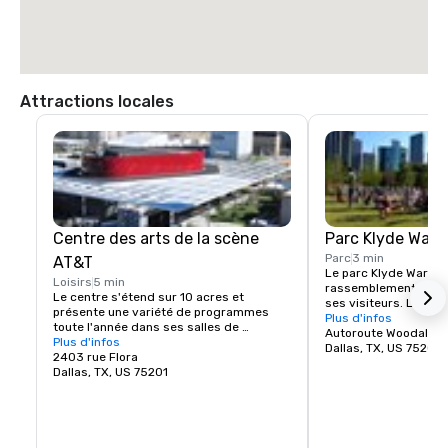
Attractions locales
Centre des arts de la scène
Parc Klyde Warr
Parc
3 min
AT&T
Le parc Klyde Warren 
Loisirs
5 min
rassemblement centra
Le centre s'étend sur 10 acres et 
ses visiteurs. Le parc
présente une variété de programmes 
acres est un espace v
Plus d'infos
toute l'année dans ses salles de 
construit au-dessus d
Autoroute Woodall R
spectacle intérieures et extérieures, 
Plus d'infos
encastrée Woodall Ro
Dallas, TX, US 75201
notamment la Lexus Broadway Series et, 
2403 rue Flora
rues Pearl et St. Paul,
en association avec TITAS, de la danse et 
Dallas, TX, US 75201
de Dallas. Le parc Kl
de la musique contemporaines, ainsi que 
espace très actif qui
d'autres spectacles itinérants et 
programmation quotid
communautaires. Le centre fournit 
public, allant du yog
également des espaces de spectacle 
dédicaces, en passan
aux organisations artistiques locales, 