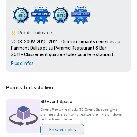
Prix de l'industrie
2008, 2009, 2010, 2011 - Quatre diamants décernés au 
Fairmont Dallas et au Pyramid Restaurant & Bar

2011 - Classement quatre étoiles pour le restaurant 
Pyramid

Plus d'infos
2009 - Hôtel écologique de l'année par l'Association des 
hôtels du nord du Texas

2009, 2010 et 2011 - SMART Meetings, lauréat du 
Platinum Choice Award 

Points forts du lieu
2010 - Prix Green Key, Quatre clés

2011- Hôtel de l'année par l'Association des hôtels du nord 
3D Event Space
du Texas

Cvent Photo-realistic 3D Event Spaces give
2012- Hôtel écologique de l'année décerné par la North 
planners the ability to realize their vision down
Texas Hotel Association 

to the finest detail.
2012- Élu meilleur hôtel de voyage d'affaires par Conde 
En savoir plus
Naste Traveler