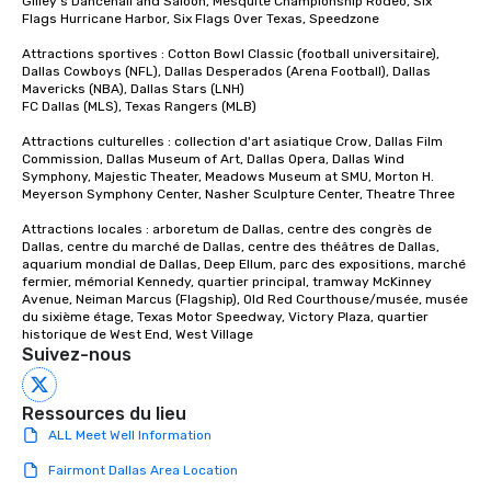
Gilley's Dancehall and Saloon, Mesquite Championship Rodeo, Six 
Flags Hurricane Harbor, Six Flags Over Texas, Speedzone

Attractions sportives : Cotton Bowl Classic (football universitaire), 
Dallas Cowboys (NFL), Dallas Desperados (Arena Football), Dallas 
Mavericks (NBA), Dallas Stars (LNH)

FC Dallas (MLS), Texas Rangers (MLB)

Attractions culturelles : collection d'art asiatique Crow, Dallas Film 
Commission, Dallas Museum of Art, Dallas Opera, Dallas Wind 
Symphony, Majestic Theater, Meadows Museum at SMU, Morton H. 
Meyerson Symphony Center, Nasher Sculpture Center, Theatre Three

Attractions locales : arboretum de Dallas, centre des congrès de 
Dallas, centre du marché de Dallas, centre des théâtres de Dallas, 
aquarium mondial de Dallas, Deep Ellum, parc des expositions, marché 
fermier, mémorial Kennedy, quartier principal, tramway McKinney 
Avenue, Neiman Marcus (Flagship), Old Red Courthouse/musée, musée 
du sixième étage, Texas Motor Speedway, Victory Plaza, quartier 
historique de West End, West Village
Suivez-nous
Ressources du lieu
ALL Meet Well Information
Fairmont Dallas Area Location