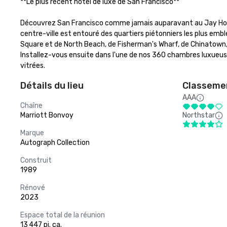
**Le plus récent hôtel de luxe de San Francisco** 

Découvrez San Francisco comme jamais auparavant au Jay Hotel S
centre-ville est entouré des quartiers piétonniers les plus em
Square et de North Beach, de Fisherman's Wharf, de Chinatown, du
Installez-vous ensuite dans l'une de nos 360 chambres luxueuses
vitrées.
Détails du lieu
Classemen
AAA
Chaîne
Marriott Bonvoy
Northstar
Marque
Autograph Collection
Construit
1989
Rénové
2023
Espace total de la réunion
13 447 pi. ca.