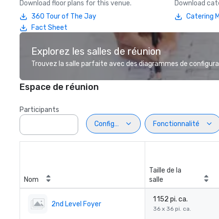
Download floor plans for this venue.
Download cate
360 Tour of The Jay
Catering 
Fact Sheet
Explorez les salles de réunion
Trouvez la salle parfaite avec des diagrammes de configurat
Espace de réunion
Participants
Configuration
Fonctionnalité
Taille de la
Nom
salle
1 152 pi. ca.
2nd Level Foyer
36 x 36 pi. ca.