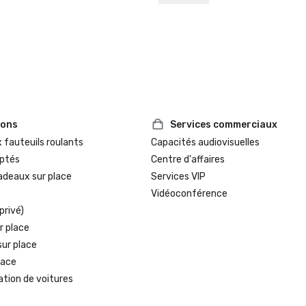
ions
Services commerciaux
 fauteuils roulants
Capacités audiovisuelles
ptés
Centre d'affaires
adeaux sur place
Services VIP
Vidéoconférence
privé)
r place
sur place
lace
ation de voitures