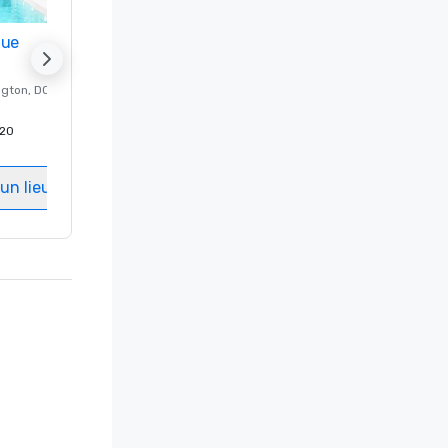
nue
Promote your venue
ngton
, DC
Hôtel de luxe à
Washington
, DC
20
Chambres d'invités
:
237
Salles de réunion
:
8
un lieu
Sélectionnez un lieu