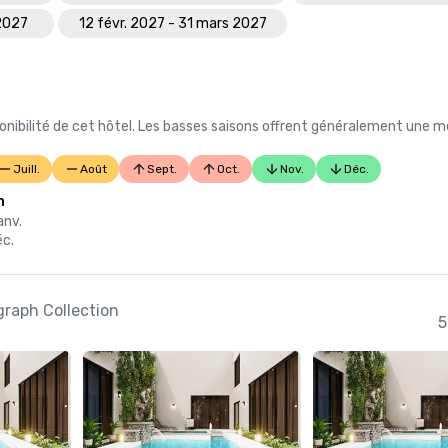
 2027
12 févr. 2027 - 31 mars 2027
nibilité de cet hôtel. Les basses saisons offrent généralement une me
Juill.
Août
Sept.
Oct.
Nov.
Déc.
n
anv.
éc.
graph Collection
5