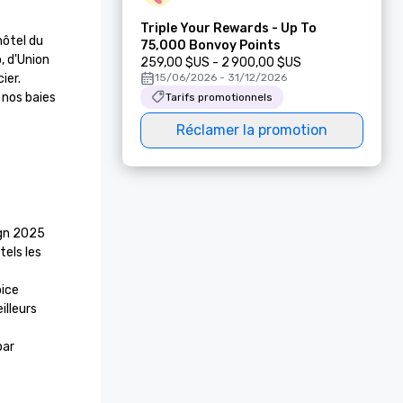
Triple Your Rewards - Up To
ôtel du 
75,000 Bonvoy Points
 d'Union 
259,00 $US - 2 900,00 $US
er. 
15/06/2026 - 31/12/2026
nos baies 
Tarifs promotionnels
Réclamer la promotion
gn 2025

els les 
ice 
lleurs 
ar 
éricaines 