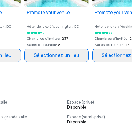
e
Promote your venue
Promote your ve
ton
, DC
Hôtel de luxe à
Washington
, DC
Hôtel de luxe à
Washi
0
Chambres d'invités
:
237
Chambres d'invités
:
2
Salles de réunion
:
8
Salles de réunion
:
17
n lieu
Sélectionnez un lieu
Sélectionnez 
salle
Espace (privé)
Disponible
s grande salle
Espace (semi-privé)
Disponible