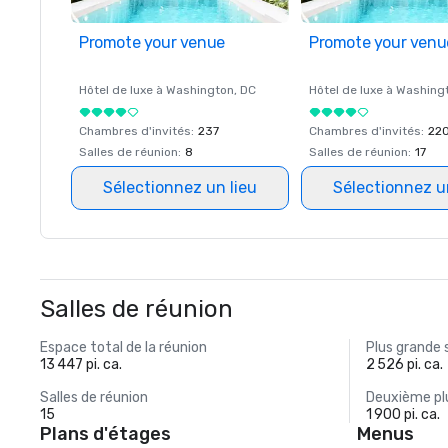
Promote your venue
Promote your venu
Hôtel de luxe à
Washington
, DC
Hôtel de luxe à
Washing
Chambres d'invités
:
237
Chambres d'invités
:
22
Salles de réunion
:
8
Salles de réunion
:
17
Sélectionnez un lieu
Sélectionnez u
Salles de réunion
Espace total de la réunion
Plus grande 
13 447 pi. ca.
2 526 pi. ca.
Salles de réunion
Deuxième plu
15
1 900 pi. ca.
Plans d'étages
Menus