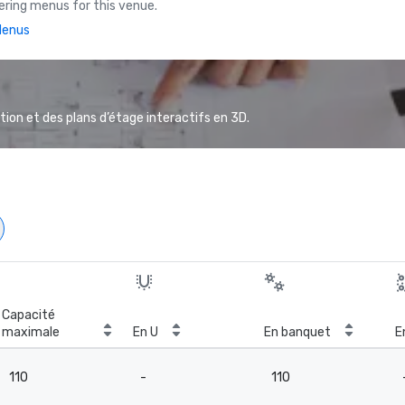
ring menus for this venue.
Menus
ion et des plans d’étage interactifs en 3D.
Capacité
maximale
En U
En banquet
E
110
-
110