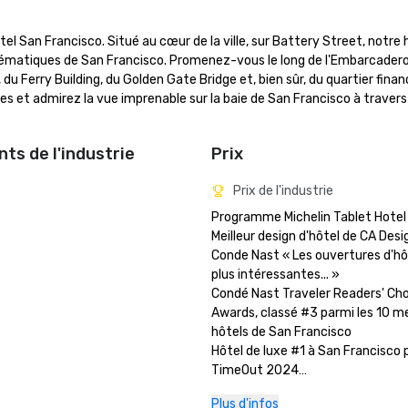
an Francisco. Situé au cœur de la ville, sur Battery Street, notre h
blématiques de San Francisco. Promenez-vous le long de l'Embarcadero,
 Ferry Building, du Golden Gate Bridge et, bien sûr, du quartier financi
 et admirez la vue imprenable sur la baie de San Francisco à travers 
ts de l'industrie
Prix
Prix de l'industrie
Programme Michelin Tablet Hotel

Meilleur design d'hôtel de CA Desi
Conde Nast « Les ouvertures d'hôt
plus intéressantes... »

Condé Nast Traveler Readers' Cho
Awards, classé #3 parmi les 10 mei
hôtels de San Francisco

Hôtel de luxe #1 à San Francisco p
TimeOut 2024

Rapport mondial et actualités am
Plus d'infos