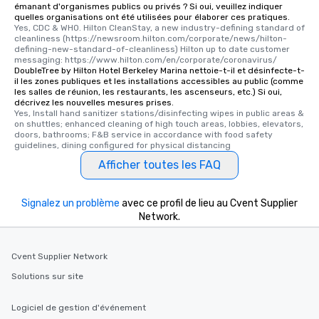
émanant d'organismes publics ou privés ? Si oui, veuillez indiquer
quelles organisations ont été utilisées pour élaborer ces pratiques.
Yes, CDC & WHO. Hilton CleanStay, a new industry-defining standard of 
cleanliness (https://newsroom.hilton.com/corporate/news/hilton-
defining-new-standard-of-cleanliness) Hilton up to date customer 
messaging: https://www.hilton.com/en/corporate/coronavirus/
DoubleTree by Hilton Hotel Berkeley Marina nettoie-t-il et désinfecte-t-
il les zones publiques et les installations accessibles au public (comme
les salles de réunion, les restaurants, les ascenseurs, etc.) Si oui,
décrivez les nouvelles mesures prises.
Yes, Install hand sanitizer stations/disinfecting wipes in public areas & 
on shuttles; enhanced cleaning of high touch areas, lobbies, elevators, 
doors, bathrooms; F&B service in accordance with food safety 
guidelines, dining configured for physical distancing
Afficher toutes les FAQ
Signalez un problème
avec ce profil de lieu au Cvent Supplier
Network.
Cvent Supplier Network
Solutions sur site
Logiciel de gestion d'événement