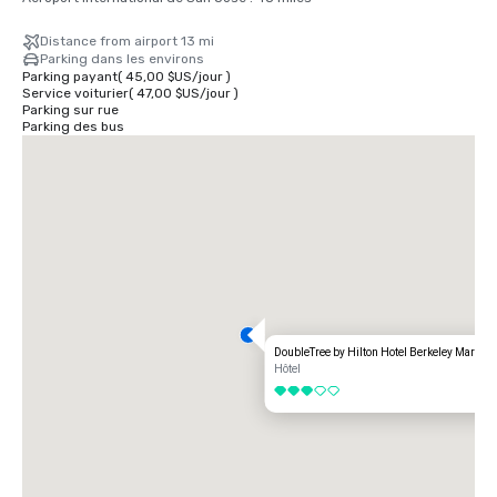
Distance from airport 13 mi
Parking dans les environs
Parking payant
(
45,00 $US
/
jour
)
Service voiturier
(
47,00 $US
/
jour
)
Parking sur rue
Parking des bus
DoubleTree by Hilton Hotel Berkeley Marina
Hôtel
3 sur 5