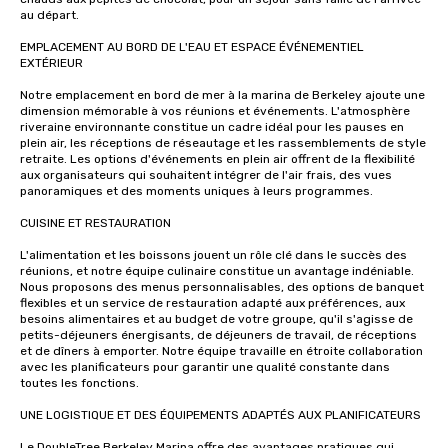
au départ.

EMPLACEMENT AU BORD DE L'EAU ET ESPACE ÉVÉNEMENTIEL 
EXTÉRIEUR

Notre emplacement en bord de mer à la marina de Berkeley ajoute une 
dimension mémorable à vos réunions et événements. L'atmosphère 
riveraine environnante constitue un cadre idéal pour les pauses en 
plein air, les réceptions de réseautage et les rassemblements de style 
retraite. Les options d'événements en plein air offrent de la flexibilité 
aux organisateurs qui souhaitent intégrer de l'air frais, des vues 
panoramiques et des moments uniques à leurs programmes.

CUISINE ET RESTAURATION

L'alimentation et les boissons jouent un rôle clé dans le succès des 
réunions, et notre équipe culinaire constitue un avantage indéniable. 
Nous proposons des menus personnalisables, des options de banquet 
flexibles et un service de restauration adapté aux préférences, aux 
besoins alimentaires et au budget de votre groupe, qu'il s'agisse de 
petits-déjeuners énergisants, de déjeuners de travail, de réceptions 
et de dîners à emporter. Notre équipe travaille en étroite collaboration 
avec les planificateurs pour garantir une qualité constante dans 
toutes les fonctions.

UNE LOGISTIQUE ET DES ÉQUIPEMENTS ADAPTÉS AUX PLANIFICATEURS

Le DoubleTree Berkeley Marina offre des avantages pratiques qui 