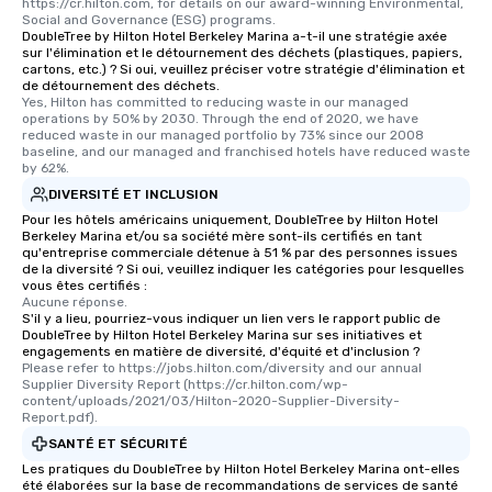
https://cr.hilton.com, for details on our award-winning Environmental, 
Social and Governance (ESG) programs.
DoubleTree by Hilton Hotel Berkeley Marina a-t-il une stratégie axée
sur l'élimination et le détournement des déchets (plastiques, papiers,
cartons, etc.) ? Si oui, veuillez préciser votre stratégie d'élimination et
de détournement des déchets.
Yes, Hilton has committed to reducing waste in our managed 
operations by 50% by 2030. Through the end of 2020, we have 
reduced waste in our managed portfolio by 73% since our 2008 
baseline, and our managed and franchised hotels have reduced waste 
by 62%.
DIVERSITÉ ET INCLUSION
Pour les hôtels américains uniquement, DoubleTree by Hilton Hotel
Berkeley Marina et/ou sa société mère sont-ils certifiés en tant
qu'entreprise commerciale détenue à 51 % par des personnes issues
de la diversité ? Si oui, veuillez indiquer les catégories pour lesquelles
vous êtes certifiés :
Aucune réponse.
S'il y a lieu, pourriez-vous indiquer un lien vers le rapport public de
DoubleTree by Hilton Hotel Berkeley Marina sur ses initiatives et
engagements en matière de diversité, d'équité et d'inclusion ?
Please refer to https://jobs.hilton.com/diversity and our annual 
Supplier Diversity Report (https://cr.hilton.com/wp-
content/uploads/2021/03/Hilton-2020-Supplier-Diversity-
Report.pdf).
SANTÉ ET SÉCURITÉ
Les pratiques du DoubleTree by Hilton Hotel Berkeley Marina ont-elles
été élaborées sur la base de recommandations de services de santé