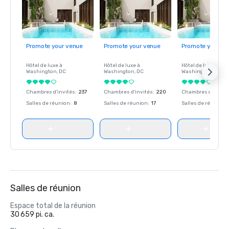
Promote your venue
Promote your venue
Promote your ve
Hôtel de luxe à
Hôtel de luxe à
Hôtel de luxe à
Washington
, DC
Washington
, DC
Washington
, DC
Chambres d'invités
:
237
Chambres d'invités
:
220
Chambres d'invité
Salles de réunion
:
8
Salles de réunion
:
17
Salles de réunion
:
Salles de réunion
Espace total de la réunion
30 659 pi. ca.