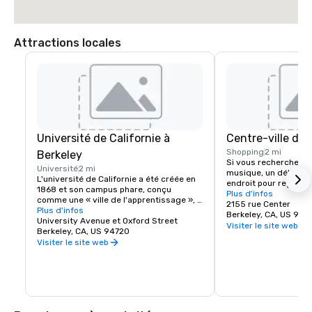
Attractions locales
Université de Californie à
Centre-ville de 
Shopping
2 mi
Berkeley
Si vous recherchez du
Université
2 mi
musique, un délicieux
L'université de Californie a été créée en 
endroit pour regarder
1868 et son campus phare, conçu 
rendez-vous au centre
Plus d'infos
comme une « ville de l'apprentissage », a 
Berkeley est une ville
2155 rue Center
été établi à Berkeley, dans la baie de San 
Plus d'infos
variés et aux belles d
Berkeley, CA, US 947
Francisco. Aujourd'hui la première 
University Avenue et Oxford Street
visiteurs viennent pou
Visiter le site web
université publique du monde et une 
Berkeley, CA, US 94720
séjournent pour la ga
source d'innovation, l'UC Berkeley 
Visiter le site web
repartent avec leur im
occupe un campus de 1 232 acres avec 
papilles gustatives et
un noyau central boisé de 178 acres. La 
pleinement engagés.
maison des Cal Bears !