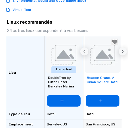
Environmental, Social and Governance (ESG)
Virtual Tour
Lieux recommandés
24 autres lieux correspondent à vos besoins
Lieu actuel
Lieu
DoubleTree by
Beacon Grand, A
Removed from
Hilton Hotel
Union Square Hotel
favorites
Berkeley Marina
Type de lieu
Hotel
Hôtel
Emplacement
Berkeley
, US
San Francisco
, US