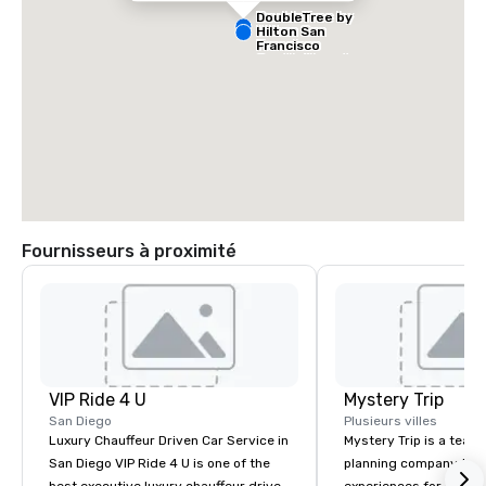
DoubleTree by
Hilton San
Francisco
South Airport
Blvd
Fournisseurs à proximité
Grand Hyatt
at SFO
Sa
Ai
VIP Ride 4 U
Mystery Trip
Ma
W
San Diego
Plusieurs villes
Luxury Chauffeur Driven Car Service in
Mystery Trip is a team
San Diego VIP Ride 4 U is one of the
planning company that