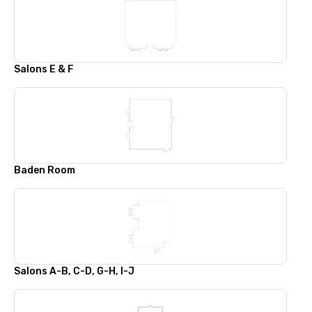
Salons E & F
Baden Room
Salons A-B, C-D, G-H, I-J