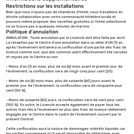
Restrictions sur les installations
Bien que nous n'ayons pas de chambres d'hôtel, nous travaillons en 
étroite collaboration avec notre communauté hôtelière locale et 
pouvons même proposer des navettes gratuites si l'hôtel sélectionné 
ne se trouve pas à quelques minutes de marche.  
Politique d'annulation
ANNULATION : Toute annulation par le Licencié doit être faite par écrit. 
La réception par le Centre d'une annulation dans un délai d'UN (1) an 
après l'événement entraînera la confiscation d'une partie des frais de 
licence comme suit, que des sommes aient effectivement été versées 
et reçues par le Centre ou non :

- Moins d'un (1) an mais, plus de six (6) mois avant le premier jour de 
l'événement, la confiscation sera de vingt-cinq pour cent (25).

- Moins de six (6) mois mais, plus de soixante (60) jours avant le 
premier jour de l'événement, la confiscation sera de cinquante pour 
cent (50 %).

- Moins de soixante (60) jours, la confiscation sera de cent pour cent 
(100 %). En outre, le Licencié accepte également de payer tous les 
autres frais liés à l'événement en plus des frais de licence réellement 
engagés par le Centre dans le cadre de l'événement couvert par le 
présent Contrat.

Cette confiscation aura la nature de dommages-intérêts liquidés car 
les parties conviennent qu'il serait impossible de déterminer avec 