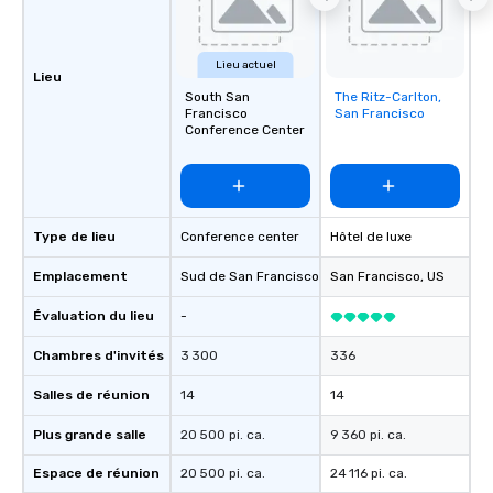
Lieu actuel
Lieu
South San
The Ritz-Carlton,
Removed from
Francisco
San Francisco
favorites
Conference Center
Type de lieu
Conference center
Hôtel de luxe
Emplacement
Sud de San Francisco
, US
San Francisco
, US
Évaluation du lieu
-
Chambres d'invités
3 300
336
Salles de réunion
14
14
Plus grande salle
20 500 pi. ca.
9 360 pi. ca.
Espace de réunion
20 500 pi. ca.
24 116 pi. ca.