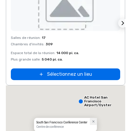
Removed from favorites
Rem
Salles de réunion
:
17
Salles
Chambres d'invités
:
309
Chamb
Espace total de la réunion
:
14 000 pi. ca.
Espace
Plus grande salle
:
5 040 pi. ca.
Plus g
Sélectionnez un lieu
AC Hotel San
Francisco
Airport/Oyster
Point
Waterfront
South San Francisco Conference Center
Centre de conférence