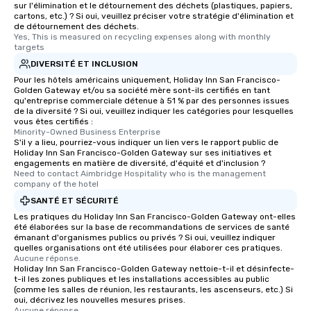
sur l'élimination et le détournement des déchets (plastiques, papiers,
cartons, etc.) ? Si oui, veuillez préciser votre stratégie d'élimination et
de détournement des déchets.
Yes, This is measured on recycling expenses along with monthly 
targets
DIVERSITÉ ET INCLUSION
Pour les hôtels américains uniquement, Holiday Inn San Francisco-
Golden Gateway et/ou sa société mère sont-ils certifiés en tant
qu'entreprise commerciale détenue à 51 % par des personnes issues
de la diversité ? Si oui, veuillez indiquer les catégories pour lesquelles
vous êtes certifiés :
Minority-Owned Business Enterprise
S'il y a lieu, pourriez-vous indiquer un lien vers le rapport public de
Holiday Inn San Francisco-Golden Gateway sur ses initiatives et
engagements en matière de diversité, d'équité et d'inclusion ?
Need to contact Aimbridge Hospitality who is the management 
company of the hotel
SANTÉ ET SÉCURITÉ
Les pratiques du Holiday Inn San Francisco-Golden Gateway ont-elles
été élaborées sur la base de recommandations de services de santé
émanant d'organismes publics ou privés ? Si oui, veuillez indiquer
quelles organisations ont été utilisées pour élaborer ces pratiques.
Aucune réponse.
Holiday Inn San Francisco-Golden Gateway nettoie-t-il et désinfecte-
t-il les zones publiques et les installations accessibles au public
(comme les salles de réunion, les restaurants, les ascenseurs, etc.) Si
oui, décrivez les nouvelles mesures prises.
Aucune réponse.