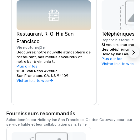
Restaurant R-O-H à San
Téléphériques
Repère historique
0 b
Francisco
Si vous recherchez un
Vie nocturne
0 mi
des téléphériques de 
Découvrez notre nouvelle atmosphère de 
Holiday Inn Golden G
restaurant, nos menus savoureux et 
quelques pas de Califo
Plus d'infos
notre bar à vin chic !

téléphériques permet
Visiter le site web
Plus d'infos
facilement à tous les 
Les clients séjournant à l'hôtel Holiday 
1500 Van Ness Avenue
sons de San Francisco
Inn San Francisco n'ont pas à s'aventurer 
San Francisco, CA, US 94109
de California Street s
bien loin pour trouver un délicieux 
Visiter le site web
Street et à Van Ness 
restaurant à San Francisco. Nous 
seulement un pâté de 
sommes fiers de notre nouveau bar-
Holiday Inn.
restaurant R-O-H situé près de Nob Hill, 
qui proposera la meilleure bière 
artisanale locale et internationale, un bar 
à vin proposant des boissons de Napa et 
Fournisseurs recommandés
de Sonoma, une sélection de spiritueux 
et un menu de plats provenant de l'un 
Sélectionnés par Holiday Inn San Francisco-Golden Gateway pour leur 
des quartiers emblématiques de San 
service fiable et leur collaboration sans faille.
Francisco. Le bar-restaurant R-O-H est 
la pièce maîtresse de notre nouveau hall 
dynamique, qui accueillera les clients 