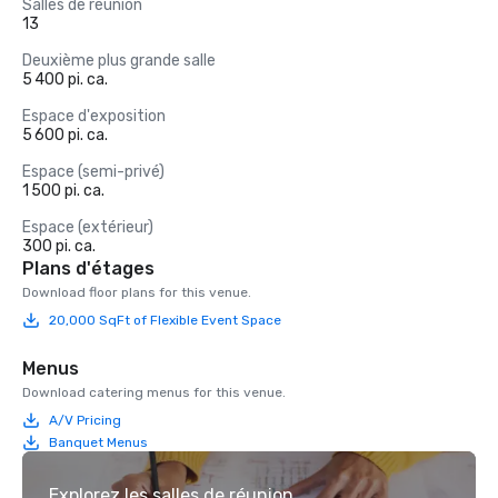
Salles de réunion
13
Deuxième plus grande salle
5 400 pi. ca.
Espace d'exposition
5 600 pi. ca.
Espace (semi-privé)
1 500 pi. ca.
Espace (extérieur)
300 pi. ca.
Plans d'étages
Download floor plans for this venue.
20,000 SqFt of Flexible Event Space
Menus
Download catering menus for this venue.
A/V Pricing
Banquet Menus
Explorez les salles de réunion