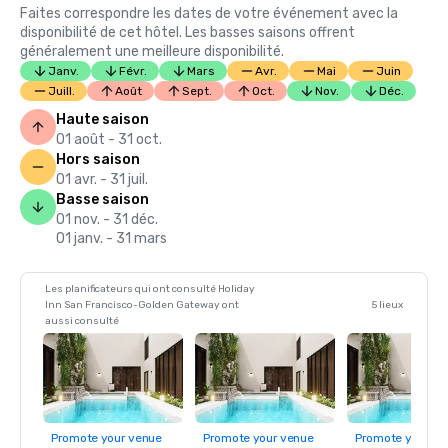
Faites correspondre les dates de votre événement avec la
disponibilité de cet hôtel. Les basses saisons offrent
généralement une meilleure disponibilité.
Janv.
Févr.
Mars
Avr.
Mai
Juin
Juill.
Août
Sept.
Oct.
Nov.
Déc.
Haute saison
01 août - 31 oct.
Hors saison
01 avr. - 31 juil.
Basse saison
01 nov. - 31 déc.
01 janv. - 31 mars
Les planificateurs qui ont consulté Holiday
Inn San Francisco-Golden Gateway ont
5 lieux
aussi consulté
Promote your venue
Promote your venue
Promote your ve