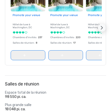
Promote your venue
Promote your venue
Promote your ve
Hôtel de luxe à
Hôtel de luxe à
Hôtel de luxe à
Washington
, DC
Washington
, DC
Washington
, DC
Chambres d'invités
:
237
Chambres d'invités
:
220
Chambres d'invité
Salles de réunion
:
8
Salles de réunion
:
17
Salles de réunion
:
Salles de réunion
Espace total de la réunion
98 550 pi. ca.
Plus grande salle
18 048 pi. ca.