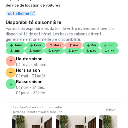
Service de location de voitures
Tout afficher (7)
Disponibilité saisonnière
Faites correspondre les dates de votre événement avec la
disponibilité de cet hôtel. Les basses saisons offrent
généralement une meilleure disponibilité.
Janv.
Févr.
Mars
Avr.
Mai
Juin
Juill.
Août
Sept.
Oct.
Nov.
Déc.
Haute saison
01 févr. - 30 avr.
Hors saison
01 mai - 31 août
Basse saison
01 nov. - 31 déc.
01 janv. - 31 déc.
Les planificateurs qui ont consulté
5 lieux
Terranea Resort ont aussi consulté