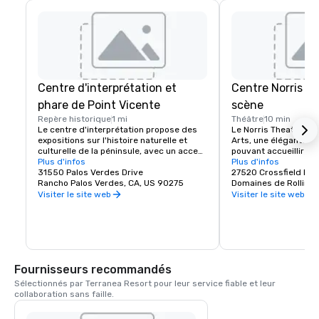
Centre d'interprétation et
Centre Norris pou
phare de Point Vicente
scène
Repère historique
1 mi
Théâtre
10 min
Le centre d'interprétation propose des 
Le Norris Theater for
expositions sur l'histoire naturelle et 
Arts, une élégante in
culturelle de la péninsule, avec un accent 
pouvant accueillir 45
particulier sur la baleine grise du 
Plus d'infos
accueille des compag
Plus d'infos
Pacifique. Situé à l'extrême sud-ouest de 
31550 Palos Verdes Drive
professionnelles rési
27520 Crossfield Dri
la péninsule de Palos Verdes, le phare de 
Rancho Palos Verdes, CA, US 90275
itinérantes présentan
Domaines de Rolling H
Point Vicente est depuis longtemps l'un 
de danse, de théâtre
Visiter le site web
Visiter le site web
des joyaux de cette région. Pour le 
paysan, le phare est un joyau pittoresque 
et une attraction permanente pour les 
touristes, les photographes et les 
peintres. Pour le marin, le phare est une 
aide à la navigation qui marque 
Fournisseurs recommandés
l'extrémité nord du canal de Catalina, sur 
la côte du Pacifique. Il l'aide à déterminer 
Sélectionnés par Terranea Resort pour leur service fiable et leur 
sa position et l'avertit d'éviter les bancs 
collaboration sans faille.
rocheux qui entourent le rivage voisin. En 
cas de brouillard épais, son klaxon 