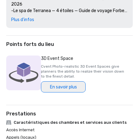
2026

-Le spa de Terranea — 4 étoiles — Guide de voyage Forbes 
2026

Plus d'infos
- Mar'sel — 4 étoiles — Guide de voyage Forbes 2026

- « Meilleur complexe hôtelier de Los Angeles » et 
« Meilleur hôtel de Los Angeles » — U.S. News & World 
Report 2025

Points forts du lieu
- « 15 complexes hôteliers préférés en Californie » — 
Travel + Leisure — World's Best Awards 2025
3D Event Space
Cvent Photo-realistic 3D Event Spaces give
planners the ability to realize their vision down
to the finest detail.
En savoir plus
Prestations
Caractéristiques des chambres et services aux clients
Accès Internet
Appels (locaux)