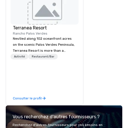
l'avertit s'il s'approche trop du rivage 
dangereux.
Terranea Resort
Rancho Palos Verdes
Nestled along 102 oceanfront acres
on the scenic Palos Verdes Peninsula,
Terranea Resort is more than a
destination; it's an extraordinary
Activité
Restaurant/Bar
experience. With luxury
accommodations, impeccable service,
and 270-degree panoramic views,
Terranea features a one-of-a-kind
immersive retreat blending comfort
and serenity with adventure and fun
Consulter le profil
in a captivating coastal haven.
Vous recherchez d'autres fournisseurs ?
Recherchez d'autres fournisseurs pour vos besoins en