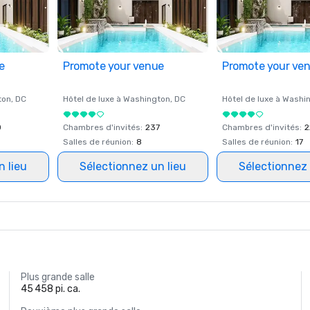
e
Promote your venue
Promote your ve
ton
, DC
Hôtel de luxe à
Washington
, DC
Hôtel de luxe à
Washi
0
Chambres d'invités
:
237
Chambres d'invités
:
2
Salles de réunion
:
8
Salles de réunion
:
17
n lieu
Sélectionnez un lieu
Sélectionnez 
Plus grande salle
45 458 pi. ca.