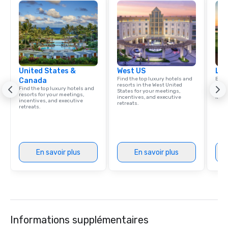
execution.
United States &
West US
Lux
Find the top luxury hotels and
Explo
Canada
resorts in the West United
comb
Find the top luxury hotels and
States for your meetings,
amaz
resorts for your meetings,
incentives, and executive
ince
incentives, and executive
retreats.
retreats.
En savoir plus
En savoir plus
Informations supplémentaires