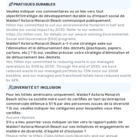
PRATIQUES DURABLES
Veuillez indiquer vos commentaires ou un lien vers tout
objectif/stratégie de développement durable ou d'impact social de
Waldorf Astoria Monarch Beach communiqué publiquement.
Hilton has committed to cut our environmental footprint in half and 
double our social impact by 2030. Refer to our website, 
https://cr.hilton.com, for details on our award-winning Environmental, 
Social and Governance (ESG) programs.
Waldorf Astoria Monarch Beach a-t-il une stratégie axée sur
l'élimination et le détournement des déchets (plastiques, papiers,
cartons, etc.) ? Si oui, veuillez préciser votre stratégie d'élimination et
de détournement des déchets.
Yes, Hilton has committed to reducing waste in our managed 
operations by 50% by 2030. Through the end of 2020, we have 
reduced waste in our managed portfolio by 73% since our 2008 
baseline, and our managed and franchised hotels have reduced waste 
by 62%.
DIVERSITÉ ET INCLUSION
Pour les hôtels américains uniquement, Waldorf Astoria Monarch
Beach et/ou sa société mère sont-ils certifiés en tant qu'entreprise
commerciale détenue à 51 % par des personnes issues de la diversité
? Si oui, veuillez indiquer les catégories pour lesquelles vous êtes
certifiés :
Aucune réponse.
S'il y a lieu, pourriez-vous indiquer un lien vers le rapport public de
Waldorf Astoria Monarch Beach sur ses initiatives et engagements en
matière de diversité, d'équité et d'inclusion ?
Please refer to https://jobs.hilton.com/diversity and our annual 