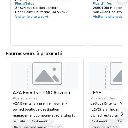
antiquités, arts et musées
Plus d'infos
Californie. Fondée le 
Plus d'infos
34624 rue Golden Lantern
dans la ville coloniale
26801 Old Mission R
Dana Point, Californie, CA 92629
par des missionnaires
San Juan Capistrano
espagnols de l'Ordre f
Visiter le site web
Visiter le site web
été nommée en l'honn
de Capistrano. 

L'église de style baro
espagnol était située
Haute-Californie de l
Nouvelle-Espagne. La 
fondée à moins de 60
Fournisseurs à proximité
d'Acjacheme. La missi
sécularisée par le g
mexicain en 1833 et r
catholique romaine p
des États-Unis en 186
La mission a été end
ans par un certain no
catastrophes naturell
AZA Events - DMC Arizona and Southern California
LEYE
de restauration et de
d'environ 1910. Il fon
Plusieurs villes
Plusieurs villes
comme un musée.
AZA Events is a premier, women-
Lettuce Entertain You E
owned boutique destination
(LEYE) is an independe
management company specializing in
owned restaurant grou
exceptional corporate experiences
Chicago that owns, m
Activité
Restauration
Restauration
Restau
throughout Arizona and Southern
Divertissement sous contrat
+3
licenses more than 13
Personnel préféré