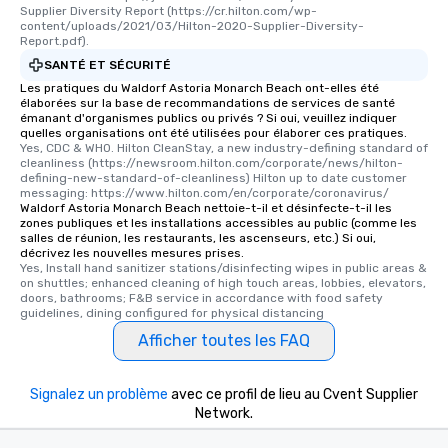
Supplier Diversity Report (https://cr.hilton.com/wp-
content/uploads/2021/03/Hilton-2020-Supplier-Diversity-
Report.pdf).
SANTÉ ET SÉCURITÉ
Les pratiques du Waldorf Astoria Monarch Beach ont-elles été
élaborées sur la base de recommandations de services de santé
émanant d'organismes publics ou privés ? Si oui, veuillez indiquer
quelles organisations ont été utilisées pour élaborer ces pratiques.
Yes, CDC & WHO. Hilton CleanStay, a new industry-defining standard of 
cleanliness (https://newsroom.hilton.com/corporate/news/hilton-
defining-new-standard-of-cleanliness) Hilton up to date customer 
messaging: https://www.hilton.com/en/corporate/coronavirus/
Waldorf Astoria Monarch Beach nettoie-t-il et désinfecte-t-il les
zones publiques et les installations accessibles au public (comme les
salles de réunion, les restaurants, les ascenseurs, etc.) Si oui,
décrivez les nouvelles mesures prises.
Yes, Install hand sanitizer stations/disinfecting wipes in public areas & 
on shuttles; enhanced cleaning of high touch areas, lobbies, elevators, 
doors, bathrooms; F&B service in accordance with food safety 
guidelines, dining configured for physical distancing
Afficher toutes les FAQ
Signalez un problème
avec ce profil de lieu au Cvent Supplier
Network.