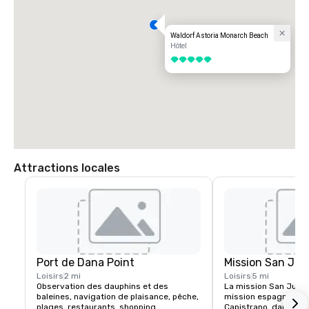
Waldorf Astoria Monarch Beach
Hôtel
5 sur 5
Attractions locales
Port de Dana Point
Mission San Jua
Loisirs
2 mi
Loisirs
5 mi
Observation des dauphins et des 
La mission San Juan 
baleines, navigation de plaisance, pêche, 
mission espagnole si
plages, restaurants, shopping, 
Capistrano, dans le c