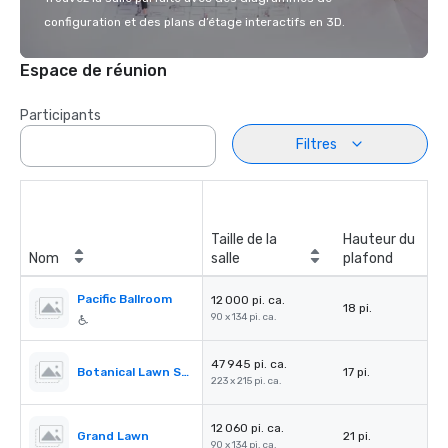
configuration et des plans d’étage interactifs en 3D.
Espace de réunion
Participants
Filtres
Taille de la
Hauteur du
Nom
salle
plafond
Pacific Ballroom
12 000 pi. ca.
18 pi.
90 x 134 pi. ca.
47 945 pi. ca.
Botanical Lawn South
17 pi.
223 x 215 pi. ca.
12 060 pi. ca.
Grand Lawn
21 pi.
90 x 134 pi. ca.