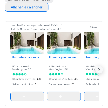
Afficher le calendrier
Les planificateurs qui ont consulté Waldorf
5 lieux
Astoria Monarch Beach ont aussi consulté
Promote your venue
Promote your venue
Promote your ve
Hôtel de luxe à
Hôtel de luxe à
Hôtel de luxe à
Washington
, DC
Washington
, DC
Washington
, DC
Chambres d'invités
:
237
Chambres d'invités
:
220
Chambres d'invité
Salles de réunion
:
8
Salles de réunion
:
17
Salles de réunion
: