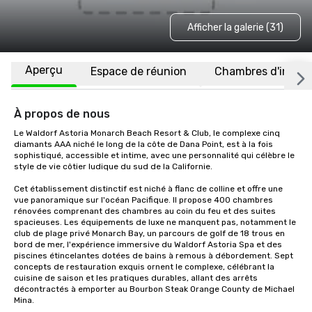
Afficher la galerie (31)
Aperçu
Espace de réunion
Chambres d'invité
À propos de nous
Le Waldorf Astoria Monarch Beach Resort & Club, le complexe cinq 
diamants AAA niché le long de la côte de Dana Point, est à la fois 
sophistiqué, accessible et intime, avec une personnalité qui célèbre le 
style de vie côtier ludique du sud de la Californie.

Cet établissement distinctif est niché à flanc de colline et offre une 
vue panoramique sur l'océan Pacifique. Il propose 400 chambres 
rénovées comprenant des chambres au coin du feu et des suites 
spacieuses. Les équipements de luxe ne manquent pas, notamment le 
club de plage privé Monarch Bay, un parcours de golf de 18 trous en 
bord de mer, l'expérience immersive du Waldorf Astoria Spa et des 
piscines étincelantes dotées de bains à remous à débordement. Sept 
concepts de restauration exquis ornent le complexe, célébrant la 
cuisine de saison et les pratiques durables, allant des arrêts 
décontractés à emporter au Bourbon Steak Orange County de Michael 
Mina. 
