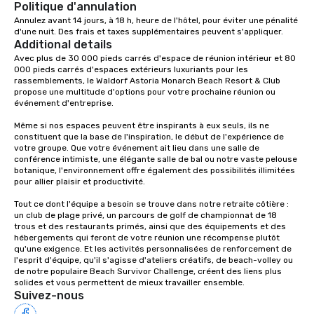
Politique d'annulation
Annulez avant 14 jours, à 18 h, heure de l'hôtel, pour éviter une pénalité 
d'une nuit. Des frais et taxes supplémentaires peuvent s'appliquer.
Additional details
Avec plus de 30 000 pieds carrés d'espace de réunion intérieur et 80 
000 pieds carrés d'espaces extérieurs luxuriants pour les 
rassemblements, le Waldorf Astoria Monarch Beach Resort & Club 
propose une multitude d'options pour votre prochaine réunion ou 
événement d'entreprise.

Même si nos espaces peuvent être inspirants à eux seuls, ils ne 
constituent que la base de l'inspiration, le début de l'expérience de 
votre groupe. Que votre événement ait lieu dans une salle de 
conférence intimiste, une élégante salle de bal ou notre vaste pelouse 
botanique, l'environnement offre également des possibilités illimitées 
pour allier plaisir et productivité.

Tout ce dont l'équipe a besoin se trouve dans notre retraite côtière : 
un club de plage privé, un parcours de golf de championnat de 18 
trous et des restaurants primés, ainsi que des équipements et des 
hébergements qui feront de votre réunion une récompense plutôt 
qu'une exigence. Et les activités personnalisées de renforcement de 
l'esprit d'équipe, qu'il s'agisse d'ateliers créatifs, de beach-volley ou 
de notre populaire Beach Survivor Challenge, créent des liens plus 
solides et vous permettent de mieux travailler ensemble.
Suivez-nous