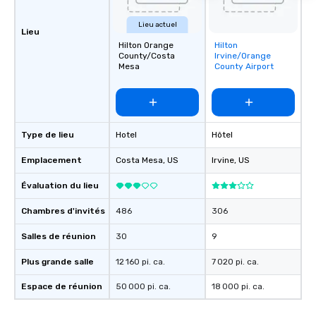
Lieu actuel
Lieu
Hilton Orange
Hilton
Removed from
County/Costa
Irvine/Orange
favorites
Mesa
County Airport
Type de lieu
Hotel
Hôtel
Emplacement
Costa Mesa
, US
Irvine
, US
Évaluation du lieu
Chambres d'invités
486
306
Salles de réunion
30
9
Plus grande salle
12 160 pi. ca.
7 020 pi. ca.
Espace de réunion
50 000 pi. ca.
18 000 pi. ca.