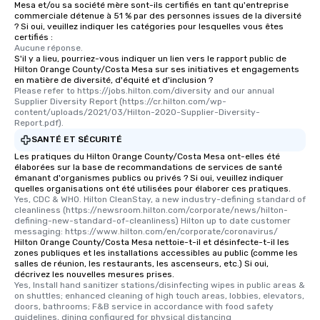
Mesa et/ou sa société mère sont-ils certifiés en tant qu'entreprise
commerciale détenue à 51 % par des personnes issues de la diversité
? Si oui, veuillez indiquer les catégories pour lesquelles vous êtes
certifiés :
Aucune réponse.
S'il y a lieu, pourriez-vous indiquer un lien vers le rapport public de
Hilton Orange County/Costa Mesa sur ses initiatives et engagements
en matière de diversité, d'équité et d'inclusion ?
Please refer to https://jobs.hilton.com/diversity and our annual 
Supplier Diversity Report (https://cr.hilton.com/wp-
content/uploads/2021/03/Hilton-2020-Supplier-Diversity-
Report.pdf).
SANTÉ ET SÉCURITÉ
Les pratiques du Hilton Orange County/Costa Mesa ont-elles été
élaborées sur la base de recommandations de services de santé
émanant d'organismes publics ou privés ? Si oui, veuillez indiquer
quelles organisations ont été utilisées pour élaborer ces pratiques.
Yes, CDC & WHO. Hilton CleanStay, a new industry-defining standard of 
cleanliness (https://newsroom.hilton.com/corporate/news/hilton-
defining-new-standard-of-cleanliness) Hilton up to date customer 
messaging: https://www.hilton.com/en/corporate/coronavirus/
Hilton Orange County/Costa Mesa nettoie-t-il et désinfecte-t-il les
zones publiques et les installations accessibles au public (comme les
salles de réunion, les restaurants, les ascenseurs, etc.) Si oui,
décrivez les nouvelles mesures prises.
Yes, Install hand sanitizer stations/disinfecting wipes in public areas & 
on shuttles; enhanced cleaning of high touch areas, lobbies, elevators, 
doors, bathrooms; F&B service in accordance with food safety 
guidelines, dining configured for physical distancing