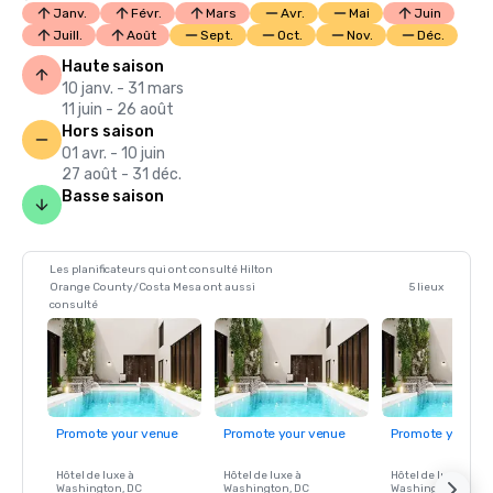
Janv.
Févr.
Mars
Avr.
Mai
Juin
Juill.
Août
Sept.
Oct.
Nov.
Déc.
Haute saison
10 janv. - 31 mars
11 juin - 26 août
Hors saison
01 avr. - 10 juin
27 août - 31 déc.
Basse saison
Les planificateurs qui ont consulté Hilton
Orange County/Costa Mesa ont aussi
5 lieux
consulté
Promote your venue
Promote your venue
Promote your ve
Hôtel de luxe à
Hôtel de luxe à
Hôtel de luxe à
Washington
, DC
Washington
, DC
Washington
, DC