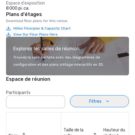
Espace d'exposition
8 000 pi. ca.
Plans d'étages
Download floor plans for this venue.
Hilton Floorplan & Capacity Chart
View Our Floor Plans Here
Explorez les salles de réunion
Trouvez la salle parfaite avec des diagrammes de
configuration et des plans d’étage interactifs en 3D.
Espace de réunion
Participants
Filtres
Taille de la
Hauteur du