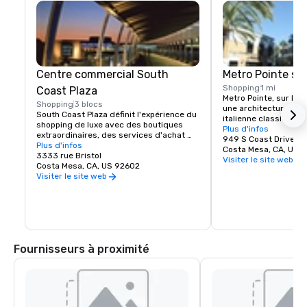
Centre commercial South
Metro Pointe sur
Shopping
1 mi
Coast Plaza
Metro Pointe, sur la c
Shopping
3 blocs
une architecture calif
South Coast Plaza définit l'expérience du 
italienne classique av
shopping de luxe avec des boutiques 
abondantes et un feui
Plus d'infos
extraordinaires, des services d'achat 
cascade. Un hall piét
949 S Coast Drive
personnalisés et des équipements haut 
Plus d'infos
façon festive associ
Costa Mesa, CA, US 
de gamme, le tout à une courte distance 
3333 rue Bristol
traditionnelles à un c
Visiter le site web
des plus belles plages et stations de 
Costa Mesa, CA, US 92602
divertissement haut 
vacances du monde. Le South Coast 
Visiter le site web
une atmosphère de m
Plaza est reconnu dans le monde entier 
kiosques colorés et d
pour sa collection de boutiques hors pair 
plein air centrés auto
et ses restaurants primés.
pittoresque.
Fournisseurs à proximité