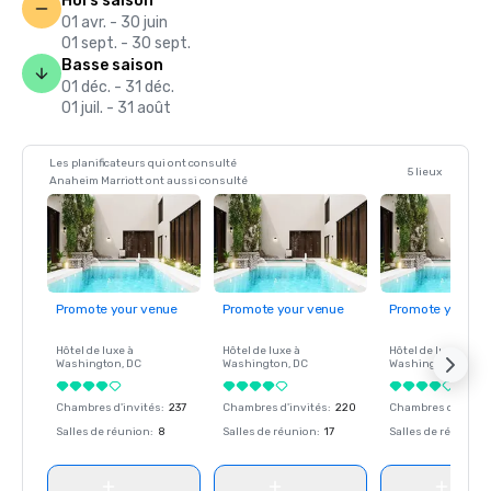
Hors saison
01 avr. - 30 juin
01 sept. - 30 sept.
Basse saison
01 déc. - 31 déc.
01 juil. - 31 août
Les planificateurs qui ont consulté
5 lieux
Anaheim Marriott ont aussi consulté
Promote your venue
Promote your venue
Promote your ve
Hôtel de luxe à
Hôtel de luxe à
Hôtel de luxe à
Washington
, DC
Washington
, DC
Washington
, DC
Chambres d'invités
:
237
Chambres d'invités
:
220
Chambres d'invité
Salles de réunion
:
8
Salles de réunion
:
17
Salles de réunion
: