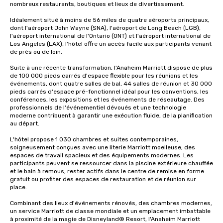
nombreux restaurants, boutiques et lieux de divertissement.

Idéalement situé à moins de 56 miles de quatre aéroports principaux, 
dont l'aéroport John Wayne (SNA), l'aéroport de Long Beach (LGB), 
l'aéroport international de l'Ontario (ONT) et l'aéroport international de 
Los Angeles (LAX), l'hôtel offre un accès facile aux participants venant 
de près ou de loin.

Suite à une récente transformation, l'Anaheim Marriott dispose de plus 
de 100 000 pieds carrés d'espace flexible pour les réunions et les 
événements, dont quatre salles de bal, 44 salles de réunion et 30 000 
pieds carrés d'espace pré-fonctionnel idéal pour les conventions, les 
conférences, les expositions et les événements de réseautage. Des 
professionnels de l'événementiel dévoués et une technologie 
moderne contribuent à garantir une exécution fluide, de la planification 
au départ.

L'hôtel propose 1 030 chambres et suites contemporaines, 
soigneusement conçues avec une literie Marriott moelleuse, des 
espaces de travail spacieux et des équipements modernes. Les 
participants peuvent se ressourcer dans la piscine extérieure chauffée 
et le bain à remous, rester actifs dans le centre de remise en forme 
gratuit ou profiter des espaces de restauration et de réunion sur 
place.

Combinant des lieux d'événements rénovés, des chambres modernes, 
un service Marriott de classe mondiale et un emplacement imbattable 
à proximité de la magie de Disneyland® Resort, l'Anaheim Marriott 