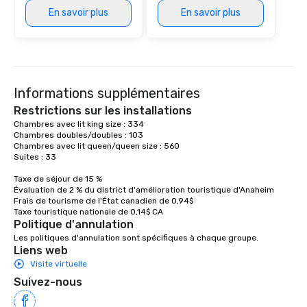
in that "golden hour" energy—where
En savoir plus
En savoir plus
the music is sophisticated enough for
cocktails and conversation, yet
infectious enough to keep guests
engaged and energized throughout
the night. ► Pop Nouveau has
Informations supplémentaires
decades of experience performing at
Restrictions sur les installations
weddings all over the planet! We are
Chambres avec lit king size : 334

ready to provide you with the perfect
Chambres doubles/doubles : 103

soundtrack to enhance every moment
Chambres avec lit queen/queen size : 560

of your special day! From setting the
Suites : 33

mood for your "I do" moment, to
Taxe de séjour de 15 %

creating a swinging vibe for cocktail
Évaluation de 2 % du district d'amélioration touristique d'Anaheim

hour, to providing some sultry sounds
Frais de tourisme de l'État canadien de 0,94$

for dinner which lead right into an
Taxe touristique nationale de 0,14$ CA
Politique d'annulation
unforgettable all night dance party!
Les politiques d'annulation sont spécifiques à chaque groupe.
Pop Nouveau will be there every step
Liens web
of the way to make planning your
Visite virtuelle
wedding day a breeze. We have many
Suivez-nous
options available for every size venue
and every budget.