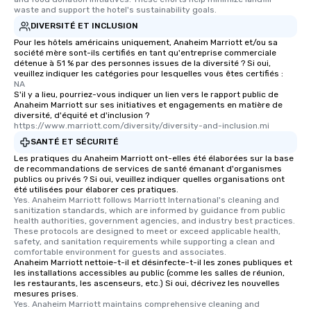
waste and support the hotel's sustainability goals.
DIVERSITÉ ET INCLUSION
Pour les hôtels américains uniquement, Anaheim Marriott et/ou sa
société mère sont-ils certifiés en tant qu'entreprise commerciale
détenue à 51 % par des personnes issues de la diversité ? Si oui,
veuillez indiquer les catégories pour lesquelles vous êtes certifiés :
NA
S'il y a lieu, pourriez-vous indiquer un lien vers le rapport public de
Anaheim Marriott sur ses initiatives et engagements en matière de
diversité, d'équité et d'inclusion ?
https://www.marriott.com/diversity/diversity-and-inclusion.mi
SANTÉ ET SÉCURITÉ
Les pratiques du Anaheim Marriott ont-elles été élaborées sur la base
de recommandations de services de santé émanant d'organismes
publics ou privés ? Si oui, veuillez indiquer quelles organisations ont
été utilisées pour élaborer ces pratiques.
Yes. Anaheim Marriott follows Marriott International's cleaning and 
sanitization standards, which are informed by guidance from public 
health authorities, government agencies, and industry best practices. 
These protocols are designed to meet or exceed applicable health, 
safety, and sanitation requirements while supporting a clean and 
comfortable environment for guests and associates.
Anaheim Marriott nettoie-t-il et désinfecte-t-il les zones publiques et
les installations accessibles au public (comme les salles de réunion,
les restaurants, les ascenseurs, etc.) Si oui, décrivez les nouvelles
mesures prises.
Yes. Anaheim Marriott maintains comprehensive cleaning and 