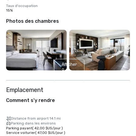
Taux d'occupation
15%
Photos des chambres
Afficher
9
autres
Emplacement
Comment s'y rendre
Distance from airport 14.1 mi
Parking dans les environs
Parking payant
(
42,00 $US
/
jour
)
Service voiturier
(
47,00 $US
/
jour
)