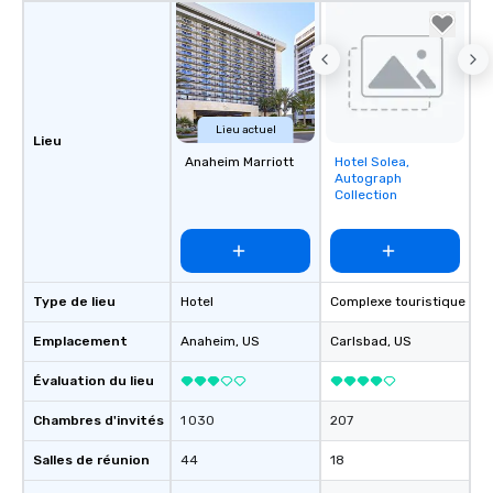
Lieu actuel
Lieu
Anaheim Marriott
Hotel Solea,
Removed from
Autograph
favorites
Collection
Type de lieu
Hotel
Complexe touristique
Emplacement
Anaheim
, US
Carlsbad
, US
Évaluation du lieu
Chambres d'invités
1 030
207
Salles de réunion
44
18