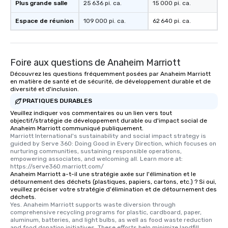
Plus grande salle
25 636 pi. ca.
15 000 pi. ca.
Espace de réunion
109 000 pi. ca.
62 640 pi. ca.
Foire aux questions de Anaheim Marriott
Découvrez les questions fréquemment posées par Anaheim Marriott
en matière de santé et de sécurité, de développement durable et de
diversité et d'inclusion.
PRATIQUES DURABLES
Veuillez indiquer vos commentaires ou un lien vers tout
objectif/stratégie de développement durable ou d'impact social de
Anaheim Marriott communiqué publiquement.
Marriott International's sustainability and social impact strategy is 
guided by Serve 360: Doing Good in Every Direction, which focuses on 
nurturing communities, sustaining responsible operations, 
empowering associates, and welcoming all. Learn more at: 
https://serve360.marriott.com/
Anaheim Marriott a-t-il une stratégie axée sur l'élimination et le
détournement des déchets (plastiques, papiers, cartons, etc.) ? Si oui,
veuillez préciser votre stratégie d'élimination et de détournement des
déchets.
Yes. Anaheim Marriott supports waste diversion through 
comprehensive recycling programs for plastic, cardboard, paper, 
aluminum, batteries, and light bulbs, as well as food waste reduction 
and food donation initiatives. These efforts help minimize landfill 