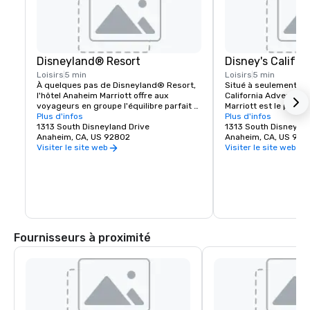
Disneyland® Resort
Disney's Califo
Loisirs
5 min
Loisirs
5 min
À quelques pas de Disneyland® Resort, 
Situé à seulement 1,5
l'hôtel Anaheim Marriott offre aux 
California Adventure®
voyageurs en groupe l'équilibre parfait 
Marriott est le point 
entre affaires et enchantement : des 
Plus d'infos
des expériences de gr
Plus d'infos
journées productives et des nuits 
1313 South Disneyland Drive
réunions fluides et m
1313 South Disneylan
inoubliables au cœur de la magie.
Anaheim, CA, US 92802
heures de bureau, le 
Anaheim, CA, US 928
minutes de marche de
Visiter le site web
Visiter le site web
attractions les plus
sud de la Californie.
Fournisseurs à proximité