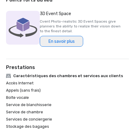
d'un hôtel ou d'un centre de villégiature de la région du Far 
West. 
3D Event Space
Cvent Photo-realistic 3D Event Spaces give
planners the ability to realize their vision down
to the finest detail.
En savoir plus
Prestations
Caractéristiques des chambres et services aux clients
Accès Internet
Appels (sans frais)
Boîte vocale
Service de blanchisserie
Service de chambre
Services de conciergerie
Stockage des bagages