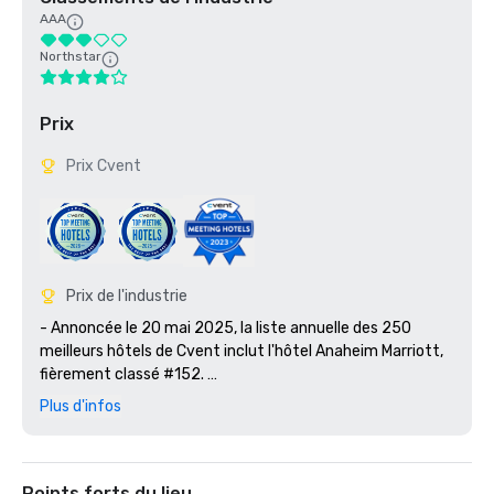
AAA
Northstar
Prix
Prix Cvent
Prix de l'industrie
- Annoncée le 20 mai 2025, la liste annuelle des 250 
meilleurs hôtels de Cvent inclut l'hôtel Anaheim Marriott, 
fièrement classé #152. 

- Anaheim Marriott est fier d'être classé parmi les 250 
Plus d'infos
meilleurs hôtels de réunion d'Amérique du Nord de Cvent 
en 2023.

- Lauréat du prix Northstar Stella 2023 : médaille de 
bronze dans la catégorie Meilleur espace événementiel 
Points forts du lieu