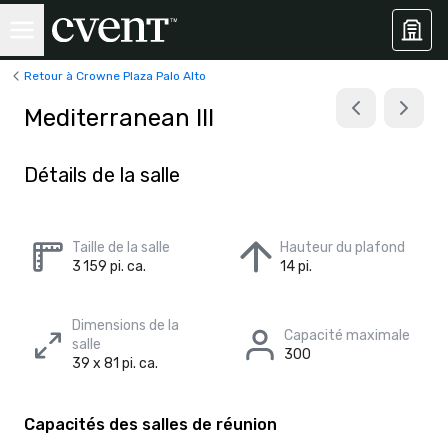
Retour à Crowne Plaza Palo Alto
Mediterranean III
Détails de la salle
Taille de la salle
Hauteur du plafond
3 159 pi. ca.
14 pi.
Dimensions de la
Capacité maximale
salle
300
39 x 81 pi. ca.
Capacités des salles de réunion