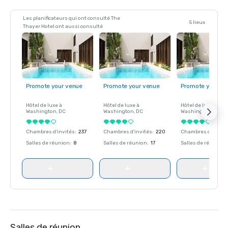
Les planificateurs qui ont consulté The
5 lieux
Thayer Hotel ont aussi consulté
Promote your venue
Promote your venue
Promote your ve
Hôtel de luxe à
Hôtel de luxe à
Hôtel de luxe à
Washington
, DC
Washington
, DC
Washington
, DC
Chambres d'invités
:
237
Chambres d'invités
:
220
Chambres d'invité
Salles de réunion
:
8
Salles de réunion
:
17
Salles de réunion
:
Salles de réunion