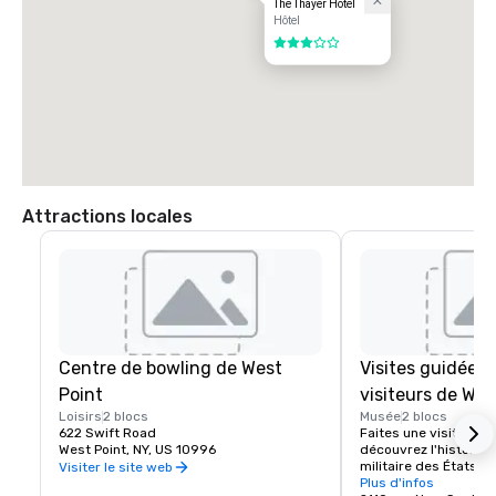
The Thayer Hotel
Hôtel
3 sur 5
Attractions locales
Centre de bowling de West
Visites guidées
Point
visiteurs de Wes
Loisirs
2 blocs
Musée
2 blocs
622 Swift Road
Faites une visite gui
West Point, NY, US 10996
découvrez l'histoire 
militaire des États-Un
Visiter le site web
Plus d'infos