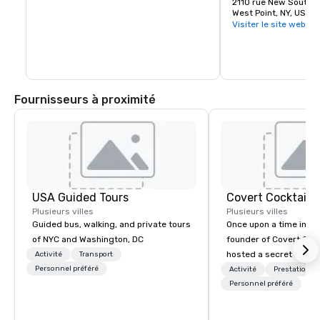
https://westpointto
2110 rue New South P
West Point, NY, US 1
Visiter le site web
Fournisseurs à proximité
USA Guided Tours
Covert Cocktail C
Plusieurs villes
Plusieurs villes
Guided bus, walking, and private tours
Once upon a time in 20
of NYC and Washington, DC
founder of Covert Cock
hosted a secret speak
Activité
Transport
Personnel préféré
intimate place for str
Activité
Prestations
in his home. The only w
Personnel préféré
about it was via word 
address was given, the