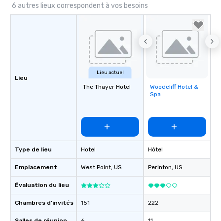
6 autres lieux correspondent à vos besoins
Lieu actuel
Lieu
The Thayer Hotel
Woodcliff Hotel &
Removed from
Spa
favorites
Type de lieu
Hotel
Hôtel
Emplacement
West Point
, US
Perinton
, US
Évaluation du lieu
Chambres d'invités
151
222
Salles de réunion
6
11