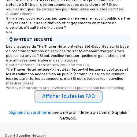
société mère sont-ils certifiés en tant qu'entreprise commerciale
détenue à 51 % par des personnes issues de la diversité ? Si oui,
veuillez indiquer les catégories pour lesquelles vous êtes certifiés :
Aucune réponse.
S'il y a lieu, pourriez-vous indiquer un lien vers le rapport public de The
Thayer Hotel sur ses initiatives et engagements en matière de
diversité, d'équité et d'inclusion ?
N/A
SANTÉ ET SÉCURITÉ
Les pratiques du The Thayer Hotel ont-elles été élaborées sur la base
de recommandations de services de santé émanant d'organismes
publics ou privés ? Si oui, veuillez indiquer quelles organisations ont
été utilisées pour élaborer ces pratiques.
Dept of Defense, State of New York and the CDC
The Thayer Hotel nettoie-t-il et désinfecte-t-il les zones publiques et
les installations accessibles au public (comme les salles de réunion,
les restaurants, les ascenseurs, etc.) Si oui, décrivez les nouvelles
mesures prises.
We have returned to pre-covid levels of public space housekeeping.
Afficher toutes les FAQ
Signalez un problème
avec ce profil de lieu au Cvent Supplier
Network.
Cvent Supplier Network