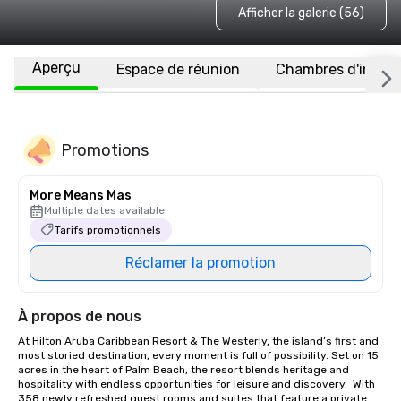
Afficher la galerie (56)
Aperçu
Espace de réunion
Chambres d'invité
Promotions
More Means Mas
Multiple dates available
Tarifs promotionnels
Réclamer la promotion
À propos de nous
At Hilton Aruba Caribbean Resort & The Westerly, the island’s first and 
most storied destination, every moment is full of possibility. Set on 15 
acres in the heart of Palm Beach, the resort blends heritage and 
hospitality with endless opportunities for leisure and discovery.  With 
358 newly refreshed guest rooms and suites that feature a private 