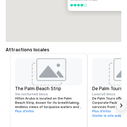
4 sur 5
Attractions locales
The Palm Beach Strip
De Palm Tours
Vie nocturne
0 blocs
Loisirs
0 blocs
Hilton Aruba is located on the Palm 
De Palm Tours offers d
Beach Strip, known for its breathtaking, 
Corporate Packages a
endless views of turquoise waters and 
services from transpo
exciting dining, shopping and 
Plus d'infos
event to private islan
Plus d'infos
entertainment options. Our neighborhood 
complete family or te
Visiter le site web
has a treat for every type of traveler. 
De Palm Island.
From fun souvenir huts to designer 