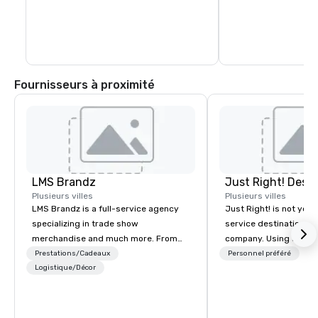
shops to great dining options, find it 
within walking distance or catch a short 
bus ride.
Fournisseurs à proximité
LMS Brandz
Plusieurs villes
Plusieurs villes
LMS Brandz is a full-service agency
Just Right! is not your 
specializing in trade show
service destination 
merchandise and much more. From
company. Using a spec
booth giveaways and branded apparel
boutique outlook and 
Prestations/Cadeaux
Personnel préféré
to executive gifting, displays,
Logistique/Décor
service, we provide tru
banners, signage, fulfillment,
based, “one-stop shop
logistics, shipping, along with e-
makes you feel as tho
commerce solutions we handle it all.
partner in every city. Our exceptional