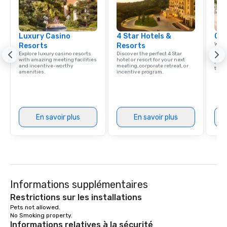
Luxury Casino
4 Star Hotels &
Car
Welc
Resorts
Resorts
resou
Explore luxury casino resorts
Discover the perfect 4 Star
corp
with amazing meeting facilities
hotel or resort for your next
retre
and incentive-worthy
meeting, corporate retreat, or
trave
amenities.
incentive program.
En savoir plus
En savoir plus
Informations supplémentaires
Restrictions sur les installations
Pets not allowed. 

No Smoking property.
Informations relatives à la sécurité