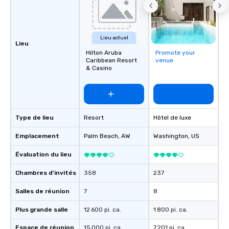
Lieu actuel
Lieu
Hilton Aruba
Promote your
Caribbean Resort
venue
& Casino
Type de lieu
Resort
Hôtel de luxe
Emplacement
Palm Beach
, AW
Washington
, US
Évaluation du lieu
Chambres d'invités
358
237
Salles de réunion
7
8
Plus grande salle
12 600 pi. ca.
1 800 pi. ca.
Espace de réunion
15 000 pi. ca.
7 201 pi. ca.