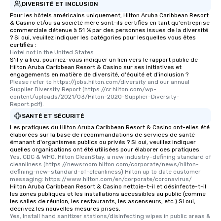
DIVERSITÉ ET INCLUSION
Pour les hôtels américains uniquement, Hilton Aruba Caribbean Resort
& Casino et/ou sa société mère sont-ils certifiés en tant qu'entreprise
commerciale détenue à 51 % par des personnes issues de la diversité
? Si oui, veuillez indiquer les catégories pour lesquelles vous êtes
certifiés :
Hotel not in the United States
S'il y a lieu, pourriez-vous indiquer un lien vers le rapport public de
Hilton Aruba Caribbean Resort & Casino sur ses initiatives et
engagements en matière de diversité, d'équité et d'inclusion ?
Please refer to https://jobs.hilton.com/diversity and our annual 
Supplier Diversity Report (https://cr.hilton.com/wp-
content/uploads/2021/03/Hilton-2020-Supplier-Diversity-
Report.pdf).
SANTÉ ET SÉCURITÉ
Les pratiques du Hilton Aruba Caribbean Resort & Casino ont-elles été
élaborées sur la base de recommandations de services de santé
émanant d'organismes publics ou privés ? Si oui, veuillez indiquer
quelles organisations ont été utilisées pour élaborer ces pratiques.
Yes, CDC & WHO. Hilton CleanStay, a new industry-defining standard of 
cleanliness (https://newsroom.hilton.com/corporate/news/hilton-
defining-new-standard-of-cleanliness) Hilton up to date customer 
messaging: https://www.hilton.com/en/corporate/coronavirus/
Hilton Aruba Caribbean Resort & Casino nettoie-t-il et désinfecte-t-il
les zones publiques et les installations accessibles au public (comme
les salles de réunion, les restaurants, les ascenseurs, etc.) Si oui,
décrivez les nouvelles mesures prises.
Yes, Install hand sanitizer stations/disinfecting wipes in public areas & 