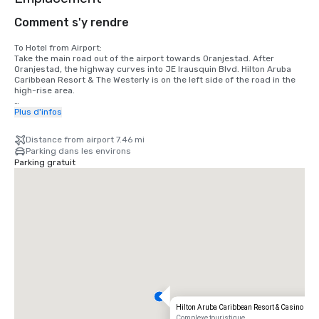
Comment s'y rendre
To Hotel from Airport: 

Take the main road out of the airport towards Oranjestad. After 
Oranjestad, the highway curves into JE Irausquin Blvd. Hilton Aruba 
Caribbean Resort & The Westerly is on the left side of the road in the 
high-rise area.

To Hotel from Downtown:

Plus d'infos
From Oranjestad head Northeast on Arnold M Schuttestraat toward 
Zoutmanstraat.

Distance from airport 7.46 mi
Turn left onto Wilhelminastraat.

Parking dans les environs
Continue onto Havenstraat.

Parking gratuit
Turn left onto Shellstraat.

Turn right onto Lloyd G. Smith Blvd.

At the roundabout, take the 2nd exit onto 1B/L.G. Smith Blvd/ Avenida 
Nelson Oduber/ Lloyd G. Smith Blvd.

Turn left onto Palm Beach Way/ Route 3.

Turn right onto J.E. Irausquin Blvd and the hotel will be on the right.
Hilton Aruba Caribbean Resort & Casino
Complexe touristique