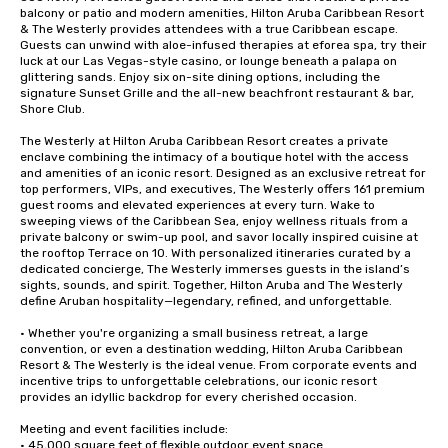
balcony or patio and modern amenities, Hilton Aruba Caribbean Resort 
& The Westerly provides attendees with a true Caribbean escape.  
Guests can unwind with aloe-infused therapies at eforea spa, try their 
luck at our Las Vegas-style casino, or lounge beneath a palapa on 
glittering sands. Enjoy six on-site dining options, including the 
signature Sunset Grille and the all-new beachfront restaurant & bar, 
Shore Club.

The Westerly at Hilton Aruba Caribbean Resort creates a private 
enclave combining the intimacy of a boutique hotel with the access 
and amenities of an iconic resort. Designed as an exclusive retreat for 
top performers, VIPs, and executives, The Westerly offers 161 premium 
guest rooms and elevated experiences at every turn. Wake to 
sweeping views of the Caribbean Sea, enjoy wellness rituals from a 
private balcony or swim-up pool, and savor locally inspired cuisine at 
the rooftop Terrace on 10. With personalized itineraries curated by a 
dedicated concierge, The Westerly immerses guests in the island’s 
sights, sounds, and spirit. Together, Hilton Aruba and The Westerly 
define Aruban hospitality—legendary, refined, and unforgettable.

• Whether you're organizing a small business retreat, a large 
convention, or even a destination wedding, Hilton Aruba Caribbean 
Resort & The Westerly is the ideal venue. From corporate events and 
incentive trips to unforgettable celebrations, our iconic resort 
provides an idyllic backdrop for every cherished occasion.

Meeting and event facilities include: 

• 45,000 square feet of flexible outdoor event space 
