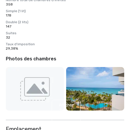
Nombre total de chambres d'invités
358
Simple (1 lit)
178
Double (2 lits)
147
Suites
32
Taux d'imposition
29,38%
Photos des chambres
Afficher
2
autres
Emplacement