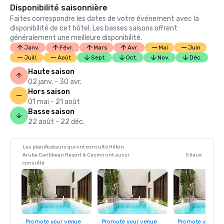
Disponibilité saisonnière
Faites correspondre les dates de votre événement avec la
disponibilité de cet hôtel. Les basses saisons offrent
généralement une meilleure disponibilité.
Janv.
Févr.
Mars
Avr.
Mai
Juin
Juill.
Août
Sept.
Oct.
Nov.
Déc.
Haute saison
02 janv. - 30 avr.
Hors saison
01 mai - 21 août
Basse saison
22 août - 22 déc.
Les planificateurs qui ont consulté Hilton
Aruba Caribbean Resort & Casino ont aussi
5 lieux
consulté
Promote your venue
Promote your venue
Promote your ve