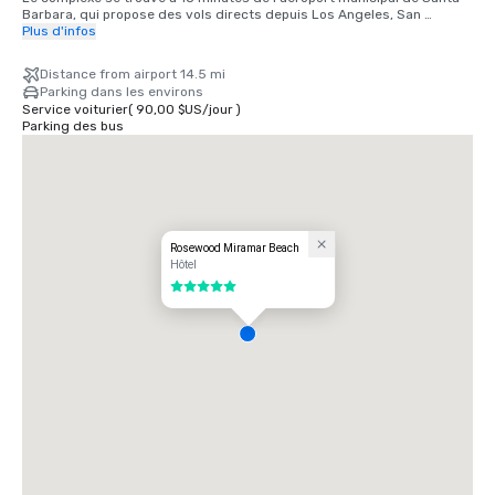
Barbara, qui propose des vols directs depuis Los Angeles, San 
Francisco, Dallas, Denver, Phoenix, Portland, Atlanta, Las Vegas, Salt 
Plus d'infos
Lake City et Seattle
Distance from airport 14.5 mi
Parking dans les environs
Service voiturier
(
90,00 $US
/
jour
)
Parking des bus
Rosewood Miramar Beach
Hôtel
5 sur 5