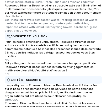
bottles (completed in 2021), Green House Gas Emission reduction
Rosewood Miramar Beach a-t-il une stratégie axée sur l'élimination et
le détournement des déchets (plastiques, papiers, cartons, etc.) ? Si
oui, veuillez préciser votre stratégie d'élimination et de détournement
des déchets.
Yes, Installed recycle compactor, Waste Tracking installed at waste 
center, Wet food waste composted, printers print both sides, 
Paperless offices with Icloud, Oil recycling.Towels, cardboard, glass, 
paper, plastic recycled.
DIVERSITÉ ET INCLUSION
Pour les hôtels américains uniquement, Rosewood Miramar Beach
et/ou sa société mère sont-ils certifiés en tant qu'entreprise
commerciale détenue à 51 % par des personnes issues de la diversité
? Si oui, veuillez indiquer les catégories pour lesquelles vous êtes
certifiés :
NA
S'il y a lieu, pourriez-vous indiquer un lien vers le rapport public de
Rosewood Miramar Beach sur ses initiatives et engagements en
matière de diversité, d'équité et d'inclusion ?
n/a
SANTÉ ET SÉCURITÉ
Les pratiques du Rosewood Miramar Beach ont-elles été élaborées
sur la base de recommandations de services de santé émanant
d'organismes publics ou privés ? Si oui, veuillez indiquer quelles
organisations ont été utilisées pour élaborer ces pratiques.
WHO, CDC
Rosewood Miramar Beach nettoie-t-il et désinfecte-t-il les zones
publiques et les installations accessibles au public (comme les salles