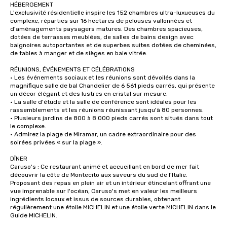
HÉBERGEMENT

L'exclusivité résidentielle inspire les 152 chambres ultra-luxueuses du 
complexe, réparties sur 16 hectares de pelouses vallonnées et 
d'aménagements paysagers matures. Des chambres spacieuses, 
dotées de terrasses meublées, de salles de bains design avec 
baignoires autoportantes et de superbes suites dotées de cheminées, 
de tables à manger et de sièges en baie vitrée.

RÉUNIONS, ÉVÉNEMENTS ET CÉLÉBRATIONS

· Les événements sociaux et les réunions sont dévoilés dans la 
magnifique salle de bal Chandelier de 6 561 pieds carrés, qui présente 
un décor élégant et des lustres en cristal sur mesure.

· La salle d'étude et la salle de conférence sont idéales pour les 
rassemblements et les réunions réunissant jusqu'à 80 personnes.

· Plusieurs jardins de 800 à 8 000 pieds carrés sont situés dans tout 
le complexe.

· Admirez la plage de Miramar, un cadre extraordinaire pour des 
soirées privées « sur la plage ».

DÎNER

Caruso's : Ce restaurant animé et accueillant en bord de mer fait 
découvrir la côte de Montecito aux saveurs du sud de l'Italie. 
Proposant des repas en plein air et un intérieur étincelant offrant une 
vue imprenable sur l'océan, Caruso's met en valeur les meilleurs 
ingrédients locaux et issus de sources durables, obtenant 
régulièrement une étoile MICHELIN et une étoile verte MICHELIN dans le 
Guide MICHELIN. 
