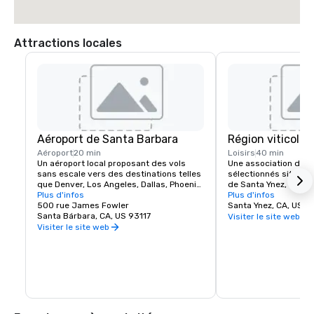
Attractions locales
Aéroport de Santa Barbara
Région viticole
Aéroport
20 min
Loisirs
40 min
Un aéroport local proposant des vols 
Une association de vi
sans escale vers des destinations telles 
sélectionnés situés a
que Denver, Los Angeles, Dallas, Phoenix, 
de Santa Ynez, en Cali
Portland, Las Vegas et plus encore.
Plus d'infos
vous diriger vers les 
Plus d'infos
500 rue James Fowler
dégustation individue
Santa Ynez, CA, US 
Santa Bárbara, CA, US 93117
pourrez acheter tous 
Visiter le site web
dégustation de vins d
Visiter le site web
Santa Ynez offre une 
exceptionnelle de dég
de vins haut de gam
(mais sans s'y limiter
Sauvignon Blanc, le Vi
Sauvignon, le Pinot Noi
Merlot (santaynezwin