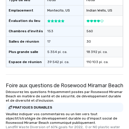
Type de lieu
Hotel
Hôtel
Emplacement
Montecito
, US
Indian Wells
, US
Évaluation du lieu
Chambres d'invités
153
560
Salles de réunion
17
30
Plus grande salle
5 354 pi. ca.
18 392 pi. ca.
Espace de réunion
39 542 pi. ca.
110 103 pi. ca.
Foire aux questions de Rosewood Miramar Beach
Découvrez les questions fréquemment posées par Rosewood Miramar
Beach en matière de santé et de sécurité, de développement durable
et de diversité et d'inclusion.
PRATIQUES DURABLES
Veuillez indiquer vos commentaires ou un lien vers tout
objectif/stratégie de développement durable ou d'impact social de
Rosewood Miramar Beach communiqué publiquement.
Landfill Waste Diversion of 60% goals for 2022,  0 or NO plastic water 