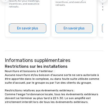
resorts for your meetings,
hotel
incentives, and executive
incentives, and executive
villa
design o light design o audio visual &
retreats.
retreats.
ever
sound o content strat
ease
theater production o production
design & management o contrac
negotiations o registration
En savoir plus
En savoir plus
management o team bui
trade show design and
international travel pl
Informations supplémentaires
Restrictions sur les installations
Nourriture et boissons à l'extérieur :

Aucune nourriture et/ou boisson d'aucune sorte ne sera autorisée à 
être apportée dans le complexe, ou dans toute suite utilisée comme 
suite d'accueil, par le groupe ou par l'un des clients du groupe.

Restrictions relatives aux événements extérieurs : 

Comme l'exige l'ordonnance locale, tous les événements extérieurs 
doivent se terminer au plus tard à 22 h 30. Le son amplifié est 
strictement interdit lors de tous les événements extérieurs.
