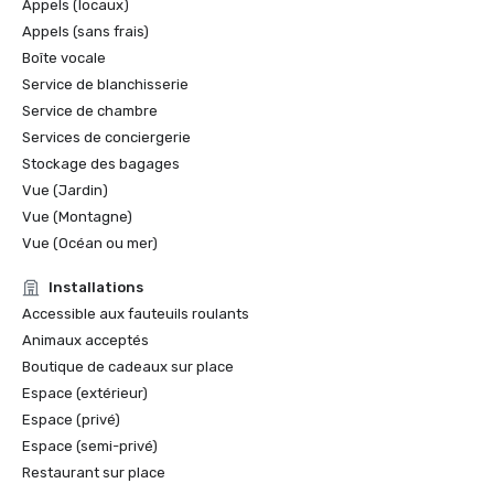
Appels (locaux)
Appels (sans frais)
2021 :

Boîte vocale
Service de blanchisserie
Wine Spectator's 2021 Restaurant Awards — Caruso's a 
reçu le « Best of Award of Excellence »

Service de chambre
Services de conciergerie
T+L 500 2021 de Travel + Leisure — Reconnu comme l'un 
Stockage des bagages
des 500 meilleurs établissements au monde

Vue (Jardin)
Vue (Montagne)
Classement par étoiles du Forbes Travel Guide 2021 — 
Vue (Océan ou mer)
Sense, A Rosewood Spa at Rosewood Miramar Beach a 
reçu une note de cinq étoiles pour la deuxième année 
Installations
consécutive

Accessible aux fauteuils roulants
Animaux acceptés
Classement des meilleurs hôtels 2021 du U.S. News & 
World Report — A reçu la médaille d'or en plus d'être 
Boutique de cadeaux sur place
nommé « Meilleur hôtel de Santa Barbara » et neuvième 
Espace (extérieur)
dans la catégorie des « Meilleurs hôtels de Californie »

Espace (privé)
Espace (semi-privé)
2020 :

Restaurant sur place