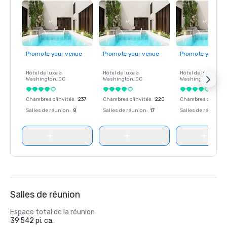
Travel + Leisure 2020 World's Best Awards — Nommé l'un 
des 15 meilleurs hôtels de villégiature de Californie et l'un 
des 25 meilleurs hôtels gagnants pour les « complexes 
hôteliers américains parfaits pour les familles »

Prix du meilleur hôtel de Santa Barbara pour le California 
Promote your venue
Promote your venue
Promote your ve
Wedding Day 2020

Hôtel de luxe à
Hôtel de luxe à
Hôtel de luxe à
Washington
, DC
Washington
, DC
Washington
, DC
Wine Spectator's 2020 Restaurant Awards — Caruso's a 
reçu le « Best of Award of Excellence »

Chambres d'invités
:
237
Chambres d'invités
:
220
Chambres d'invité
Salles de réunion
:
8
Salles de réunion
:
17
Salles de réunion
:
Forbes Travel G
Salles de réunion
Espace total de la réunion
39 542 pi. ca.