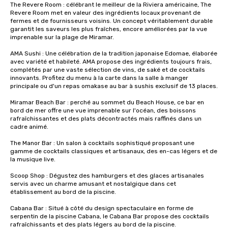
The Revere Room : célébrant le meilleur de la Riviera américaine, The 
Revere Room met en valeur des ingrédients locaux provenant de 
fermes et de fournisseurs voisins. Un concept véritablement durable 
garantit les saveurs les plus fraîches, encore améliorées par la vue 
imprenable sur la plage de Miramar.

AMA Sushi : Une célébration de la tradition japonaise Edomae, élaborée 
avec variété et habileté. AMA propose des ingrédients toujours frais, 
complétés par une vaste sélection de vins, de saké et de cocktails 
innovants. Profitez du menu à la carte dans la salle à manger 
principale ou d'un repas omakase au bar à sushis exclusif de 13 places.

Miramar Beach Bar : perché au sommet du Beach House, ce bar en 
bord de mer offre une vue imprenable sur l'océan, des boissons 
rafraîchissantes et des plats décontractés mais raffinés dans un 
cadre animé.

The Manor Bar : Un salon à cocktails sophistiqué proposant une 
gamme de cocktails classiques et artisanaux, des en-cas légers et de 
la musique live.

Scoop Shop : Dégustez des hamburgers et des glaces artisanales 
servis avec un charme amusant et nostalgique dans cet 
établissement au bord de la piscine.

Cabana Bar : Situé à côté du design spectaculaire en forme de 
serpentin de la piscine Cabana, le Cabana Bar propose des cocktails 
rafraîchissants et des plats légers au bord de la piscine.
