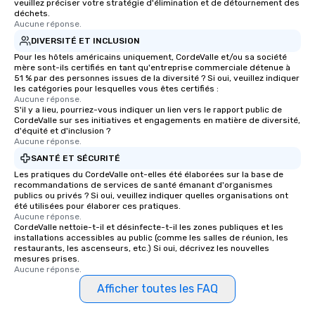
veuillez préciser votre stratégie d'élimination et de détournement des
déchets.
Aucune réponse.
DIVERSITÉ ET INCLUSION
Pour les hôtels américains uniquement, CordeValle et/ou sa société
mère sont-ils certifiés en tant qu'entreprise commerciale détenue à
51 % par des personnes issues de la diversité ? Si oui, veuillez indiquer
les catégories pour lesquelles vous êtes certifiés :
Aucune réponse.
S'il y a lieu, pourriez-vous indiquer un lien vers le rapport public de
CordeValle sur ses initiatives et engagements en matière de diversité,
d'équité et d'inclusion ?
Aucune réponse.
SANTÉ ET SÉCURITÉ
Les pratiques du CordeValle ont-elles été élaborées sur la base de
recommandations de services de santé émanant d'organismes
publics ou privés ? Si oui, veuillez indiquer quelles organisations ont
été utilisées pour élaborer ces pratiques.
Aucune réponse.
CordeValle nettoie-t-il et désinfecte-t-il les zones publiques et les
installations accessibles au public (comme les salles de réunion, les
restaurants, les ascenseurs, etc.) Si oui, décrivez les nouvelles
mesures prises.
Aucune réponse.
Afficher toutes les FAQ