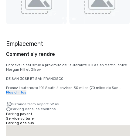
Afficher
4
autres
Emplacement
Comment s'y rendre
CordeValle est situé à proximité de l'autoroute 101 à San Martin, entre 
Morgan Hill et Gilroy.

DE SAN JOSE ET SAN FRANCISCO

Prenez l'autoroute 101 South à environ 30 miles (70 miles de San 
Francisco) jusqu'à la sortie San Martin Avenue. Prenez la sortie San 
Plus d'infos
Martin Avenue, allez vers l'ouest (à droite) jusqu'au premier feu 
(Monterey Road). Tournez à gauche au feu sur Monterey Road. Tournez 
Distance from airport 32 mi
à droite au feu suivant sur Highland Avenue. Suivez Highland à travers 
Parking dans les environs
Santa Teresa (panneau d'arrêt) en passant par notre porte de garde 
Parking payant
pour rejoindre CordeValle.

Service voiturier
Parking des bus
DEPUIS LA PÉNINSULE DE MONTEREY

Prenez la Highway 101 North sur environ 72 miles jusqu'à la sortie de 