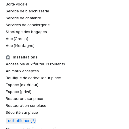
Grande Baie

Boîte vocale
Service de blanchisserie
Golfweek Magazine — mai 2021

Service de chambre
#7 Les 100 meilleurs parcours auxquels vous pouvez jouer 
en Californie et #69 aux États-Unis

Services de conciergerie
Stockage des bagages
Forbes — février 2020

Vue (Jardin)
Récompense 4 étoiles pour le complexe

Vue (Montagne)
Forbes — 2019

Installations
Récompense 4 étoiles pour le complexe

Accessible aux fauteuils roulants
Animaux acceptés
Prix des lecteurs de Condé Nast Traveler 2019

Boutique de cadeaux sur place
« Les meilleurs complexes hôteliers du nord de la 
Espace (extérieur)
Californie » - #9

Espace (privé)
Restaurant sur place
Restauration sur place
Sécurité sur place
Tout afficher (7)