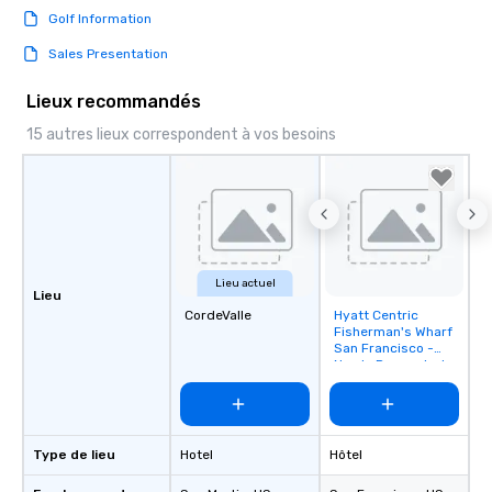
Golf Information
Sales Presentation
Lieux recommandés
15 autres lieux correspondent à vos besoins
Lieu actuel
Lieu
CordeValle
Hyatt Centric
Removed from
Fisherman's Wharf
favorites
San Francisco -
Newly Renovated
Type de lieu
Hotel
Hôtel