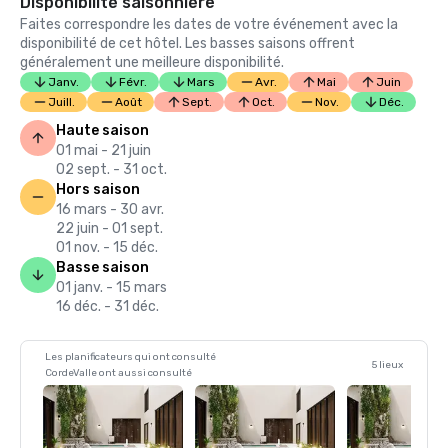
Disponibilité saisonnière
Faites correspondre les dates de votre événement avec la
disponibilité de cet hôtel. Les basses saisons offrent
généralement une meilleure disponibilité.
Janv.
Févr.
Mars
Avr.
Mai
Juin
Juill.
Août
Sept.
Oct.
Nov.
Déc.
Haute saison
01 mai - 21 juin
02 sept. - 31 oct.
Hors saison
16 mars - 30 avr.
22 juin - 01 sept.
01 nov. - 15 déc.
Basse saison
01 janv. - 15 mars
16 déc. - 31 déc.
Les planificateurs qui ont consulté
5 lieux
CordeValle ont aussi consulté