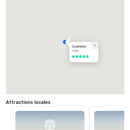
l'avenue San Martin. Tournez à gauche sur l'avenue San Martin (ouest) 
jusqu'à votre premier feu (Monterey Road). Tournez à gauche au feu 
sur Monterey Road. Tournez à droite au feu suivant sur Highland 
Avenue. Suivez Highland à travers Santa Teresa (panneau d'arrêt) en 
passant par notre porte de garde pour rejoindre CordeValle.
CordeValle
Hôtel
5 sur 5
Attractions locales