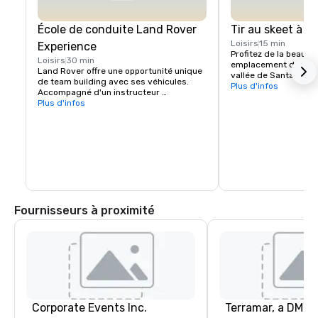
École de conduite Land Rover
Tir au skeet à C
Loisirs
15 min
Experience
Profitez de la beauté 
Loisirs
30 min
emplacement dans les 
Land Rover offre une opportunité unique 
vallée de Santa Clara
de team building avec ses véhicules. 
Experience Package, 
Plus d'infos
Accompagné d'un instructeur 
Package est parfait p
professionnel, votre groupe apprendra à 
Plus d'infos
essaient Sporting Cla
naviguer correctement dans les 
fois, ou pour les gro
montées et les descentes abruptes, à 
niveaux d'expérience 
choisir la bonne ligne en cas d'inclinaison 
effectuera une rotati
latérale et à garder le contrôle du 
dans les mêmes statio
véhicule dans des conditions tout-
compétition, les inst
terrain difficiles. 

les groupes dans les
enregistreront les po
Plusieurs défis sont proposés ainsi que 
des leçons. Veuillez vous renseigner pour 
Fournisseurs à proximité
plus d'informations.
Corporate Events Inc.