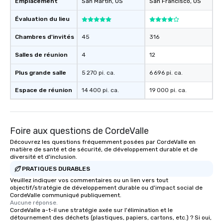
Emplacement
San Martin
, US
San Francisco
, US
Évaluation du lieu
Chambres d'invités
45
316
Salles de réunion
4
12
Plus grande salle
5 270 pi. ca.
6 696 pi. ca.
Espace de réunion
14 400 pi. ca.
19 000 pi. ca.
Foire aux questions de CordeValle
Découvrez les questions fréquemment posées par CordeValle en
matière de santé et de sécurité, de développement durable et de
diversité et d'inclusion.
PRATIQUES DURABLES
Veuillez indiquer vos commentaires ou un lien vers tout
objectif/stratégie de développement durable ou d'impact social de
CordeValle communiqué publiquement.
Aucune réponse.
CordeValle a-t-il une stratégie axée sur l'élimination et le
détournement des déchets (plastiques, papiers, cartons, etc.) ? Si oui,