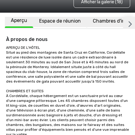
Afficher la galerie (18)
Aperçu
Espace de réunion
Chambres d'invité
À propos de nous
APERÇU DE L'HÔTEL

Situé au pied des montagnes de Santa Cruz en Californie, CordeValle 
est une résidence de luxe isolée dans un cadre extraordinaire à 
seulement 30 minutes au sud de San Jose et à 45 minutes au nord de 
la péninsule de Monterey. Idéalement située juste à côté du hall 
spacieux du club-house, la zone de réunion comprend trois salles de 
conférence, une salle polyvalente et une salle de bal pouvant accueillir 
des événements de gala pouvant accueillir jusqu'à 150 invités.

CHAMBRES ET SUITES

À CordeValle, chaque hébergement est un sanctuaire privé au cœur 
d'une campagne pittoresque. Les 45 chambres disposent toutes d'un 
lit king-size, de couettes en duvet d'oie, d'œuvres d'art originales, 
d'une télévision à écran plat, d'une cheminée, d'une salle de bains 
surdimensionnée avec baignoire à jets et douche, d'un dressing et 
d'un mini-bar avec évier. Les clients peuvent choisir parmi des 
chambres, des bungalows, des maisons sur le fairway et des suites 
villas pour profiter d'équipements bien pensés et d'une vue imprenable 
sur la vallée.
