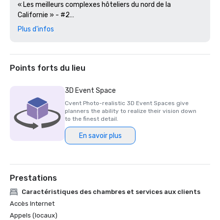
« Les meilleurs complexes hôteliers du nord de la 
Californie » - #2

Plus d'infos
Revue Golfweek — 2023

#57 Les 200 meilleurs parcours de villégiature aux États-
Unis

Points forts du lieu
Journal des affaires de la Silicon Valley — 2023

#1 sur les parcours de golf de la région de la Grande Baie

3D Event Space
Cvent Photo-realistic 3D Event Spaces give
Magazine de voyage de luxe -2023

planners the ability to realize their vision down
Les hôtels les plus romantiques du monde

to the finest detail.
En savoir plus
Prix du restaurant Wine Spectator — 2022

Prix d'excellence Best of — One Iron Bar

Prix des restaurants Wine Spectator — 2021

Prestations
Prix d'excellence Best of

Caractéristiques des chambres et services aux clients
Silicon Business Journal — 2021

Accès Internet
#1 Les parcours de golf les plus difficiles de la région de la 
Appels (locaux)