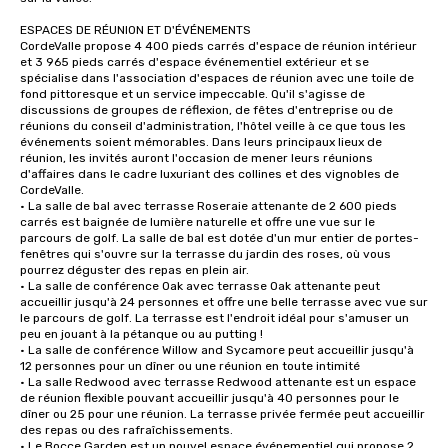
ESPACES DE RÉUNION ET D'ÉVÉNEMENTS

CordeValle propose 4 400 pieds carrés d'espace de réunion intérieur 
et 3 965 pieds carrés d'espace événementiel extérieur et se 
spécialise dans l'association d'espaces de réunion avec une toile de 
fond pittoresque et un service impeccable. Qu'il s'agisse de 
discussions de groupes de réflexion, de fêtes d'entreprise ou de 
réunions du conseil d'administration, l'hôtel veille à ce que tous les 
événements soient mémorables. Dans leurs principaux lieux de 
réunion, les invités auront l'occasion de mener leurs réunions 
d'affaires dans le cadre luxuriant des collines et des vignobles de 
CordeValle.

• La salle de bal avec terrasse Roseraie attenante de 2 600 pieds 
carrés est baignée de lumière naturelle et offre une vue sur le 
parcours de golf. La salle de bal est dotée d'un mur entier de portes-
fenêtres qui s'ouvre sur la terrasse du jardin des roses, où vous 
pourrez déguster des repas en plein air.

• La salle de conférence Oak avec terrasse Oak attenante peut 
accueillir jusqu'à 24 personnes et offre une belle terrasse avec vue sur 
le parcours de golf. La terrasse est l'endroit idéal pour s'amuser un 
peu en jouant à la pétanque ou au putting !

• La salle de conférence Willow and Sycamore peut accueillir jusqu'à 
12 personnes pour un dîner ou une réunion en toute intimité

• La salle Redwood avec terrasse Redwood attenante est un espace 
de réunion flexible pouvant accueillir jusqu'à 40 personnes pour le 
dîner ou 25 pour une réunion. La terrasse privée fermée peut accueillir 
des repas ou des rafraîchissements.

• Le Bocce Garden est un nouvel espace événementiel qui propose 2 