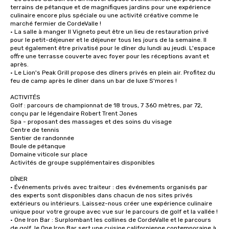
terrains de pétanque et de magnifiques jardins pour une expérience 
culinaire encore plus spéciale ou une activité créative comme le 
marché fermier de CordeValle !

• La salle à manger Il Vigneto peut être un lieu de restauration privé 
pour le petit-déjeuner et le déjeuner tous les jours de la semaine. Il 
peut également être privatisé pour le dîner du lundi au jeudi. L'espace 
offre une terrasse couverte avec foyer pour les réceptions avant et 
après.

• Le Lion's Peak Grill propose des dîners privés en plein air. Profitez du 
feu de camp après le dîner dans un bar de luxe S'mores !

ACTIVITÉS

Golf : parcours de championnat de 18 trous, 7 360 mètres, par 72, 
conçu par le légendaire Robert Trent Jones

Spa - proposant des massages et des soins du visage

Centre de tennis

Sentier de randonnée

Boule de pétanque

Domaine viticole sur place

Activités de groupe supplémentaires disponibles

DÎNER

• Événements privés avec traiteur : des événements organisés par 
des experts sont disponibles dans chacun de nos sites privés 
extérieurs ou intérieurs. Laissez-nous créer une expérience culinaire 
unique pour votre groupe avec vue sur le parcours de golf et la vallée !

• One Iron Bar : Surplombant les collines de CordeValle et le parcours 
de golf, le One Iron Bar sert une cuisine californienne contemporaine à 