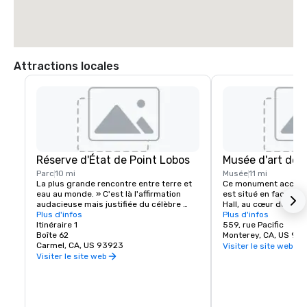
Prenez la sortie 4B pour rejoindre l'autoroute 101 South en direction de 
Los Angeles.

Prenez la sortie sur la Highway 156 West.

Continuez sur la Highway 1 South.

Continuez sur Carmel Valley Road et tournez à gauche.

Suivez Carmel Valley Road sur 10 km, puis tournez à droite sur 
Attractions locales
Robinson Canyon Road.

Tournez à droite à l'embranchement de la route.

Carmel Valley Ranch sera la deuxième allée sur la gauche.
Réserve d'État de Point Lobos
Musée d'art de 
Parc
10 mi
Musée
11 mi
La plus grande rencontre entre terre et 
Ce monument accueill
eau au monde. » C'est là l'affirmation 
est situé en face de l
audacieuse mais justifiée du célèbre 
Hall, au cœur du vieux
paysagiste Francis McComas pour Point 
Plus d'infos
musée comprend huit 
Plus d'infos
Lobos. Tous ceux qui viennent ici 
Itinéraire 1
consacrées à des exp
559, rue Pacific
s'accordent à dire que la beauté de ce 
Boîte 62
peinture, de photograp
Monterey, CA, US 93
promontoire arboré est inégalée.
Carmel, CA, US 93923
contemporain américa
Visiter le site web
la Californie. Une bib
Visiter le site web
référence artistique 
tranquille pour lire et
recherches chaque fo
est ouvert. Une bout