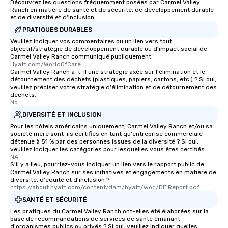
Découvrez les questions fréquemment posées par Carmel Valley
Ranch en matière de santé et de sécurité, de développement durable
et de diversité et d'inclusion.
PRATIQUES DURABLES
Veuillez indiquer vos commentaires ou un lien vers tout
objectif/stratégie de développement durable ou d'impact social de
Carmel Valley Ranch communiqué publiquement.
Hyatt.com/WorldOfCare
Carmel Valley Ranch a-t-il une stratégie axée sur l'élimination et le
détournement des déchets (plastiques, papiers, cartons, etc.) ? Si oui,
veuillez préciser votre stratégie d'élimination et de détournement des
déchets.
No
DIVERSITÉ ET INCLUSION
Pour les hôtels américains uniquement, Carmel Valley Ranch et/ou sa
société mère sont-ils certifiés en tant qu'entreprise commerciale
détenue à 51 % par des personnes issues de la diversité ? Si oui,
veuillez indiquer les catégories pour lesquelles vous êtes certifiés :
NA
S'il y a lieu, pourriez-vous indiquer un lien vers le rapport public de
Carmel Valley Ranch sur ses initiatives et engagements en matière de
diversité, d'équité et d'inclusion ?
https://about.hyatt.com/content/dam/hyatt/woc/DEIReport.pdf
SANTÉ ET SÉCURITÉ
Les pratiques du Carmel Valley Ranch ont-elles été élaborées sur la
base de recommandations de services de santé émanant
d'organismes publics ou privés ? Si oui, veuillez indiquer quelles