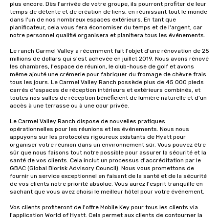
plus encore. Dès l'arrivée de votre groupe, ils pourront profiter de leur 
temps de détente et de création de liens, en réunissant tout le monde 
dans l'un de nos nombreux espaces extérieurs. En tant que 
planificateur, cela vous fera économiser du temps et de l'argent, car 
notre personnel qualifié organisera et planifiera tous les événements.

Le ranch Carmel Valley a récemment fait l'objet d'une rénovation de 25 
millions de dollars qui s'est achevée en juillet 2019. Nous avons rénové 
les chambres, l'espace de réunion, le club-house de golf et avons 
même ajouté une crémerie pour fabriquer du fromage de chèvre frais 
tous les jours. Le Carmel Valley Ranch possède plus de 45 000 pieds 
carrés d'espaces de réception intérieurs et extérieurs combinés, et 
toutes nos salles de réception bénéficient de lumière naturelle et d'un 
accès à une terrasse ou à une cour privée.

Le Carmel Valley Ranch dispose de nouvelles pratiques 
opérationnelles pour les réunions et les événements. Nous nous 
appuyons sur les protocoles rigoureux existants de Hyatt pour 
organiser votre réunion dans un environnement sûr. Vous pouvez être 
sûr que nous faisons tout notre possible pour assurer la sécurité et la 
santé de vos clients. Cela inclut un processus d'accréditation par le 
GBAC (Global Biorisk Advisory Council). Nous vous promettons de 
fournir un service exceptionnel en faisant de la santé et de la sécurité 
de vos clients notre priorité absolue. Vous aurez l'esprit tranquille en 
sachant que vous avez choisi le meilleur hôtel pour votre événement.

Vos clients profiteront de l'offre Mobile Key pour tous les clients via 
l'application World of Hyatt. Cela permet aux clients de contourner la 