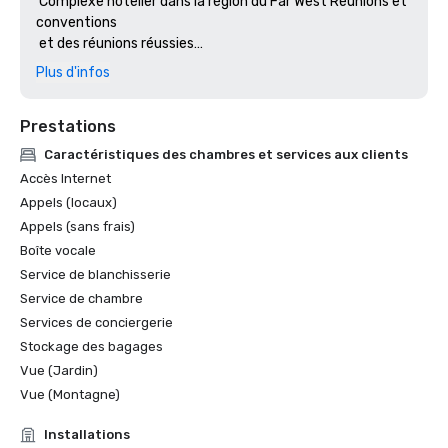
 Complexe hôtelier dans la région du Far West Réunions et 
conventions 

 et des réunions réussies

• Lauréat du Stella Award 2018, médaille d'argent, meilleur 

Plus d'infos
 Hôtel/centre de villégiature dans la région du Far West 
Réunions et 

Prestations
Caractéristiques des chambres et services aux clients
Accès Internet
Appels (locaux)
Appels (sans frais)
Boîte vocale
Service de blanchisserie
Service de chambre
Services de conciergerie
Stockage des bagages
Vue (Jardin)
Vue (Montagne)
Installations