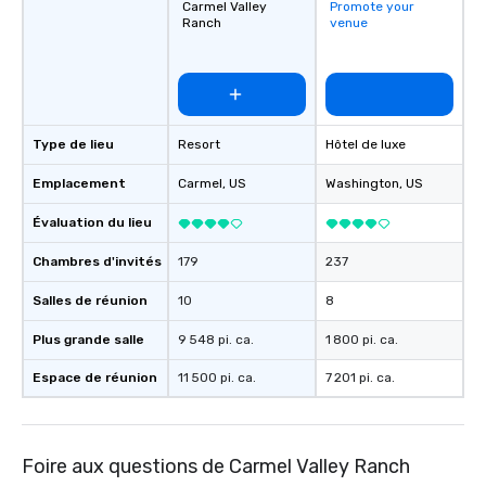
Carmel Valley
Promote your
Ranch
venue
Type de lieu
Resort
Hôtel de luxe
Emplacement
Carmel
, US
Washington
, US
Évaluation du lieu
Chambres d'invités
179
237
Salles de réunion
10
8
Plus grande salle
9 548 pi. ca.
1 800 pi. ca.
Espace de réunion
11 500 pi. ca.
7 201 pi. ca.
Foire aux questions de Carmel Valley Ranch