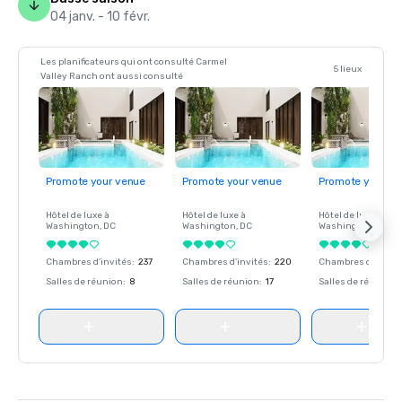
04 janv. - 10 févr.
Les planificateurs qui ont consulté Carmel
5 lieux
Valley Ranch ont aussi consulté
Promote your venue
Promote your venue
Promote your ve
Hôtel de luxe à
Hôtel de luxe à
Hôtel de luxe à
Washington
, DC
Washington
, DC
Washington
, DC
Chambres d'invités
:
237
Chambres d'invités
:
220
Chambres d'invité
Salles de réunion
:
8
Salles de réunion
:
17
Salles de réunion
: