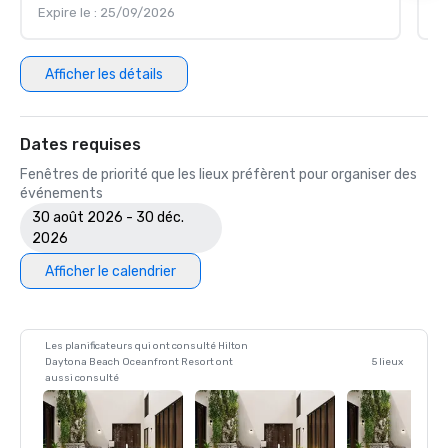
Expire le : 25/09/2026
Ex
Afficher les détails
Dates requises
Fenêtres de priorité que les lieux préfèrent pour organiser des
événements
30 août 2026 - 30 déc.
2026
Afficher le calendrier
Les planificateurs qui ont consulté Hilton
Daytona Beach Oceanfront Resort ont
5 lieux
aussi consulté