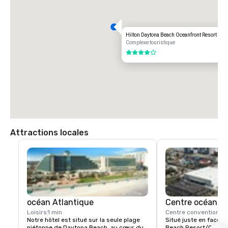
Hilton Daytona Beach Oceanfront Resort
Complexe touristique
4 sur 5
Attractions locales
océan Atlantique
Centre océaniq
Loisirs
1 min
Centre convention
1 b
Notre hôtel est situé sur la seule plage 
Situé juste en face d
piétonne de Daytona Beach, au cœur du 
Beach Resort/Ocean W