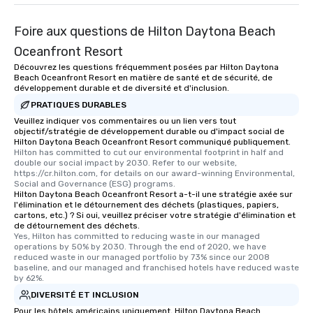
Foire aux questions de Hilton Daytona Beach
Oceanfront Resort
Découvrez les questions fréquemment posées par Hilton Daytona
Beach Oceanfront Resort en matière de santé et de sécurité, de
développement durable et de diversité et d'inclusion.
PRATIQUES DURABLES
Veuillez indiquer vos commentaires ou un lien vers tout
objectif/stratégie de développement durable ou d'impact social de
Hilton Daytona Beach Oceanfront Resort communiqué publiquement.
Hilton has committed to cut our environmental footprint in half and 
double our social impact by 2030. Refer to our website, 
https://cr.hilton.com, for details on our award-winning Environmental, 
Social and Governance (ESG) programs.
Hilton Daytona Beach Oceanfront Resort a-t-il une stratégie axée sur
l'élimination et le détournement des déchets (plastiques, papiers,
cartons, etc.) ? Si oui, veuillez préciser votre stratégie d'élimination et
de détournement des déchets.
Yes, Hilton has committed to reducing waste in our managed 
operations by 50% by 2030. Through the end of 2020, we have 
reduced waste in our managed portfolio by 73% since our 2008 
baseline, and our managed and franchised hotels have reduced waste 
by 62%.
DIVERSITÉ ET INCLUSION
Pour les hôtels américains uniquement, Hilton Daytona Beach