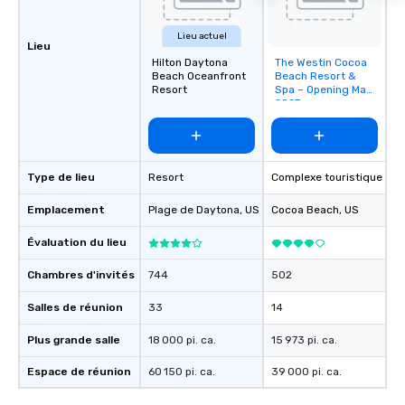
Lieu actuel
Lieu
Hilton Daytona
The Westin Cocoa
Removed from
Beach Oceanfront
Beach Resort &
favorites
Resort
Spa – Opening May
2027
Type de lieu
Resort
Complexe touristique
Emplacement
Plage de Daytona
, US
Cocoa Beach
, US
Évaluation du lieu
Chambres d'invités
744
502
Salles de réunion
33
14
Plus grande salle
18 000 pi. ca.
15 973 pi. ca.
Espace de réunion
60 150 pi. ca.
39 000 pi. ca.