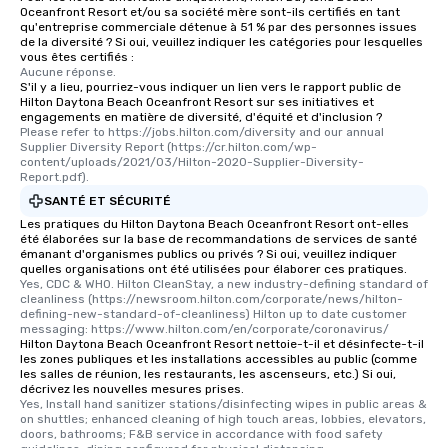
Oceanfront Resort et/ou sa société mère sont-ils certifiés en tant
qu'entreprise commerciale détenue à 51 % par des personnes issues
de la diversité ? Si oui, veuillez indiquer les catégories pour lesquelles
vous êtes certifiés :
Aucune réponse.
S'il y a lieu, pourriez-vous indiquer un lien vers le rapport public de
Hilton Daytona Beach Oceanfront Resort sur ses initiatives et
engagements en matière de diversité, d'équité et d'inclusion ?
Please refer to https://jobs.hilton.com/diversity and our annual 
Supplier Diversity Report (https://cr.hilton.com/wp-
content/uploads/2021/03/Hilton-2020-Supplier-Diversity-
Report.pdf).
SANTÉ ET SÉCURITÉ
Les pratiques du Hilton Daytona Beach Oceanfront Resort ont-elles
été élaborées sur la base de recommandations de services de santé
émanant d'organismes publics ou privés ? Si oui, veuillez indiquer
quelles organisations ont été utilisées pour élaborer ces pratiques.
Yes, CDC & WHO. Hilton CleanStay, a new industry-defining standard of 
cleanliness (https://newsroom.hilton.com/corporate/news/hilton-
defining-new-standard-of-cleanliness) Hilton up to date customer 
messaging: https://www.hilton.com/en/corporate/coronavirus/
Hilton Daytona Beach Oceanfront Resort nettoie-t-il et désinfecte-t-il
les zones publiques et les installations accessibles au public (comme
les salles de réunion, les restaurants, les ascenseurs, etc.) Si oui,
décrivez les nouvelles mesures prises.
Yes, Install hand sanitizer stations/disinfecting wipes in public areas & 
on shuttles; enhanced cleaning of high touch areas, lobbies, elevators, 
doors, bathrooms; F&B service in accordance with food safety 