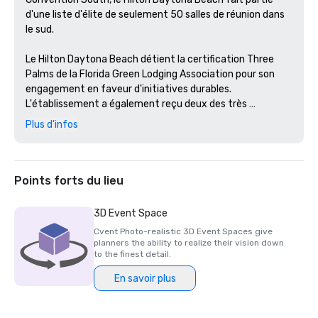
d'une liste d'élite de seulement 50 salles de réunion dans 
le sud.

Le Hilton Daytona Beach détient la certification Three 
Palms de la Florida Green Lodging Association pour son 
engagement en faveur d'initiatives durables. 
L'établissement a également reçu deux des très 
convoités prix TripAdvisor Travellers' Choice® 2021 pour 
Plus d'infos
l'excellence globale de l'établissement et pour notre 
restaurant de fruits de mer et de côtes de bœuf, Doc 
Bales' Grill. 
Points forts du lieu
3D Event Space
Cvent Photo-realistic 3D Event Spaces give
planners the ability to realize their vision down
to the finest detail.
En savoir plus