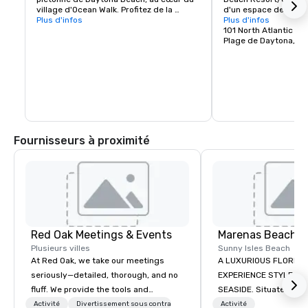
village d'Ocean Walk. Profitez de la 
d'un espace de réuni
magnifique vue sur l'océan Atlantique.
Plus d'infos
pieds carrés.
Plus d'infos
101 North Atlantic A
Plage de Daytona, FL
Fournisseurs à proximité
Red Oak Meetings & Events
Marenas Beach R
Plusieurs villes
Sunny Isles Beach
At Red Oak, we take our meetings
A LUXURIOUS FLORIDA
seriously—detailed, thorough, and no
EXPERIENCE STYLE AN
fluff. We provide the tools and
SEASIDE. Situated midway between
expertise needed to ensure your
Miami and Fort Lauder
Activité
Divertissement sous contrat
Activité