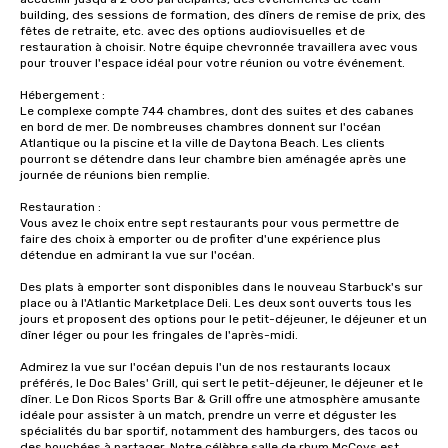
building, des sessions de formation, des dîners de remise de prix, des 
fêtes de retraite, etc. avec des options audiovisuelles et de 
restauration à choisir. Notre équipe chevronnée travaillera avec vous 
pour trouver l'espace idéal pour votre réunion ou votre événement.

Hébergement :

Le complexe compte 744 chambres, dont des suites et des cabanes 
en bord de mer. De nombreuses chambres donnent sur l'océan 
Atlantique ou la piscine et la ville de Daytona Beach. Les clients 
pourront se détendre dans leur chambre bien aménagée après une 
journée de réunions bien remplie.

Restauration :

Vous avez le choix entre sept restaurants pour vous permettre de 
faire des choix à emporter ou de profiter d'une expérience plus 
détendue en admirant la vue sur l'océan. 

Des plats à emporter sont disponibles dans le nouveau Starbuck's sur 
place ou à l'Atlantic Marketplace Deli. Les deux sont ouverts tous les 
jours et proposent des options pour le petit-déjeuner, le déjeuner et un 
dîner léger ou pour les fringales de l'après-midi. 

Admirez la vue sur l'océan depuis l'un de nos restaurants locaux 
préférés, le Doc Bales' Grill, qui sert le petit-déjeuner, le déjeuner et le 
dîner. Le Don Ricos Sports Bar & Grill offre une atmosphère amusante 
idéale pour assister à un match, prendre un verre et déguster les 
spécialités du bar sportif, notamment des hamburgers, des tacos ou 
des bouchées à partager. Notre célèbre salle de rhum McCoys est 