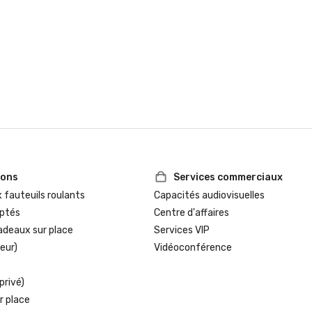
ions
Services commerciaux
 fauteuils roulants
Capacités audiovisuelles
ptés
Centre d'affaires
adeaux sur place
Services VIP
eur)
Vidéoconférence
privé)
r place