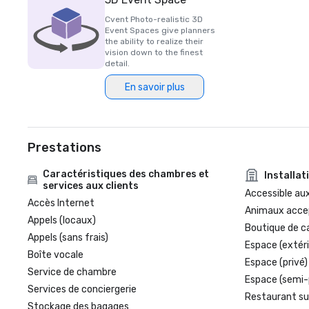
Cvent Photo-realistic 3D
Event Spaces give planners
the ability to realize their
vision down to the finest
detail.
En savoir plus
Prestations
Caractéristiques des chambres et
Installat
services aux clients
Accessible aux
Accès Internet
Animaux acce
Appels (locaux)
Boutique de c
Appels (sans frais)
Espace (extéri
Boîte vocale
Espace (privé)
Service de chambre
Espace (semi-
Services de conciergerie
Restaurant su
Stockage des bagages