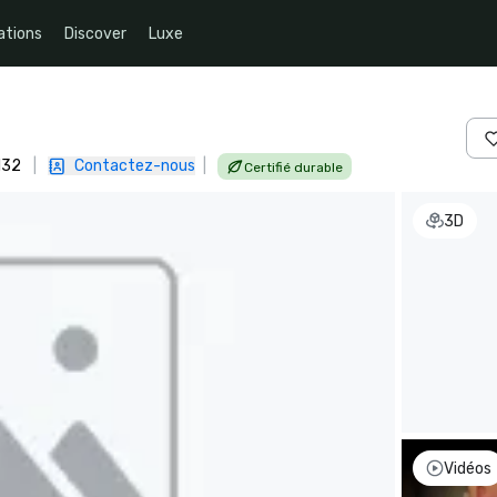
ations
Discover
Luxe
132
|
Contactez-nous
|
Certifié durable
3D
Vidéos