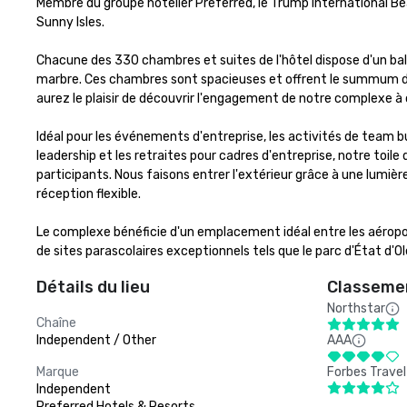
Membre du groupe hôtelier Preferred, le Trump International Bea
Sunny Isles. 

Chacune des 330 chambres et suites de l'hôtel dispose d'un balco
marbre. Ces chambres sont spacieuses et offrent le summum du
aurez le plaisir de découvrir l'engagement de notre complexe à o
Idéal pour les événements d'entreprise, les activités de team buil
leadership et les retraites pour cadres d'entreprise, notre toil
participants. Nous faisons entrer l'extérieur grâce à une lumiè
réception flexible.

Le complexe bénéficie d'un emplacement idéal entre les aéropor
de sites parascolaires exceptionnels tels que le parc d'État d'
Détails du lieu
Classemen
Northstar
Chaîne
Independent / Other
AAA
Marque
Forbes Travel
Independent
Preferred Hotels & Resorts