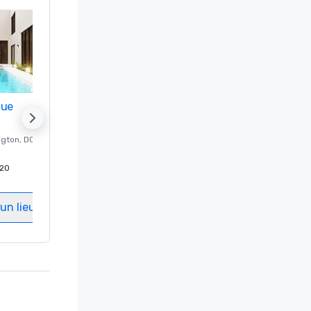
nue
Promote your venue
ngton
, DC
Hôtel de luxe à
Washington
, DC
20
Chambres d'invités
:
237
Salles de réunion
:
8
un lieu
Sélectionnez un lieu