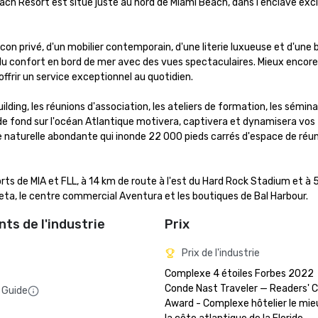
ch Resort est situé juste au nord de Miami Beach, dans l'enclave excl
n privé, d'un mobilier contemporain, d'une literie luxueuse et d'une b
 confort en bord de mer avec des vues spectaculaires. Mieux encore,
ffrir un service exceptionnel au quotidien.

ding, les réunions d'association, les ateliers de formation, les séminair
e de fond sur l'océan Atlantique motivera, captivera et dynamisera vos 
re naturelle abondante qui inonde 22 000 pieds carrés d'espace de réun
ts de MIA et FLL, à 14 km de route à l'est du Hard Rock Stadium et à 
Oleta, le centre commercial Aventura et les boutiques de Bal Harbour.
ts de l'industrie
Prix
Prix de l'industrie
Complexe 4 étoiles Forbes 2022

Conde Nast Traveler — Readers' C
 Guide
Award - Complexe hôtelier le mieu