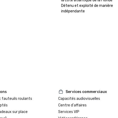
la côte atlantique de la Floride 

Détenu et exploité de manière 
indépendante
ions
Services commerciaux
 fauteuils roulants
Capacités audiovisuelles
ptés
Centre d'affaires
adeaux sur place
Services VIP