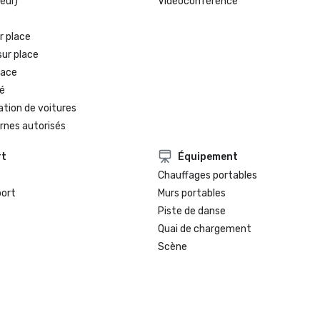
eur)
Vidéoconférence
r place
sur place
lace
é
ation de voitures
rnes autorisés
rt
Équipement
Chauffages portables
port
Murs portables
Piste de danse
Quai de chargement
Scène