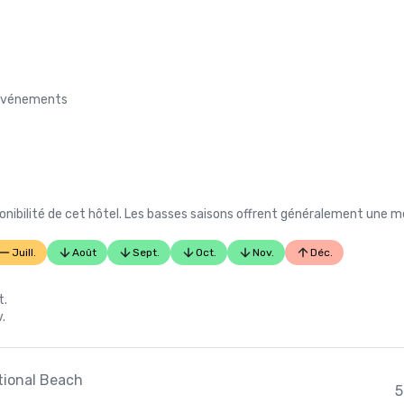
s événements
nibilité de cet hôtel. Les basses saisons offrent généralement une me
Juill.
Août
Sept.
Oct.
Nov.
Déc.
t.
.
ational Beach
5