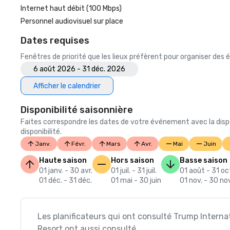
Internet haut débit (100 Mbps)
Personnel audiovisuel sur place
Dates requises
Fenêtres de priorité que les lieux préfèrent pour organiser de
6 août 2026 - 31 déc. 2026
Afficher le calendrier
Disponibilité saisonnière
Faites correspondre les dates de votre événement avec la dispo
disponibilité.
Janv.
Févr.
Mars
Avr.
Mai
Juin
Haute saison
Hors saison
Basse saison
01 janv. - 30 avr.
01 juil. - 31 juil.
01 août - 31 oc
01 déc. - 31 déc.
01 mai - 30 juin
01 nov. - 30 nov
Les planificateurs qui ont consulté Trump Intern
Resort ont aussi consulté