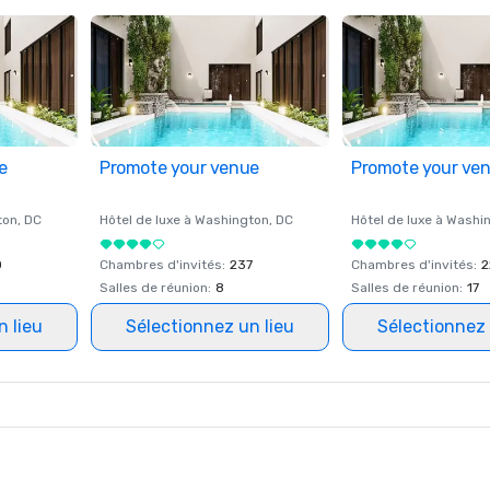
e
Promote your venue
Promote your ve
ton
, DC
Hôtel de luxe à
Washington
, DC
Hôtel de luxe à
Washi
0
Chambres d'invités
:
237
Chambres d'invités
:
2
Salles de réunion
:
8
Salles de réunion
:
17
n lieu
Sélectionnez un lieu
Sélectionnez 