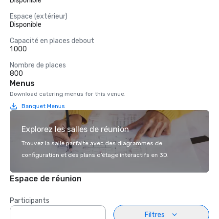
Disponible
Espace (extérieur)
Disponible
Capacité en places debout
1 000
Nombre de places
800
Menus
Download catering menus for this venue.
Banquet Menus
Explorez les salles de réunion
Trouvez la salle parfaite avec des diagrammes de
configuration et des plans d’étage interactifs en 3D.
Espace de réunion
Participants
Filtres