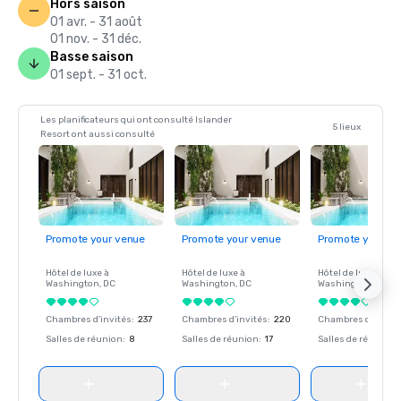
Hors saison
01 avr. - 31 août
01 nov. - 31 déc.
Basse saison
01 sept. - 31 oct.
Les planificateurs qui ont consulté Islander
5 lieux
Resort ont aussi consulté
Promote your venue
Promote your venue
Promote your ve
Hôtel de luxe à
Hôtel de luxe à
Hôtel de luxe à
Washington
, DC
Washington
, DC
Washington
, DC
Chambres d'invités
:
237
Chambres d'invités
:
220
Chambres d'invité
Salles de réunion
:
8
Salles de réunion
:
17
Salles de réunion
: