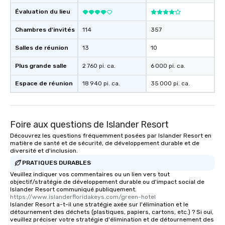
allergies for anyone in your group.
Évaluation du lieu
Feel Like a VIP at Each Stop With Lip
Smacking Foodie Tours, you and your
Chambres d'invités
114
357
group members never have to worry
Salles de réunion
13
10
about waiting in line to get into a top
restaurant or being shown to a less
Plus grande salle
2 760 pi. ca.
6 000 pi. ca.
than desirable table. On our tours,
everyone is treated like a VIP with
Espace de réunion
18 940 pi. ca.
35 000 pi. ca.
immediate seating upon arrival.
What’s more, your group may receive
a special warm welcome personally
Foire aux questions de Islander Resort
from the restaurant chef. Menus can
be printed featuring your logo, too,
Découvrez les questions fréquemment posées par Islander Resort en
matière de santé et de sécurité, de développement durable et de
which can be an added bonus for all
diversité et d'inclusion.
those Instagram moments you share.
PRATIQUES DURABLES
For added ease, we can even arrange
Veuillez indiquer vos commentaires ou un lien vers tout
transportation pick-up and drop-off,
objectif/stratégie de développement durable ou d'impact social de
as well as an event photographer. And
Islander Resort communiqué publiquement.
for groups that desire an extra luxe
https://www.islanderfloridakeys.com/green-hotel
Islander Resort a-t-il une stratégie axée sur l'élimination et le
experience, we can also arrange for
détournement des déchets (plastiques, papiers, cartons, etc.) ? Si oui,
an evening helicopter ride over the
veuillez préciser votre stratégie d'élimination et de détournement des