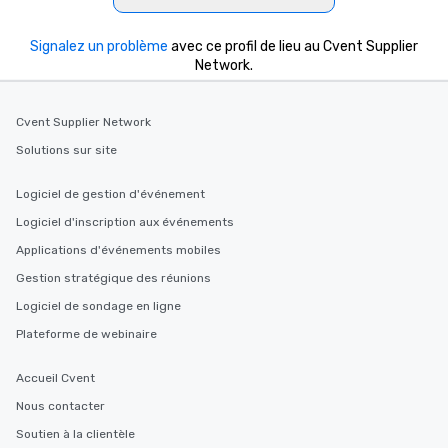
knowledgeable, professional guide
who leads the group on a walking tour,
Signalez un problème
avec ce profil de lieu au Cvent Supplier
offering engaging tidbits and
Network.
fascinating stories. Several other
interactive experiences are included
Cvent Supplier Network
along the way exclusively to our tours,
ensuring there is never a dull moment.
Solutions sur site
Different Types of Cuisine Our
experiences offer the ability to enjoy
Logiciel de gestion d'événement
several renowned restaurants in one
Logiciel d'inscription aux événements
convenient outing, including ones you
Applications d'événements mobiles
and your guests might not have
discovered otherwise on your own or
Gestion stratégique des réunions
at a typical corporate dinner. We offer
Logiciel de sondage en ligne
a way to try some of the finest spots
Plateforme de webinaire
in the city and dive into various
cuisines and dishes. All the pre-
selected dishes are curated to our
Accueil Cvent
high standards to ensure they will
Nous contacter
delight any palate. Tours Available
Soutien à la clientèle
from Day to Night With any corporate