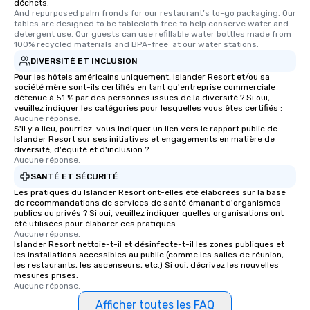
déchets.
glittering lights of The Strip. A
And repurposed palm fronds for our restaurant’s to-go packaging. Our 
Memorable Experience for All Lip
tables are designed to be tablecloth free to help conserve water and 
Smacking Foodie Tours offers a way
detergent use. Our guests can use refillable water bottles made from 
100% recycled materials and BPA-free  at our water stations.
to gather and dine that few have
DIVERSITÉ ET INCLUSION
experienced, and all are sure to
Pour les hôtels américains uniquement, Islander Resort et/ou sa
remember. Our one-of-a-kind tours
société mère sont-ils certifiés en tant qu'entreprise commerciale
are special, from the first stop to the
détenue à 51 % par des personnes issues de la diversité ? Si oui,
last. It’s an experience that attendees
veuillez indiquer les catégories pour lesquelles vous êtes certifiés :
Aucune réponse.
will reminisce about long after they
S'il y a lieu, pourriez-vous indiquer un lien vers le rapport public de
leave. Location, Location, Location
Islander Resort sur ses initiatives et engagements en matière de
diversité, d'équité et d'inclusion ?
One of the best reasons to book is the
Aucune réponse.
convenient and efficient way the
SANTÉ ET SÉCURITÉ
experience is designed. All
Les pratiques du Islander Resort ont-elles été élaborées sur la base
restaurants are within an easy
de recommandations de services de santé émanant d'organismes
walking distance of each other. The
publics ou privés ? Si oui, veuillez indiquer quelles organisations ont
short stroll allows your group
été utilisées pour élaborer ces pratiques.
Aucune réponse.
members a chance to engage in prime
Islander Resort nettoie-t-il et désinfecte-t-il les zones publiques et
networking opportunities before
les installations accessibles au public (comme les salles de réunion,
les restaurants, les ascenseurs, etc.) Si oui, décrivez les nouvelles
heading to the next place on your tour
mesures prises.
itinerary. You Get a Dinner and a Show
Aucune réponse.
Our tours offer an exquisite feast plus
Afficher toutes les FAQ
entertainment. All tours include a