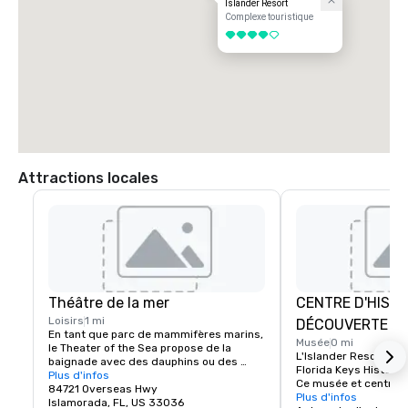
Islander Resort
Complexe touristique
4 sur 5
Attractions locales
Théâtre de la mer
CENTRE D'HISTO
Loisirs
1 mi
DÉCOUVERTE DE
En tant que parc de mammifères marins, 
Musée
0 mi
le Theater of the Sea propose de la 
L'Islander Resort est l
baignade avec des dauphins ou des 
Florida Keys History 
requins, des spectacles d'otaries et de 
Plus d'infos
Ce musée et centre d
perroquets, une promenade en bateau 
84721 Overseas Hwy
500 pieds carrés est s
Plus d'infos
sans fond, une plage au bord du lagon, 
Islamorada, FL, US 33036