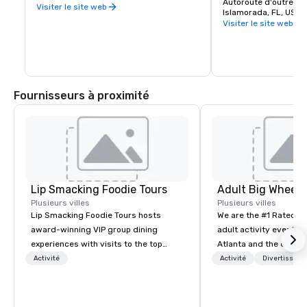
nord de la propriété e
Autoroute d'outre-m
ainsi que des visites de poissons et de 
Visiter le site web
un aperçu fascinant de
Islamorada, FL, US 
reptiles.
Florida Keys. Le rich
Visiter le site web
personnes, des lieux,
des événements qui o
développement est dé
variété d'expositions
Fournisseurs à proximité
Lip Smacking Foodie Tours
Plusieurs villes
Plusieurs villes
Lip Smacking Foodie Tours hosts
We are the #1 Rated t
award-winning VIP group dining
adult activity event pr
experiences with visits to the top
Atlanta and the entire
restaurants throughout the United
provide complete team
Activité
Activité
Divertisseme
States. Choose either a daytime
challenge events for 
activity or evening dine-around where
events, conferences, e
groups are escorted immediately to
events, social groups,