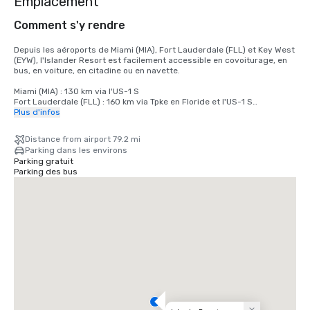
Emplacement
Comment s'y rendre
Depuis les aéroports de Miami (MIA), Fort Lauderdale (FLL) et Key West 
(EYW), l'Islander Resort est facilement accessible en covoiturage, en 
bus, en voiture, en citadine ou en navette.

Miami (MIA) : 130 km via l'US-1 S

Fort Lauderdale (FLL) : 160 km via Tpke en Floride et l'US-1 S

Key West (EYW) : 79 km via l'US-1 N
Plus d'infos
Distance from airport 79.2 mi
Parking dans les environs
Parking gratuit
Parking des bus