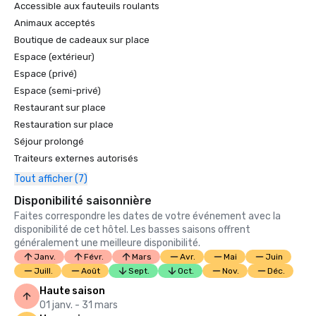
Accessible aux fauteuils roulants
Animaux acceptés
Boutique de cadeaux sur place
Espace (extérieur)
Espace (privé)
Espace (semi-privé)
Restaurant sur place
Restauration sur place
Séjour prolongé
Traiteurs externes autorisés
Tout afficher (7)
Disponibilité saisonnière
Faites correspondre les dates de votre événement avec la
disponibilité de cet hôtel. Les basses saisons offrent
généralement une meilleure disponibilité.
Janv.
Févr.
Mars
Avr.
Mai
Juin
Juill.
Août
Sept.
Oct.
Nov.
Déc.
Haute saison
01 janv. - 31 mars