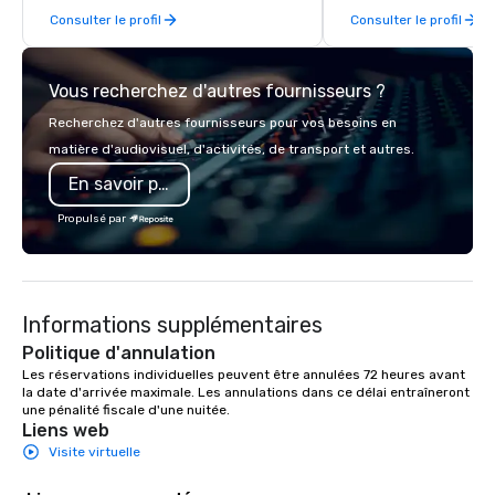
Consulter le profil
Consulter le profil
catering industry.
services.
Vous recherchez d'autres fournisseurs ?
Recherchez d'autres fournisseurs pour vos besoins en
matière d'audiovisuel, d'activités, de transport et autres.
En savoir plus
Propulsé par
Informations supplémentaires
Politique d'annulation
Les réservations individuelles peuvent être annulées 72 heures avant 
la date d'arrivée maximale. Les annulations dans ce délai entraîneront 
une pénalité fiscale d'une nuitée.
Liens web
Visite virtuelle