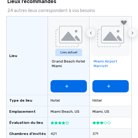
Lieux recommandés
24 autres lieux correspondent à vos besoins
Lieu actuel
Lieu
Grand Beach Hotel
Miami Airport
Removed from
Miami
Marriott
favorites
Type de lieu
Hotel
Hôtel
Emplacement
Miami Beach
, US
Miami
, US
Évaluation du lieu
Chambres d'invités
421
371