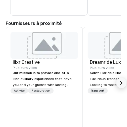
Fournisseurs à proximité
ilixr Creative
Plusieurs villes
Plusieurs villes
Our mission is to provide one-of-a-
South Florida's Most P
kind culinary experiences that leave
Luxurious Transporta
you and your guests with lasting
Looking to make your 
memories and satiated palates. Every
to remember? With Dr
Activité
Restauration
Transport
detail is meticulously thought out, and
Transportation, you can
our commitment to hospitality, with
in one of the most beau
over 40 years of experience working
limousines of South Fl
in some of the world's most
South Florida’s most 
acclaimed restaurants, brings a level
luxury transportation
of excellence rarely found in the
offering quality transp