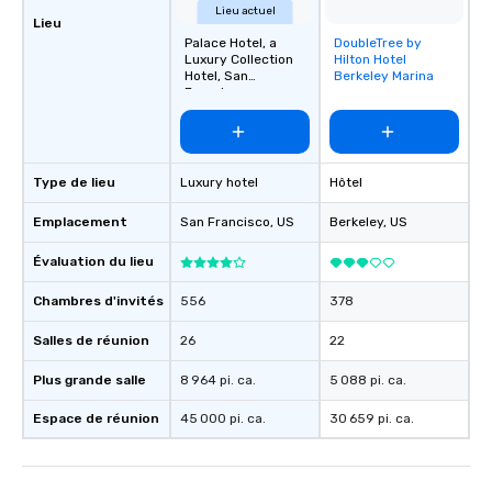
Lieu actuel
Lieu
Palace Hotel, a
DoubleTree by
Removed from
Luxury Collection
Hilton Hotel
favorites
Hotel, San
Berkeley Marina
Francisco
Type de lieu
Luxury hotel
Hôtel
Emplacement
San Francisco
, US
Berkeley
, US
Évaluation du lieu
Chambres d'invités
556
378
Salles de réunion
26
22
Plus grande salle
8 964 pi. ca.
5 088 pi. ca.
Espace de réunion
45 000 pi. ca.
30 659 pi. ca.