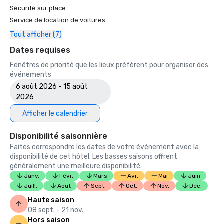
• Insidehook — Meilleur bar d'hôtel de SF

Sécurité sur place
• SF Travel — Les hôtels de luxe les mieux notés à SF

Service de location de voitures
• Timeout, l'un des meilleurs hôtels de luxe de SF

Tout afficher (7)
2023

Dates requises
• Hôtel Condé Nast Traveller Top

Fenêtres de priorité que les lieux préfèrent pour organiser des
• Magazine de voyage et de loisirs - Meilleur hôtel de SF

événements
6 août 2026 - 15 août
2026
Afficher le calendrier
Disponibilité saisonnière
Faites correspondre les dates de votre événement avec la
disponibilité de cet hôtel. Les basses saisons offrent
généralement une meilleure disponibilité.
Janv.
Févr.
Mars
Avr.
Mai
Juin
Juill.
Août
Sept.
Oct.
Nov.
Déc.
Haute saison
08 sept. - 21 nov.
Hors saison