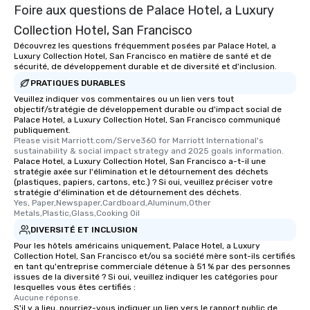
Foire aux questions de Palace Hotel, a Luxury
Collection Hotel, San Francisco
Découvrez les questions fréquemment posées par Palace Hotel, a
Luxury Collection Hotel, San Francisco en matière de santé et de
sécurité, de développement durable et de diversité et d'inclusion.
PRATIQUES DURABLES
Veuillez indiquer vos commentaires ou un lien vers tout
objectif/stratégie de développement durable ou d'impact social de
Palace Hotel, a Luxury Collection Hotel, San Francisco communiqué
publiquement.
Please visit Marriott.com/Serve360 for Marriott International's 
sustainability & social impact strategy and 2025 goals information.
Palace Hotel, a Luxury Collection Hotel, San Francisco a-t-il une
stratégie axée sur l'élimination et le détournement des déchets
(plastiques, papiers, cartons, etc.) ? Si oui, veuillez préciser votre
stratégie d'élimination et de détournement des déchets.
Yes, Paper,Newspaper,Cardboard,Aluminum,Other 
Metals,Plastic,Glass,Cooking Oil
DIVERSITÉ ET INCLUSION
Pour les hôtels américains uniquement, Palace Hotel, a Luxury
Collection Hotel, San Francisco et/ou sa société mère sont-ils certifiés
en tant qu'entreprise commerciale détenue à 51 % par des personnes
issues de la diversité ? Si oui, veuillez indiquer les catégories pour
lesquelles vous êtes certifiés :
Aucune réponse.
S'il y a lieu, pourriez-vous indiquer un lien vers le rapport public de