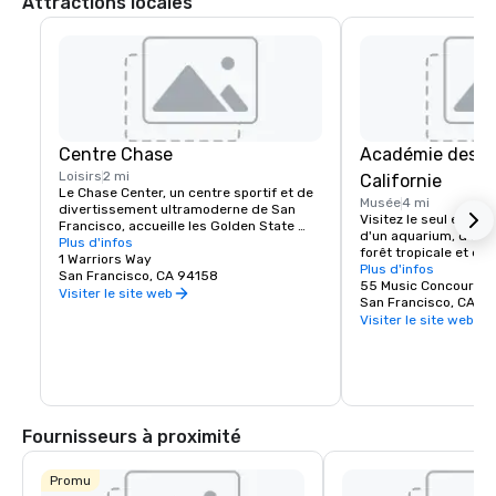
Attractions locales
Centre Chase
Académie des s
Loisirs
2 mi
Californie
Le Chase Center, un centre sportif et de 
Musée
4 mi
divertissement ultramoderne de San 
Visitez le seul endro
Francisco, accueille les Golden State 
d'un aquarium, d'un p
Warriors et organise près de 200 
Plus d'infos
forêt tropicale et d'u
événements par an.
1 Warriors Way
naturelle, le tout so
Plus d'infos
San Francisco, CA 94158
55 Music Concourse 
Visiter le site web
San Francisco, CA 94
Visiter le site web
Fournisseurs à proximité
Promu