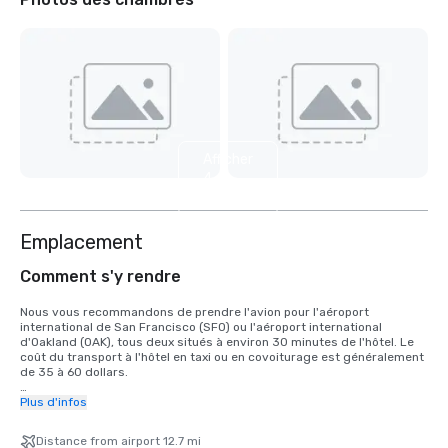
Afficher
4
autres
Emplacement
Comment s'y rendre
Nous vous recommandons de prendre l'avion pour l'aéroport 
international de San Francisco (SFO) ou l'aéroport international 
d'Oakland (OAK), tous deux situés à environ 30 minutes de l'hôtel. Le 
coût du transport à l'hôtel en taxi ou en covoiturage est généralement 
de 35 à 60 dollars.

Pour les clients qui souhaitent prendre le train, le train Bay Area Rapid 
Plus d'infos
Transit (BART) relie SFO à San Francisco toutes les 15 à 20 minutes. Il 
vous suffit de monter à bord de n'importe quel train à destination de 
Distance from airport 12.7 mi
San Francisco à la gare BART située dans le terminal international. 