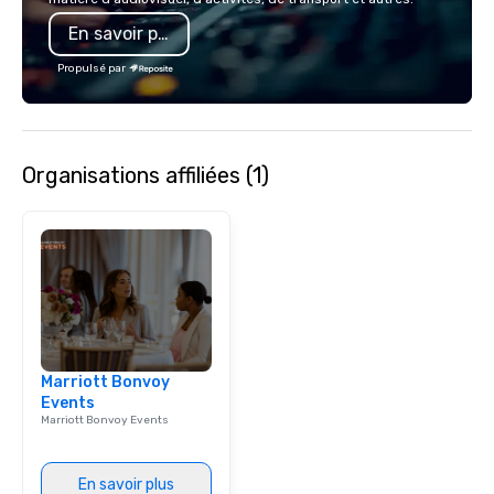
a Monterey Bay Trek.
also a certified WOSB.
En savoir plus
Propulsé par
Organisations affiliées (1)
Marriott Bonvoy
Events
Marriott Bonvoy Events
En savoir plus