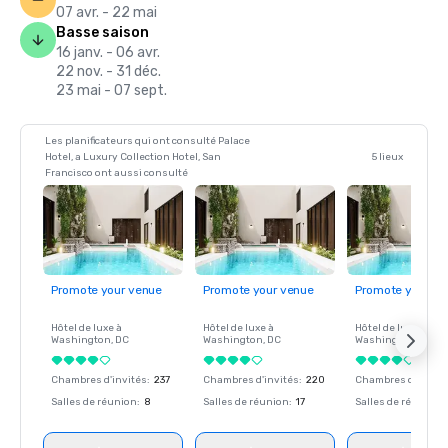
07 avr. - 22 mai
Basse saison
16 janv. - 06 avr.
22 nov. - 31 déc.
23 mai - 07 sept.
Les planificateurs qui ont consulté Palace
Hotel, a Luxury Collection Hotel, San
5 lieux
Francisco ont aussi consulté
Promote your venue
Promote your venue
Promote your ve
Hôtel de luxe à
Hôtel de luxe à
Hôtel de luxe à
Washington
, DC
Washington
, DC
Washington
, DC
Chambres d'invités
:
237
Chambres d'invités
:
220
Chambres d'invité
Salles de réunion
:
8
Salles de réunion
:
17
Salles de réunion
: