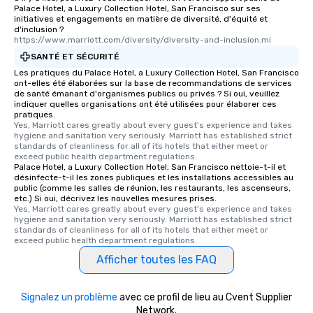
Palace Hotel, a Luxury Collection Hotel, San Francisco sur ses
initiatives et engagements en matière de diversité, d'équité et
d'inclusion ?
https://www.marriott.com/diversity/diversity-and-inclusion.mi
SANTÉ ET SÉCURITÉ
Les pratiques du Palace Hotel, a Luxury Collection Hotel, San Francisco
ont-elles été élaborées sur la base de recommandations de services
de santé émanant d'organismes publics ou privés ? Si oui, veuillez
indiquer quelles organisations ont été utilisées pour élaborer ces
pratiques.
Yes, Marriott cares greatly about every guest's experience and takes 
hygiene and sanitation very seriously. Marriott has established strict 
standards of cleanliness for all of its hotels that either meet or 
exceed public health department regulations. 
Palace Hotel, a Luxury Collection Hotel, San Francisco nettoie-t-il et
désinfecte-t-il les zones publiques et les installations accessibles au
public (comme les salles de réunion, les restaurants, les ascenseurs,
etc.) Si oui, décrivez les nouvelles mesures prises.
Yes, Marriott cares greatly about every guest's experience and takes 
hygiene and sanitation very seriously. Marriott has established strict 
standards of cleanliness for all of its hotels that either meet or 
exceed public health department regulations. 
Afficher toutes les FAQ
Signalez un problème
avec ce profil de lieu au Cvent Supplier
Network.