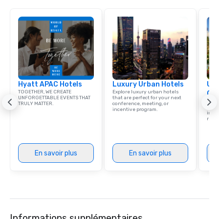
Hyatt APAC Hotels
Luxury Urban Hotels
Uni
TOGETHER, WE CREATE
Explore luxury urban hotels
Ca
UNFORGETTABLE EVENTS THAT
that are perfect for your next
Find 
TRULY MATTER.
conference, meeting, or
resor
incentive program.
ince
retre
En savoir plus
En savoir plus
Informations supplémentaires