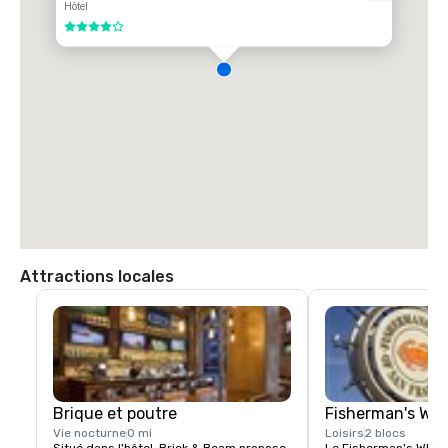
Hôtel
Aéroport international d'OAKLAND (OAK)

4 sur 5
20 milles

Options de transport :

TRAJET DIRECT

85,00 dollars américains

TAXI

70,00 dollars américains.
Attractions locales
Brique et poutre
Fisherman's Wh
Vie nocturne
0 mi
Loisirs
2 blocs