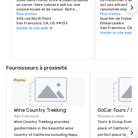
Situé dans l'hôtel, Brick & Beam propose 
Le Fisherman's Wharf
un savoir-faire culinaire axé sur une 
est une attraction tou
cuisine locale et de saison. Notre 
renommée mondiale ai
programme Seafood Watch est une 
Plus d'infos
et une zone commercia
Plus d'infos
nouvelle approche de l'alimentation 
555 rue North Point
animés. Abritant des 
Quartier de Fisherma
durable, qui comprend un menu 
San Francisco, CA, US 94133
renommée mondiale, 
Embarcadéro
responsable composé de produits locaux 
hôtels et d'innombrab
San Francisco, CA, U
Visiter le site web
sélectionnés avec soin. Qu'il s'agisse de 
divertissement, le Wh
Visiter le site web
plats biologiques et sains ou de plats 
point de départ de vo
réconfortants, Brick & Beam satisfera à 
San Francisco.
coup sûr les envies de tous les 
gourmets. Ouvert pour le déjeuner et le 
dîner, Brick & Beam est le lieu idéal pour 
commencer votre soirée en ville.
Fournisseurs à proximité
Promu
Wine Country Trekking
San Francisco
Plusieurs villes
Wine Country Trekking provides
Tours & Group Events E
guided hikes in the beautiful wine
place of California. Sa
country of California including Napa
perfect place to visit 