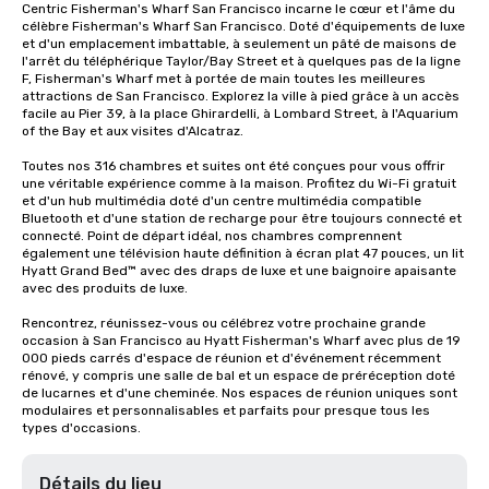
Centric Fisherman's Wharf San Francisco incarne le cœur et l'âme du 
célèbre Fisherman's Wharf San Francisco. Doté d'équipements de luxe 
et d'un emplacement imbattable, à seulement un pâté de maisons de 
l'arrêt du téléphérique Taylor/Bay Street et à quelques pas de la ligne 
F, Fisherman's Wharf met à portée de main toutes les meilleures 
attractions de San Francisco. Explorez la ville à pied grâce à un accès 
facile au Pier 39, à la place Ghirardelli, à Lombard Street, à l'Aquarium 
of the Bay et aux visites d'Alcatraz.

Toutes nos 316 chambres et suites ont été conçues pour vous offrir 
une véritable expérience comme à la maison. Profitez du Wi-Fi gratuit 
et d'un hub multimédia doté d'un centre multimédia compatible 
Bluetooth et d'une station de recharge pour être toujours connecté et 
connecté. Point de départ idéal, nos chambres comprennent 
également une télévision haute définition à écran plat 47 pouces, un lit 
Hyatt Grand Bed™ avec des draps de luxe et une baignoire apaisante 
avec des produits de luxe.

Rencontrez, réunissez-vous ou célébrez votre prochaine grande 
occasion à San Francisco au Hyatt Fisherman's Wharf avec plus de 19 
000 pieds carrés d'espace de réunion et d'événement récemment 
rénové, y compris une salle de bal et un espace de préréception doté 
de lucarnes et d'une cheminée. Nos espaces de réunion uniques sont 
modulaires et personnalisables et parfaits pour presque tous les 
types d'occasions.
Détails du lieu