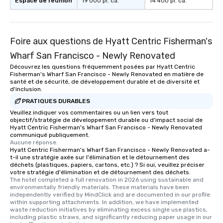
Espace de réunion
19 000 pi. ca.
14 400 pi. ca.
Foire aux questions de Hyatt Centric Fisherman's
Wharf San Francisco - Newly Renovated
Découvrez les questions fréquemment posées par Hyatt Centric
Fisherman's Wharf San Francisco - Newly Renovated en matière de
santé et de sécurité, de développement durable et de diversité et
d'inclusion.
PRATIQUES DURABLES
Veuillez indiquer vos commentaires ou un lien vers tout
objectif/stratégie de développement durable ou d'impact social de
Hyatt Centric Fisherman's Wharf San Francisco - Newly Renovated
communiqué publiquement.
Aucune réponse.
Hyatt Centric Fisherman's Wharf San Francisco - Newly Renovated a-
t-il une stratégie axée sur l'élimination et le détournement des
déchets (plastiques, papiers, cartons, etc.) ? Si oui, veuillez préciser
votre stratégie d'élimination et de détournement des déchets.
The hotel completed a full renovation in 2026 using sustainable and 
environmentally friendly materials. These materials have been 
independently verified by MindClick and are documented in our profile 
within supporting attachments. In addition, we have implemented 
waste reduction initiatives by eliminating excess single use plastics, 
including plastic straws, and significantly reducing paper usage in our 