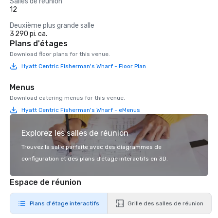
Salles de réunion
12
Deuxième plus grande salle
3 290 pi. ca.
Plans d'étages
Download floor plans for this venue.
Hyatt Centric Fisherman's Wharf - Floor Plan
Menus
Download catering menus for this venue.
Hyatt Centric Fisherman's Wharf - eMenus
Explorez les salles de réunion
Trouvez la salle parfaite avec des diagrammes de
configuration et des plans d’étage interactifs en 3D.
Espace de réunion
Plans d'étage interactifs
Grille des salles de réunion