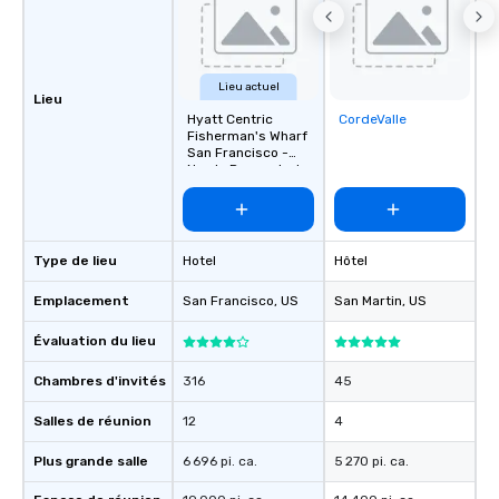
Lieu actuel
Lieu
Hyatt Centric
CordeValle
Removed from
Fisherman's Wharf
favorites
San Francisco -
Newly Renovated
Type de lieu
Hotel
Hôtel
Emplacement
San Francisco
, US
San Martin
, US
Évaluation du lieu
Chambres d'invités
316
45
Salles de réunion
12
4
Plus grande salle
6 696 pi. ca.
5 270 pi. ca.