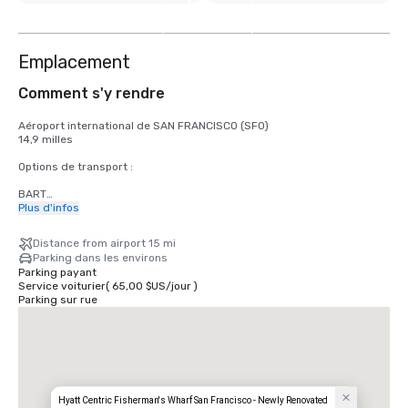
3
autres
Emplacement
Comment s'y rendre
Aéroport international de SAN FRANCISCO (SFO)

14,9 milles

Options de transport :

BART

Adultes

Plus d'infos
2,75 dollars américains

Distance from airport 15 mi
TRAMWAY

Parking dans les environs
Horaires : du lundi au vendredi de 4 h à minuit, le samedi de 6 h à 
Parking payant
minuit, le dimanche de 8 h à minuit.

Service voiturier
(
65,00 $US
/
jour
)
Gratuit

Parking sur rue
TAXI

Unidirectionnel

55,00 dollars américains

UBER/LYFT

Unidirectionnel

60,00 dollars américains

Hyatt Centric Fisherman's Wharf San Francisco - Newly Renovated