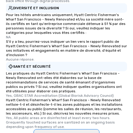
back office through digital processes.
DIVERSITÉ ET INCLUSION
Pour les hôtels américains uniquement, Hyatt Centric Fisherman's
Wharf San Francisco - Newly Renovated et/ou sa société mère sont-
ils certifiés en tant qu'entreprise commerciale détenue à 51 % par des
personnes issues de la diversité ? Si oui, veuillez indiquer les
catégories pour lesquelles vous êtes certifiés :
NA
S'il y a lieu, pourriez-vous indiquer un lien vers le rapport public de
Hyatt Centric Fisherman's Wharf San Francisco - Newly Renovated sur
ses initiatives et engagements en matière de diversité, d'équité et
d'inclusion ?
Aucune réponse.
SANTÉ ET SÉCURITÉ
Les pratiques du Hyatt Centric Fisherman's Wharf San Francisco -
Newly Renovated ont-elles été élaborées sur la base de
recommandations de services de santé émanant d'organismes
publics ou privés ? Si oui, veuillez indiquer quelles organisations ont
été utilisées pour élaborer ces pratiques.
Yes, GBAC STAR Accreditation (Global Biorisk Advisory Council)
Hyatt Centric Fisherman's Wharf San Francisco - Newly Renovated
nettoie-t-il et désinfecte-t-il les zones publiques et les installations
accessibles au public (comme les salles de réunion, les restaurants,
les ascenseurs, etc.) Si oui, décrivez les nouvelles mesures prises.
Yes, All public areas are disinfected at least every two hours. 
Grequently touched surfaces are sanitized on an ongoing basis 
depending upon frequency of use.