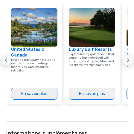
United States &
Luxury Golf Resorts
4 S
Explore luxury golf resorts that
Canada
Res
combine top-notch golf with
Find the top luxury hotels and
Disco
amazing meeting facilities and
resorts for your meetings,
hotel
incentive-worthy amenities.
incentives, and executive
meeti
retreats.
ince
En savoir plus
En savoir plus
Informations supplémentaires