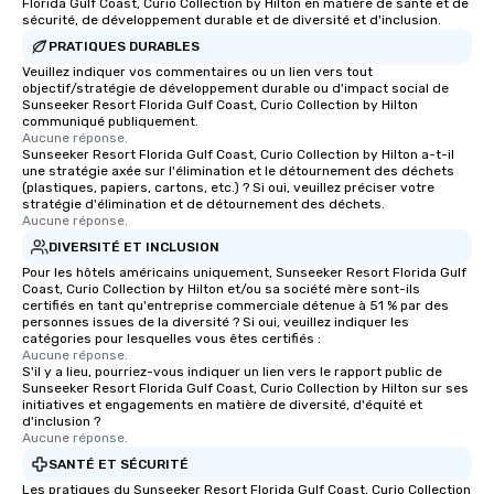
Florida Gulf Coast, Curio Collection by Hilton en matière de santé et de
sécurité, de développement durable et de diversité et d'inclusion.
PRATIQUES DURABLES
Veuillez indiquer vos commentaires ou un lien vers tout
objectif/stratégie de développement durable ou d'impact social de
Sunseeker Resort Florida Gulf Coast, Curio Collection by Hilton
communiqué publiquement.
Aucune réponse.
Sunseeker Resort Florida Gulf Coast, Curio Collection by Hilton a-t-il
une stratégie axée sur l'élimination et le détournement des déchets
(plastiques, papiers, cartons, etc.) ? Si oui, veuillez préciser votre
stratégie d'élimination et de détournement des déchets.
Aucune réponse.
DIVERSITÉ ET INCLUSION
Pour les hôtels américains uniquement, Sunseeker Resort Florida Gulf
Coast, Curio Collection by Hilton et/ou sa société mère sont-ils
certifiés en tant qu'entreprise commerciale détenue à 51 % par des
personnes issues de la diversité ? Si oui, veuillez indiquer les
catégories pour lesquelles vous êtes certifiés :
Aucune réponse.
S'il y a lieu, pourriez-vous indiquer un lien vers le rapport public de
Sunseeker Resort Florida Gulf Coast, Curio Collection by Hilton sur ses
initiatives et engagements en matière de diversité, d'équité et
d'inclusion ?
Aucune réponse.
SANTÉ ET SÉCURITÉ
Les pratiques du Sunseeker Resort Florida Gulf Coast, Curio Collection