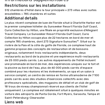
Restrictions sur les installations
512 chambres d'hôtel dans la tour principale + 273 villas avec suites 
ensoleillées = 785 chambres et suites
Additional details
Le plus récent complexe de luxe de Floride situé à Charlotte Harbor est 
le premier complexe hôtelier du Sunseeker Resort Florida Gulf Coast, 
Curio Collection by Hilton, une filiale en propriété exclusive d'Allegiant 
Travel Company. Le Sunseeker Resort Florida Gulf Coast, Curio 
Collection by Hilton occupe plus de 22 hectares en bord de mer et 
compte 785 chambres, dont 273 Signature Sunsuites™. Situé sur la 
rivière de la Paix et la côte du golfe de Floride, ce complexe haut de 
gamme propose des concepts de restauration et de boissons 
originaux, notamment trois restaurants indépendants, deux 
restaurants au bord de la piscine et une expérience multi-restaurants 
de 25 000 pieds carrés. Les autres équipements de l'hôtel incluent 
une promenade en bord de mer, des expériences uniques sur le toit et 
la piscine au bord de l'eau, plus de 60 000 pieds carrés d'espace 
combiné pour les réunions et les événements, un spa et un salon à 
service complet, un centre de remise en forme ultramoderne de 7 100 
pieds carrés avec des studios d'exercices collectifs avec des 
professeurs spécialisés, des magasins de détail et un club de golf de 
18 trous de niveau championnat réservé aux clients de l'hôtel 
uniquement. Le complexe est idéalement situé à quelques minutes en 
voiture des aéroports de Punta Gorda, Fort Myers, Sarasota, Tampa et 
Saint-Petersburg-Clearwater.
Liens web