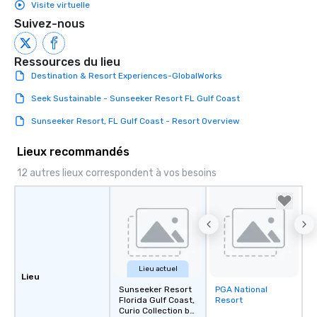
Visite virtuelle
Suivez-nous
Ressources du lieu
Destination & Resort Experiences-GlobalWorks
Seek Sustainable - Sunseeker Resort FL Gulf Coast
Sunseeker Resort, FL Gulf Coast - Resort Overview
Lieux recommandés
12 autres lieux correspondent à vos besoins
Lieu actuel
Lieu
Sunseeker Resort
PGA National
Removed from
Florida Gulf Coast,
Resort
favorites
Curio Collection by