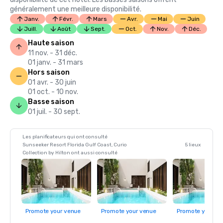
généralement une meilleure disponibilité.
Janv.
Févr.
Mars
Avr.
Mai
Juin
Juill.
Août
Sept.
Oct.
Nov.
Déc.
Haute saison
11 nov. - 31 déc.
01 janv. - 31 mars
Hors saison
01 avr. - 30 juin
01 oct. - 10 nov.
Basse saison
01 juil. - 30 sept.
Les planificateurs qui ont consulté
Sunseeker Resort Florida Gulf Coast, Curio
5 lieux
Collection by Hilton ont aussi consulté
Promote your venue
Promote your venue
Promote your ve