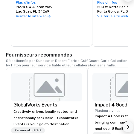
signifie « petite aile » en français, tire 
Plus d'infos
en Floride, la culture e
Plus d'infos
son nom du bord arrière d'une aile 
11274 SW Aileron Way
divertissements, les 
200 W Retta Esplana
d'avion, qui aide à la stabilisation et à la 
Lac Suzy, FL 34269
restaurants. Découvre
Punta Gorda, FL 339
direction pendant le vol. Tout comme les 
village de pêcheurs es
Visiter le site web
Visiter le site web
ailerons guident un endroit, ce parcours 
prédilection des habit
de renommée mondiale vous permettra 
choix des visiteurs.
de repousser vos limites au golf. Avec 
ses espaces verts luxuriants, son soleil 
toute l'année et son parcours au design 
distinctif, cette expérience de golf est 
originale à Port Charlotte. Ici, vous ferez 
l'expérience du golf tel qu'il était censé 
Fournisseurs recommandés
être joué toute l'année.
Sélectionnés par Sunseeker Resort Florida Gulf Coast, Curio Collection 
by Hilton pour leur service fiable et leur collaboration sans faille.
GlobalWorks Events
Impact 4 Good
Plusieurs villes
Creatively driven, locally rooted, and
Impact 4 Good is the o
operationally rock solid —GlobalWorks
bringing community se
Events is your go-to destination
next event! Exciting a
management company in Southwest
Personnel préféré