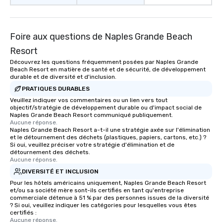
to gather and dine that few have
experienced, and all are sure to
remember. Our one-of-a-kind tours
are special, from the first stop to the
Foire aux questions de Naples Grande Beach
last. It’s an experience that attendees
Resort
will reminisce about long after they
Découvrez les questions fréquemment posées par Naples Grande
leave. Location, Location, Location
Beach Resort en matière de santé et de sécurité, de développement
One of the best reasons to book is the
durable et de diversité et d'inclusion.
convenient and efficient way the
PRATIQUES DURABLES
experience is designed. All
Veuillez indiquer vos commentaires ou un lien vers tout
restaurants are within an easy
objectif/stratégie de développement durable ou d'impact social de
Naples Grande Beach Resort communiqué publiquement.
walking distance of each other. The
Aucune réponse.
short stroll allows your group
Naples Grande Beach Resort a-t-il une stratégie axée sur l'élimination
et le détournement des déchets (plastiques, papiers, cartons, etc.) ?
members a chance to engage in prime
Si oui, veuillez préciser votre stratégie d'élimination et de
networking opportunities before
détournement des déchets.
heading to the next place on your tour
Aucune réponse.
itinerary. You Get a Dinner and a Show
DIVERSITÉ ET INCLUSION
Our tours offer an exquisite feast plus
Pour les hôtels américains uniquement, Naples Grande Beach Resort
entertainment. All tours include a
et/ou sa société mère sont-ils certifiés en tant qu'entreprise
commerciale détenue à 51 % par des personnes issues de la diversité
knowledgeable, professional guide
? Si oui, veuillez indiquer les catégories pour lesquelles vous êtes
who leads the group on a walking tour,
certifiés :
Aucune réponse.
offering engaging tidbits and