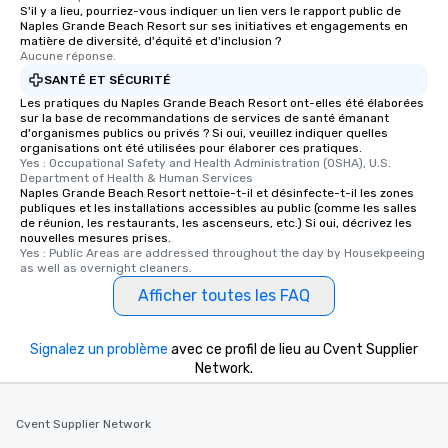
S'il y a lieu, pourriez-vous indiquer un lien vers le rapport public de
fascinating stories. Several other
Naples Grande Beach Resort sur ses initiatives et engagements en
interactive experiences are included
matière de diversité, d'équité et d'inclusion ?
Aucune réponse.
along the way exclusively to our tours,
SANTÉ ET SÉCURITÉ
ensuring there is never a dull moment.
Les pratiques du Naples Grande Beach Resort ont-elles été élaborées
Different Types of Cuisine Our
sur la base de recommandations de services de santé émanant
experiences offer the ability to enjoy
d'organismes publics ou privés ? Si oui, veuillez indiquer quelles
several renowned restaurants in one
organisations ont été utilisées pour élaborer ces pratiques.
Yes : Occupational Safety and Health Administration (OSHA), U.S. 
convenient outing, including ones you
Department of Health & Human Services
and your guests might not have
Naples Grande Beach Resort nettoie-t-il et désinfecte-t-il les zones
publiques et les installations accessibles au public (comme les salles
discovered otherwise on your own or
de réunion, les restaurants, les ascenseurs, etc.) Si oui, décrivez les
at a typical corporate dinner. We offer
nouvelles mesures prises.
a way to try some of the finest spots
Yes : Public Areas are addressed throughout the day by Housekpeeing 
as well as overnight cleaners.
in the city and dive into various
cuisines and dishes. All the pre-
Afficher toutes les FAQ
selected dishes are curated to our
high standards to ensure they will
Signalez un problème
avec ce profil de lieu au Cvent Supplier
delight any palate. Tours Available
Network.
from Day to Night With any corporate
group experience, booking flexibility is
key. Whether you desire a tour during
Cvent Supplier Network
business hours or early evening right