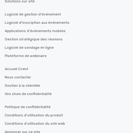
Solutions sur site
after work, we can coordinate with
you to provide options that fit your
Logiciel de gestion d'événement
needs. Go for as Long or as Short as
You Like Along with flexible
Logiciel d'inscription aux événements
scheduling, Lip Smacking Foodie
Applications d'événements mobiles
Tours also provides a range of tour
Gestion stratégique des réunions
durations. Our shortest tour is about
2.5 hours; our longest is about 5
Logiciel de sondage en ligne
hours, with optional add-ons and
Plateforme de webinaire
incentives.
Accueil Cvent
Nous contacter
Soutien à la clientèle
Vos choix de confidentialité
Politique de confidentialité
Conditions d’utilisation du produit
Conditions d’utilisation du site web
Annoncer sur ce site