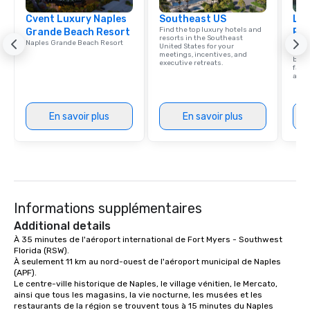
experience with three to four
Cvent Luxury Naples
signature dishes at each restaurant.
Southeast US
Lux
Find the top luxury hotels and
Grande Beach Resort
Res
Our affordable tours are priced per
resorts in the Southeast
Naples Grande Beach Resort
Explo
person with tax and gratuities
United States for your
that
meetings, incentives, and
beac
included. The only thing not included
executive retreats.
facil
are drinks. However, a beverage
amen
package upgrade is available, which
provides guests a signature cocktail
En savoir plus
En savoir plus
at various stops. Build Your Network
Our exclusive experiences provide the
ultimate networking opportunities. At
a typical sit-down dinner, you’re lucky
to engage the person to the left and
right of you. Because our tours take
Informations supplémentaires
place at multiple restaurants, with
walking in between, there are
Additional details
countless opportunities to interact
À 35 minutes de l'aéroport international de Fort Myers - Southwest 
Florida (RSW).

with different people when you sit
À seulement 11 km au nord-ouest de l'aéroport municipal de Naples 
down at each venue and as you
(APF).

traverse along the way. Our
Le centre-ville historique de Naples, le village vénitien, le Mercato, 
experiences not only provide more
ainsi que tous les magasins, la vie nocturne, les musées et les 
restaurants de la région se trouvent tous à 15 minutes du Naples 
ways to network, but a more convivial