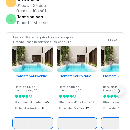
01 oct. - 24 déc.
01 mai - 10 août
Basse saison
11 août - 30 sept.
Les planificateurs qui ont consulté Naples
5 lieux
Grande Beach Resort ont aussi consulté
Promote your venue
Promote your venue
Promote your ve
Hôtel de luxe à
Hôtel de luxe à
Hôtel de luxe à
Washington
, DC
Washington
, DC
Washington
, DC
Chambres d'invités
:
237
Chambres d'invités
:
220
Chambres d'invité
Salles de réunion
:
8
Salles de réunion
:
17
Salles de réunion
: