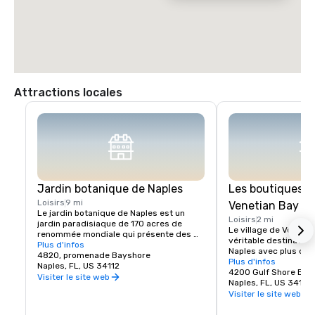
-Tournez à gauche en direction de l'ouest sur Pine Ridge Road.

-Traversez le sentier US41 Tamiami lorsque Pine Ridge Road devient 
Seagate Drive.

-Le complexe se trouve au bout de Seagate Drive, sur la droite.
Attractions locales
Jardin botanique de Naples
Les boutiques du
Loisirs
9 mi
Venetian Bay
Le jardin botanique de Naples est un 
Loisirs
2 mi
jardin paradisiaque de 170 acres de 
Le village de Venetia
renommée mondiale qui présente des 
véritable destination
plantes du monde entier. Nous sommes 
Plus d'infos
Naples avec plus de 
également le plus jeune jardin de 
4820, promenade Bayshore
luxe et restaurants a
Plus d'infos
l'histoire à avoir reçu le prestigieux prix 
Naples, FL, US 34112
la belle ville de Naples
4200 Gulf Shore Bou
d'excellence en jardinage de l'American 
Visiter le site web
Ce n'est pas un centr
Naples, FL, US 34103
Public Gardens Association en 2017.

restauration ordinaire
Visiter le site web
Le Jardin propose des programmes 
destination de shoppi
artistiques, culturels, éducatifs pour les 
avec plus de boutique