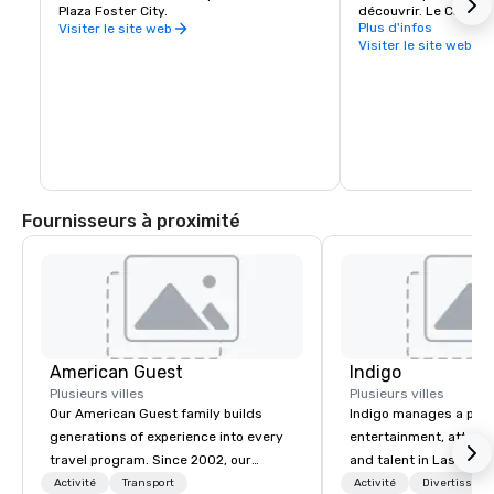
Plaza Foster City.
découvrir. Le Crowne 
propose un service de
Plus d'infos
Visiter le site web
depuis et vers le cen
Visiter le site web
Hilldales 3 fois par jo
Fournisseurs à proximité
American Guest
Indigo
Plusieurs villes
Plusieurs villes
Our American Guest family builds
Indigo manages a portfo
generations of experience into every
entertainment, attract
travel program. Since 2002, our
and talent in Las Vega
mission has been to capture the
and Atlantic City. We sp
Activité
Transport
Activité
Divertisseme