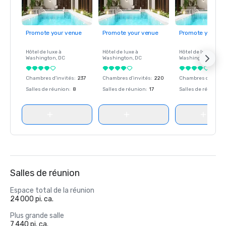
Promote your venue
Promote your venue
Promote your ve
Hôtel de luxe à
Hôtel de luxe à
Hôtel de luxe à
Washington
, DC
Washington
, DC
Washington
, DC
Chambres d'invités
:
237
Chambres d'invités
:
220
Chambres d'invité
Salles de réunion
:
8
Salles de réunion
:
17
Salles de réunion
:
Salles de réunion
Espace total de la réunion
24 000 pi. ca.
Plus grande salle
7 440 pi. ca.