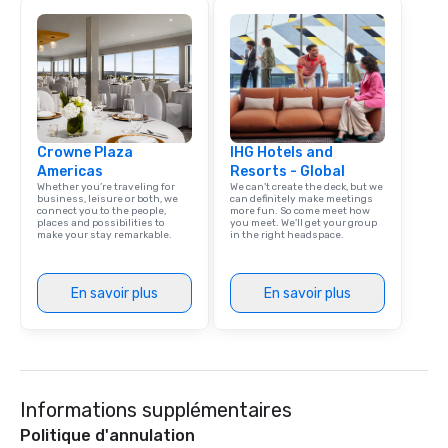
Crowne Plaza
IHG Hotels and
Americas
Resorts - Global
Whether you’re traveling for
We can't create the deck, but we
business, leisure or both, we
can definitely make meetings
connect you to the people,
more fun. So come meet how
places and possibilities to
you meet. We'll get your group
make your stay remarkable.
in the right headspace.
En savoir plus
En savoir plus
Informations supplémentaires
Politique d'annulation