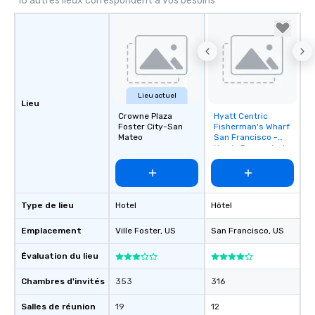
16 autres lieux correspondent à vos besoins
Lieu actuel
Lieu
Crowne Plaza
Hyatt Centric
Removed from
Foster City-San
Fisherman's Wharf
favorites
Mateo
San Francisco -
Newly Renovated
Type de lieu
Hotel
Hôtel
Emplacement
Ville Foster
, US
San Francisco
, US
Évaluation du lieu
Chambres d'invités
353
316
Salles de réunion
19
12