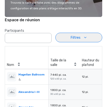
Trouvez la salle parfaite avec des diagrammes de
configuration et des plans d’étage interactifs en 3D.
Espace de réunion
Participants
Filtres
Taille de la
Hauteur du
Nom
salle
plafond
Magellan Ballroom
7 440 pi. ca.
12 pi.
120 x 60 pi. ca.
1 800 pi. ca.
Alexandria I-III
12 pi.
30 x 60 pi. ca.
1 800 pi. ca.