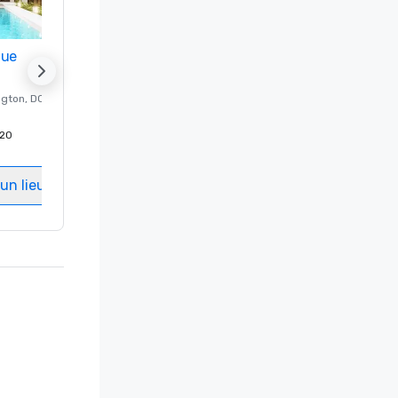
nue
Promote your venue
ngton
, DC
Hôtel de luxe à
Washington
, DC
20
Chambres d'invités
:
237
Salles de réunion
:
8
un lieu
Sélectionnez un lieu