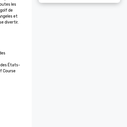
utes les 
olf de 
ngeles et 
e divertir.
es 
» des États-
f Course 