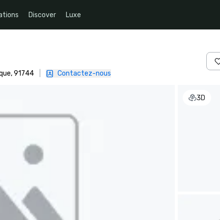
ations
Discover
Luxe
ique, 91744
|
Contactez-nous
3D