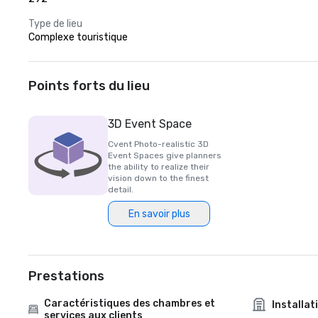
Type de lieu
Complexe touristique
Points forts du lieu
3D Event Space
Cvent Photo-realistic 3D
Event Spaces give planners
the ability to realize their
vision down to the finest
detail.
En savoir plus
Prestations
Caractéristiques des chambres et
Installat
services aux clients