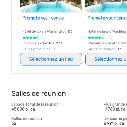
Promote your venue
Promote your venu
Hôtel de luxe à
Washington
, DC
Hôtel de luxe à
Washing
Chambres d'invités
:
237
Chambres d'invités
:
22
Salles de réunion
:
8
Salles de réunion
:
17
Sélectionnez un lieu
Sélectionnez u
Salles de réunion
Espace total de la réunion
Plus grande 
45 000 pi. ca.
11 760 pi. ca.
Salles de réunion
Deuxième plu
32
8 991 pi. ca.