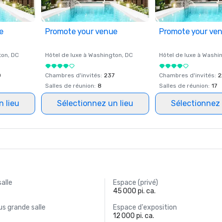
e
Promote your venue
Promote your ve
ton
, DC
Hôtel de luxe à
Washington
, DC
Hôtel de luxe à
Washi
0
Chambres d'invités
:
237
Chambres d'invités
:
2
Salles de réunion
:
8
Salles de réunion
:
17
n lieu
Sélectionnez un lieu
Sélectionnez 
salle
Espace (privé)
45 000 pi. ca.
s grande salle
Espace d'exposition
12 000 pi. ca.