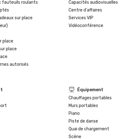
 fauteuils roulants
Capacités audiovisuelles
ptés
Centre d'affaires
adeaux sur place
Services VIP
eur)
Vidéoconférence
r place
sur place
lace
rnes autorisés
rt
Équipement
Chauffages portables
port
Murs portables
Piano
Piste de danse
Quai de chargement
Scène