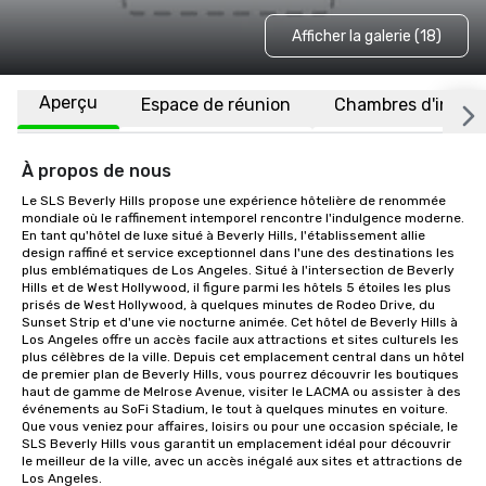
Afficher la galerie (18)
Aperçu
Espace de réunion
Chambres d'invité
À propos de nous
Le SLS Beverly Hills propose une expérience hôtelière de renommée 
mondiale où le raffinement intemporel rencontre l'indulgence moderne. 
En tant qu'hôtel de luxe situé à Beverly Hills, l'établissement allie 
design raffiné et service exceptionnel dans l'une des destinations les 
plus emblématiques de Los Angeles. Situé à l'intersection de Beverly 
Hills et de West Hollywood, il figure parmi les hôtels 5 étoiles les plus 
prisés de West Hollywood, à quelques minutes de Rodeo Drive, du 
Sunset Strip et d'une vie nocturne animée. Cet hôtel de Beverly Hills à 
Los Angeles offre un accès facile aux attractions et sites culturels les 
plus célèbres de la ville. Depuis cet emplacement central dans un hôtel 
de premier plan de Beverly Hills, vous pourrez découvrir les boutiques 
haut de gamme de Melrose Avenue, visiter le LACMA ou assister à des 
événements au SoFi Stadium, le tout à quelques minutes en voiture. 
Que vous veniez pour affaires, loisirs ou pour une occasion spéciale, le 
SLS Beverly Hills vous garantit un emplacement idéal pour découvrir 
le meilleur de la ville, avec un accès inégalé aux sites et attractions de 
Los Angeles.