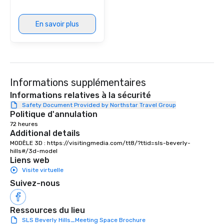
Lipa’s cellist, and fre
with Cindy Lauper’s ke
En savoir plus
He has released origin
Spotify and has co-di
starred in several mus
shared stages with m
off-Broadway musical
Informations supplémentaires
even composed music 
documentary “The Esse
Informations relatives à la sécurité
which peaked at #1 in 
Safety Document Provided by Northstar Travel Group
Politique d'annulation
Documentaries category. “Not
72 heures
short of spectacular” -
Additional details
Vandenberghe | The V
MODÈLE 3D : https://visitingmedia.com/tt8/?ttid=sls-beverly-
Inquire for other optio
hills#/3d-model
trio, sax, drummer, DJ,
Liens web
Visite virtuelle
Suivez-nous
Ressources du lieu
SLS Beverly Hills_Meeting Space Brochure