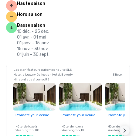
Haute saison
Hors saison
Basse saison
10 déc. - 25 déc.
01 avr. - 01 mai
01 janv. - 15 janv.
15 nov. - 30 nov.
01 juin - 30 sept.
Les planificateurs qui ont consulté SLS
Hotel, a Luxury Collection Hotel, Beverly
5 lieux
Hills ont aussi consulté
Promote your venue
Promote your venue
Promote your ve
Hôtel de luxe à
Hôtel de luxe à
Hôtel de luxe à
Washington
, DC
Washington
, DC
Washington
, DC