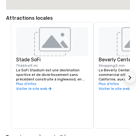
Attractions locales
Stade SoFi
Beverly Center
Théâtre
9 mi
Shopping
5 min
Le SoFi Stadium est une destination 
Le Beverly Center est
sportive et de divertissement sans 
commercial situé à Lo
précédent construite à Inglewood, en 
Californie, aux États-U
Californie, par le propriétaire/président 
Plus d'infos
bâtiment de huit étage
Plus d'infos
des Los Angeles Rams, E. Stanley 
de Beverly Hills et d
Visiter le site web
Visiter le site web
Kroenke.
entre les boulevards 
Vicente. Les principau
incluent Bloomingdale