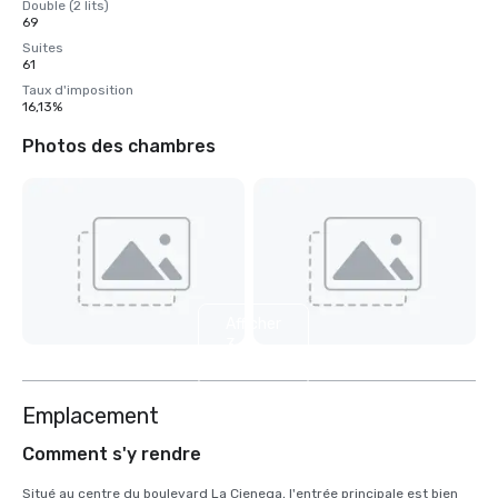
Double (2 lits)
69
Suites
61
Taux d'imposition
16,13%
Photos des chambres
Afficher
3
autres
Emplacement
Comment s'y rendre
Situé au centre du boulevard La Cienega, l'entrée principale est bien 