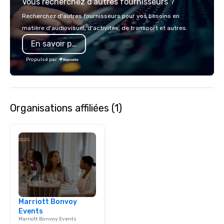
Vous recherchez d'autres fournisseurs ?
song list is a variety 
from classics, easy lis
Recherchez d'autres fournisseurs pour vos besoins en
80s and 90s to modern
matière d'audiovisuel, d'activités, de transport et autres.
unparalleled musicians
En savoir plus
dynamic performances
soft acoustic instrume
Propulsé par
tempo acoustic guitar 
the way to upbeat danc
40’s with electric guit
an incredibly versatil
Organisations affiliées (1)
can be a unique alterna
having to hire several
different parts of an e
to perform wirelessly,
while performing, inte
crowd, and raising the
room. Dylan has an extensive history
in music, including rec
legendary East West S
Marriott Bonvoy
Elvis, The Beatles, U2,
Events
Styles also recorded.
Marriott Bonvoy Events
with Hans Zimmer’s firs