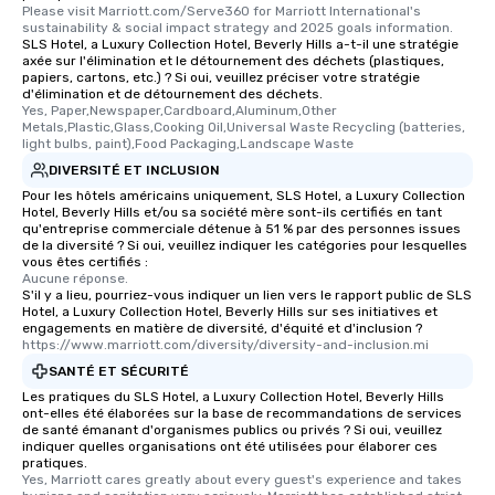
Please visit Marriott.com/Serve360 for Marriott International's 
sustainability & social impact strategy and 2025 goals information.
SLS Hotel, a Luxury Collection Hotel, Beverly Hills a-t-il une stratégie
axée sur l'élimination et le détournement des déchets (plastiques,
papiers, cartons, etc.) ? Si oui, veuillez préciser votre stratégie
d'élimination et de détournement des déchets.
Yes, Paper,Newspaper,Cardboard,Aluminum,Other 
Metals,Plastic,Glass,Cooking Oil,Universal Waste Recycling (batteries, 
light bulbs, paint),Food Packaging,Landscape Waste
DIVERSITÉ ET INCLUSION
Pour les hôtels américains uniquement, SLS Hotel, a Luxury Collection
Hotel, Beverly Hills et/ou sa société mère sont-ils certifiés en tant
qu'entreprise commerciale détenue à 51 % par des personnes issues
de la diversité ? Si oui, veuillez indiquer les catégories pour lesquelles
vous êtes certifiés :
Aucune réponse.
S'il y a lieu, pourriez-vous indiquer un lien vers le rapport public de SLS
Hotel, a Luxury Collection Hotel, Beverly Hills sur ses initiatives et
engagements en matière de diversité, d'équité et d'inclusion ?
https://www.marriott.com/diversity/diversity-and-inclusion.mi
SANTÉ ET SÉCURITÉ
Les pratiques du SLS Hotel, a Luxury Collection Hotel, Beverly Hills
ont-elles été élaborées sur la base de recommandations de services
de santé émanant d'organismes publics ou privés ? Si oui, veuillez
indiquer quelles organisations ont été utilisées pour élaborer ces
pratiques.
Yes, Marriott cares greatly about every guest's experience and takes 