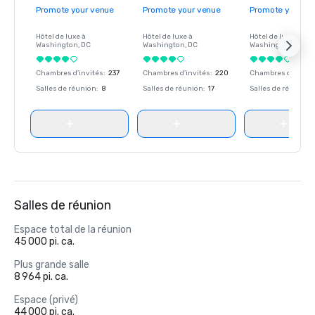
Promote your venue
Promote your venue
Promote your ve
Hôtel de luxe à
Hôtel de luxe à
Hôtel de luxe à
Washington
, DC
Washington
, DC
Washington
, DC
Chambres d'invités
:
237
Chambres d'invités
:
220
Chambres d'invité
Salles de réunion
:
8
Salles de réunion
:
17
Salles de réunion
:
Salles de réunion
Espace total de la réunion
45 000 pi. ca.
Plus grande salle
8 964 pi. ca.
Espace (privé)
44 000 pi. ca.