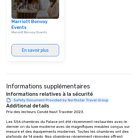
Smacking Foodie Tours,
group is assured a top
experience with three 
Marriott Bonvoy
signature dishes at ea
Events
Our affordable tours a
Marriott Bonvoy Events
person with tax and gr
included. The only thi
are drinks. However, 
En savoir plus
package upgrade is ava
provides guests a sign
at various stops. Build Your Network
Our exclusive experien
ultimate networking op
Informations supplémentaires
a typical sit-down dinn
to engage the person t
Informations relatives à la sécurité
right of you. Because 
Safety Document Provided by Northstar Travel Group
Additional details
place at multiple resta
Prix des lecteurs Condé Nast Traveler 2023. 

walking in between, th
countless opportunitie
Les 556 chambres du Palace ont été récemment restaurées avec le 
with different people 
dernier cri du luxe moderne avec de magnifiques meubles conçus sur 
down at each venue a
mesure et des équipements modernes. Toutes les chambres ont des 
plafonds de 14 pieds. Nos chambres récemment rénovées offrent 
traverse along the way