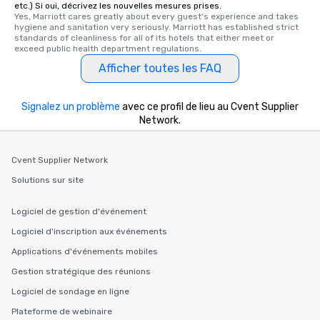
etc.) Si oui, décrivez les nouvelles mesures prises.
key. Whether you desir
Yes, Marriott cares greatly about every guest's experience and takes 
business hours or earl
hygiene and sanitation very seriously. Marriott has established strict 
standards of cleanliness for all of its hotels that either meet or 
after work, we can coo
exceed public health department regulations. 
you to provide options 
Afficher toutes les FAQ
needs. Go for as Long or as Short as
You Like Along with fle
scheduling, Lip Smack
Signalez un problème
avec ce profil de lieu au Cvent Supplier
Tours also provides a 
Network.
durations. Our shortes
2.5 hours; our longest 
hours, with optional 
Cvent Supplier Network
incentives.
Solutions sur site
Logiciel de gestion d'événement
Logiciel d'inscription aux événements
Applications d'événements mobiles
Gestion stratégique des réunions
Logiciel de sondage en ligne
Plateforme de webinaire