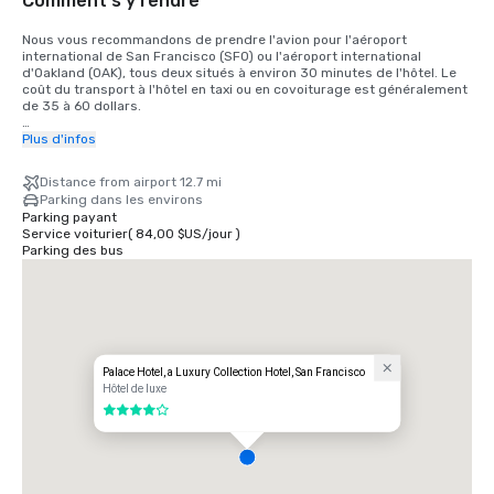
Comment s'y rendre
Nous vous recommandons de prendre l'avion pour l'aéroport 
international de San Francisco (SFO) ou l'aéroport international 
d'Oakland (OAK), tous deux situés à environ 30 minutes de l'hôtel. Le 
coût du transport à l'hôtel en taxi ou en covoiturage est généralement 
de 35 à 60 dollars.

Pour les clients qui souhaitent prendre le train, le train Bay Area Rapid 
Plus d'infos
Transit (BART) relie SFO à San Francisco toutes les 15 à 20 minutes. Il 
vous suffit de monter à bord de n'importe quel train à destination de 
Distance from airport 12.7 mi
San Francisco à la gare BART située dans le terminal international. 
Parking dans les environs
Descendez du train à la gare de Montgomery Street. Le Palace Hotel 
Parking payant
est situé à l'angle de Market Street et de New Montgomery Street, 
Service voiturier
(
84,00 $US
/
jour
)
juste en face de la gare. Le coût total est de 8,65$. Le temps de trajet 
Parking des bus
est d'environ 45 minutes.
Palace Hotel, a Luxury Collection Hotel, San Francisco
Hôtel de luxe
4 sur 5