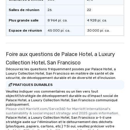
Memorable Experience f
Smacking Foodie Tours
Salles de réunion
26
22
to gather and dine tha
experienced, and all ar
Plus grande salle
8 964 pi. ca.
4 928 pi. ca.
remember. Our one-of-
Espace de réunion
45 000 pi. ca.
30 000 pi. ca.
are special, from the fi
last. It’s an experienc
will reminisce about lo
leave. Location, Location, Location
Foire aux questions de Palace Hotel, a Luxury
One of the best reason
Collection Hotel, San Francisco
convenient and efficie
experience is designed
Découvrez les questions fréquemment posées par Palace Hotel, a
Luxury Collection Hotel, San Francisco en matière de santé et de
restaurants are within
sécurité, de développement durable et de diversité et d'inclusion.
walking distance of ea
PRATIQUES DURABLES
short stroll allows you
Veuillez indiquer vos commentaires ou un lien vers tout
members a chance to 
objectif/stratégie de développement durable ou d'impact social de
networking opportunit
Palace Hotel, a Luxury Collection Hotel, San Francisco communiqué
publiquement.
heading to the next pl
Please visit Marriott.com/Serve360 for Marriott International's 
itinerary. You Get a Dinner and a Show
sustainability & social impact strategy and 2025 goals information.
Palace Hotel, a Luxury Collection Hotel, San Francisco a-t-il une
Our tours offer an exqu
stratégie axée sur l'élimination et le détournement des déchets
entertainment. All tour
(plastiques, papiers, cartons, etc.) ? Si oui, veuillez préciser votre
knowledgeable, profes