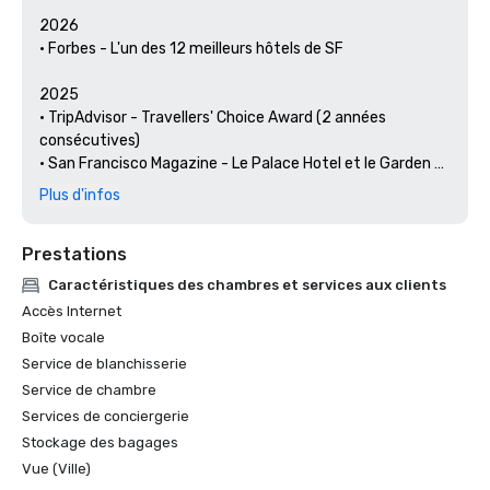
2026

• Forbes - L'un des 12 meilleurs hôtels de SF

2025

• TripAdvisor - Travellers' Choice Award (2 années 
consécutives)

• San Francisco Magazine - Le Palace Hotel et le Garden 
Court ont été reconnus comme les meilleurs hôtels pour 
Plus d'infos
un brunch et un cadre 

• Hospitality Net - Les 27 meilleurs endroits à visiter en 
Prestations
Californie au moins une fois dans votre vie

• Thrillist - Les meilleures choses à faire à San Francisco 
Caractéristiques des chambres et services aux clients
pour un amateur d'art et de culture

Accès Internet
• Escapades locales : le concierge du Palace Hotel met en 
Boîte vocale
lumière les arts et la culture de San Francisco

Service de blanchisserie
• Haute Living San Francisco - Le Palace Hotel de San 
Service de chambre
Francisco fête ses 150 ans

Services de conciergerie
2024

Stockage des bagages
• Travel + Leisure - Les meilleurs hôtels de SF - Hôtel avec 
Vue (Ville)
les meilleurs équipements
