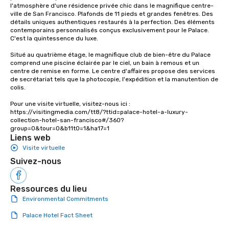
l'atmosphère d'une résidence privée chic dans le magnifique centre-
experiences not only 
ville de San Francisco. Plafonds de 11 pieds et grandes fenêtres. Des 
ways to network, but a
détails uniques authentiques restaurés à la perfection. Des éléments 
contemporains personnalisés conçus exclusivement pour le Palace. 
way to do so. Large Groups Welcome
C'est la quintessence du luxe. 

Lip Smacking Foodie To
groups, small or large.
Situé au quatrième étage, le magnifique club de bien-être du Palace 
comprend une piscine éclairée par le ciel, un bain à remous et un 
experiences can acc
centre de remise en forme. Le centre d'affaires propose des services 
groups from as few as
de secrétariat tels que la photocopie, l'expédition et la manutention de 
as 500 guests, making
colis.

choice for any corpora
Pour une visite virtuelle, visitez-nous ici : 
Stress-Free Booking 
https://visitingmedia.com/tt8/?ttid=palace-hotel-a-luxury-
a tour is stress-free a
collection-hotel-san-francisco#/360?
group=0&tour=0&b11t0=1&ha17=1
enjoy the company of 
Liens web
more easily. You’ll tak
Visite virtuelle
knowing that everythin
Suivez-nous
of from the moment the
booked to the minute i
Since the menu is alre
Ressources du lieu
have nothing to worry 
Environmental Commitments
remember to submit ah
date any dietary restr
Palace Hotel Fact Sheet
allergies for anyone in