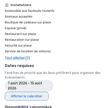
• Guide de voyage Forbes : l'un des 15 hôtels proposant 
Installations
des expériences inoubliables en matière de caviar

Accessible aux fauteuils roulants
• SF Gate — Le meilleur de la région de la baie de San 
Animaux acceptés
Francisco — Les 5 meilleurs hôtels 

Boutique de cadeaux sur place
• OpenTable — L'un des 12 plus beaux restaurants de SF

Espace (privé)
• Travellers' Choice Awards - Meilleur des meilleurs

Restaurant sur place
• Destination I Do — L'une des 6 meilleures destinations de 
mariage LGBTQ+ aux États-Unis (première liste)

Restauration sur place
• Insidehook — Meilleur bar d'hôtel de SF

Sécurité sur place
• SF Travel — Les hôtels de luxe les mieux notés à SF

Service de location de voitures
• Timeout, l'un des meilleurs hôtels de luxe de SF

Tout afficher (7)
2023

Dates requises
• Hôtel Condé Nast Traveller Top

Fenêtres de priorité que les lieux préfèrent pour organiser des
• Magazine de voyage et de loisirs - Meilleur hôtel de SF

événements
7 août 2026 - 15 août
2026
Afficher le calendrier
Disponibilité saisonnière