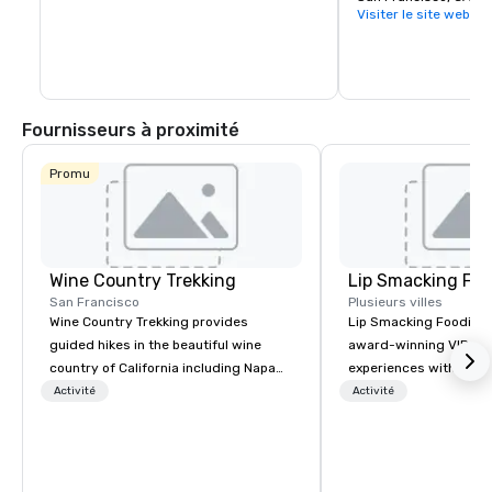
Visiter le site web
Fournisseurs à proximité
Promu
Wine Country Trekking
Lip Smacking Foo
San Francisco
Plusieurs villes
Wine Country Trekking provides
Lip Smacking Foodie T
guided hikes in the beautiful wine
award-winning VIP gro
country of California including Napa
experiences with visits
and Sonoma Valleys. These
restaurants throughou
Activité
Activité
experiences include walking in the
States. Choose either
vineyards, amongst ancient redwood
activity or evening d
trees and oak groves with a curated
groups are escorted i
wine country lunch and visits to iconic
the best tables in the 