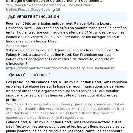
stratégie d'élimination et de détournement des déchets.
Yes, Paper,Newspaper,Cardboard,Aluminum,Other 
who leads the group on
Metals,Plastic,Glass,Cooking Oil
offering engaging tidb
DIVERSITÉ ET INCLUSION
fascinating stories. S
Pour les hôtels américains uniquement, Palace Hotel, a Luxury
interactive experience
Collection Hotel, San Francisco et/ou sa société mère sont-ils certifiés
along the way exclusive
en tant qu'entreprise commerciale détenue à 51 % par des personnes
issues de la diversité ? Si oui, veuillez indiquer les catégories pour
ensuring there is neve
lesquelles vous êtes certifiés :
Different Types of Cuis
Aucune réponse.
experiences offer the a
S'il y a lieu, pourriez-vous indiquer un lien vers le rapport public de
Palace Hotel, a Luxury Collection Hotel, San Francisco sur ses
several renowned rest
initiatives et engagements en matière de diversité, d'équité et
convenient outing, inc
d'inclusion ?
https://www.marriott.com/diversity/diversity-and-inclusion.mi
and your guests might
discovered otherwise 
SANTÉ ET SÉCURITÉ
at a typical corporate 
Les pratiques du Palace Hotel, a Luxury Collection Hotel, San Francisco
ont-elles été élaborées sur la base de recommandations de services
a way to try some of t
de santé émanant d'organismes publics ou privés ? Si oui, veuillez
in the city and dive in
indiquer quelles organisations ont été utilisées pour élaborer ces
cuisines and dishes. Al
pratiques.
Yes, Marriott cares greatly about every guest's experience and takes 
selected dishes are cu
hygiene and sanitation very seriously. Marriott has established strict 
high standards to ensu
standards of cleanliness for all of its hotels that either meet or 
exceed public health department regulations. 
delight any palate. Tours Available
Palace Hotel, a Luxury Collection Hotel, San Francisco nettoie-t-il et
from Day to Night With
désinfecte-t-il les zones publiques et les installations accessibles au
group experience, bookin
public (comme les salles de réunion, les restaurants, les ascenseurs,