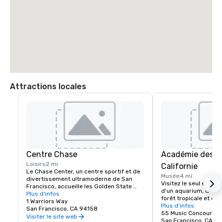
Attractions locales
Centre Chase
Académie des s
Loisirs
2 mi
Californie
Le Chase Center, un centre sportif et de 
Musée
4 mi
divertissement ultramoderne de San 
Visitez le seul endro
Francisco, accueille les Golden State 
d'un aquarium, d'un p
Warriors et organise près de 200 
Plus d'infos
forêt tropicale et d'u
événements par an.
1 Warriors Way
naturelle, le tout so
Plus d'infos
San Francisco, CA 94158
55 Music Concourse 
Visiter le site web
San Francisco, CA 94