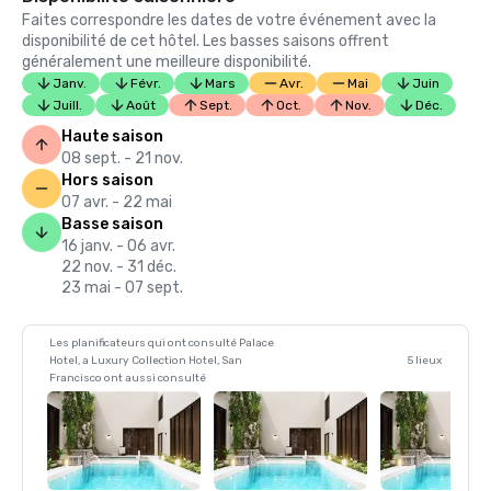
Faites correspondre les dates de votre événement avec la
disponibilité de cet hôtel. Les basses saisons offrent
généralement une meilleure disponibilité.
Janv.
Févr.
Mars
Avr.
Mai
Juin
Juill.
Août
Sept.
Oct.
Nov.
Déc.
Haute saison
08 sept. - 21 nov.
Hors saison
07 avr. - 22 mai
Basse saison
16 janv. - 06 avr.
22 nov. - 31 déc.
23 mai - 07 sept.
Les planificateurs qui ont consulté Palace
Hotel, a Luxury Collection Hotel, San
5 lieux
Francisco ont aussi consulté