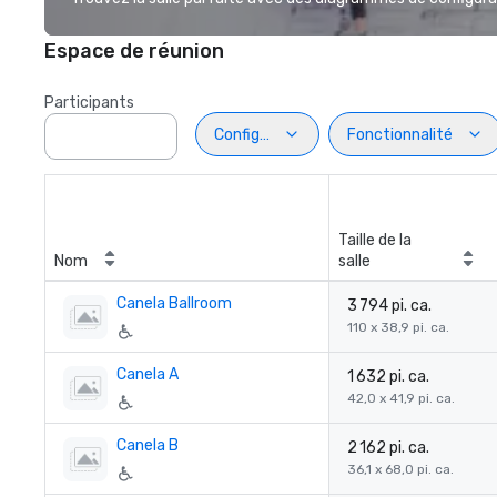
Espace de réunion
Participants
Configuration
Fonctionnalité
Taille de la
Nom
salle
Canela Ballroom
3 794 pi. ca.
110 x 38,9 pi. ca.
Canela A
1 632 pi. ca.
42,0 x 41,9 pi. ca.
Canela B
2 162 pi. ca.
36,1 x 68,0 pi. ca.