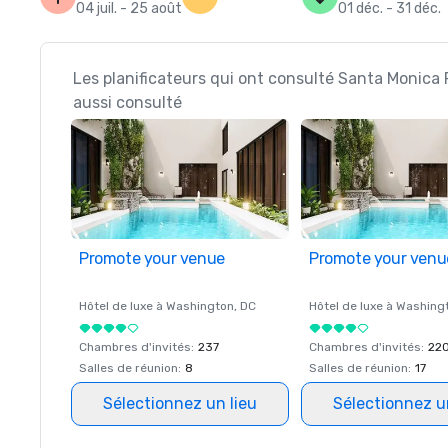
04 juil. - 25 août
01 déc. - 31 déc.
Les planificateurs qui ont consulté Santa Monica 
aussi consulté
Promote your venue
Promote your venu
Hôtel de luxe à
Washington
, DC
Hôtel de luxe à
Washing
Chambres d'invités
:
237
Chambres d'invités
:
22
Salles de réunion
:
8
Salles de réunion
:
17
Sélectionnez un lieu
Sélectionnez u