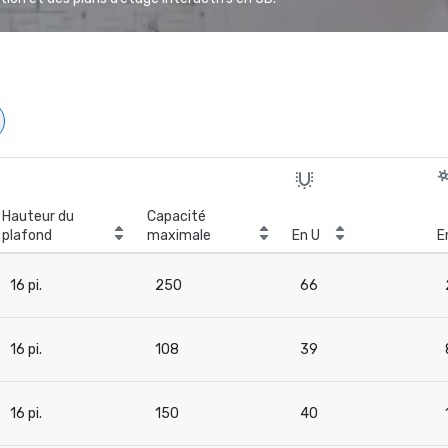
Hauteur du
Capacité
plafond
maximale
En U
E
16 pi.
250
66
16 pi.
108
39
16 pi.
150
40