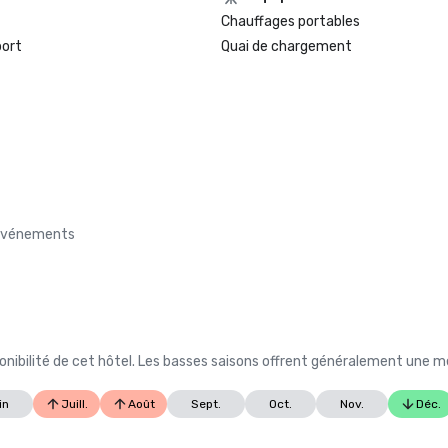
Chauffages portables
port
Quai de chargement
s événements
nibilité de cet hôtel. Les basses saisons offrent généralement une me
in
Juill.
Août
Sept.
Oct.
Nov.
Déc.