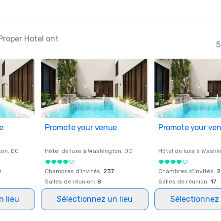
Proper Hotel ont
5
e
Promote your venue
Promote your ve
ton
, DC
Hôtel de luxe à
Washington
, DC
Hôtel de luxe à
Washi
0
Chambres d'invités
:
237
Chambres d'invités
:
2
Salles de réunion
:
8
Salles de réunion
:
17
n lieu
Sélectionnez un lieu
Sélectionnez 