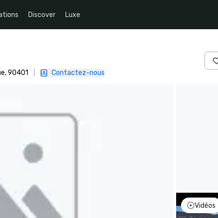
ations
Discover
Luxe
ue, 90401
|
Contactez-nous
Vidéos