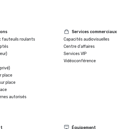
ions
Services commerciaux
 fauteuils roulants
Capacités audiovisuelles
ptés
Centre d'affaires
eur)
Services VIP
Vidéoconférence
privé)
r place
sur place
lace
rnes autorisés
rt
Équipement