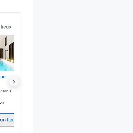
 lieux
nue
Promote your venue
ngton
, DC
Hôtel de luxe à
Washington
, DC
20
Chambres d'invités
:
237
Salles de réunion
:
8
un lieu
Sélectionnez un lieu