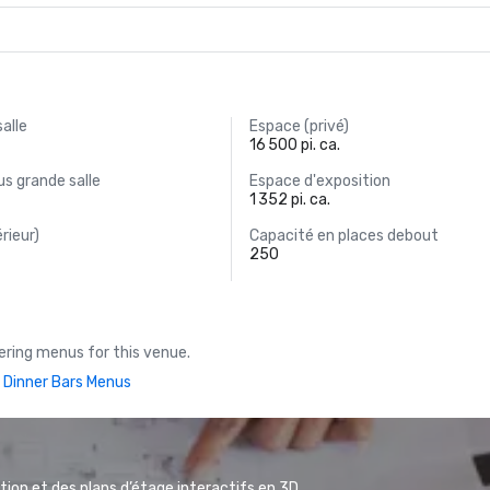
salle
Espace (privé)
16 500 pi. ca.
s grande salle
Espace d'exposition
1 352 pi. ca.
rieur)
Capacité en places debout
250
ring menus for this venue.
 Dinner Bars Menus
ion et des plans d’étage interactifs en 3D.