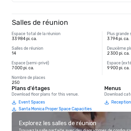
Salles de réunion
Espace total de la réunion
Plus grande 
33 984 pi. ca.
3 794 pi. ca.
Salles de réunion
Deuxième plu
14
2 300 pi. ca.
Espace (semi-privé)
Espace (exté
7 000 pi. ca.
9 900 pi. ca.
Nombre de places
250
Plans d'étages
Menus
Download floor plans for this venue.
Download cate
Event Spaces
Reception
Santa Monica Proper Space Capacities
Explorez les salles de réunion
Trouvez la salle parfaite avec des diagrammes de configurat