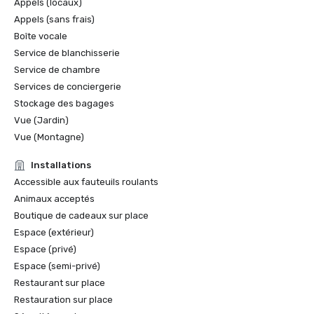
Appels (locaux)
Northstar Meetings Group Stella Awards | Médaille 
Appels (sans frais)
d'argent dans la catégorie Meilleur complexe de golf de la 
Boîte vocale
région du Far West

Thrillist | Restaurants les plus romantiques pour un 
Service de blanchisserie
rendez-vous

Service de chambre
Healthy Travel Magazine | Les meilleurs complexes 
Services de conciergerie
hôteliers pour célébrer la Journée nationale des sentiers

Stockage des bagages
Observer | Les meilleurs cocktails d'automne proposés par 
Vue (Jardin)
les bars d'hôtels préférés du monde entier

Vue (Montagne)
Installations
Accessible aux fauteuils roulants
Animaux acceptés
Boutique de cadeaux sur place
Espace (extérieur)
Espace (privé)
Espace (semi-privé)
Restaurant sur place
Restauration sur place