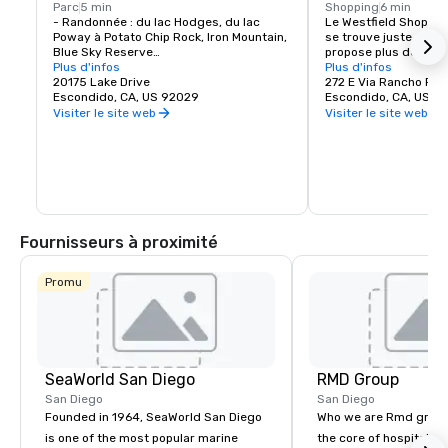
Parc
5 min
Shopping
6 min
- Randonnée : du lac Hodges, du lac 
Le Westfield Shoppin
Poway à Potato Chip Rock, Iron Mountain, 
se trouve juste en hau
Blue Sky Reserve

propose plus de 200 
- Parc safari du zoo de San Diego : visite 
Plus d'infos
spécialisées à explore
Plus d'infos
en tramway africain, visites des 
20175 Lake Drive
272 E Via Rancho Pk
coulisses, tyrolienne

Escondido, CA, US 92029
Escondido, CA, US 9
- Région viticole de Highland Valley avec 
Visiter le site web
Visiter le site web
ses établissements vinicoles de charme

- Visites et dégustations de brasseries 
artisanales locales

- Balades en montgolfière

- Équitation
Fournisseurs à proximité
Promu
SeaWorld San Diego
RMD Group
San Diego
San Diego
Founded in 1964, SeaWorld San Diego
Who we are Rmd group 
is one of the most popular marine
the core of hospitality