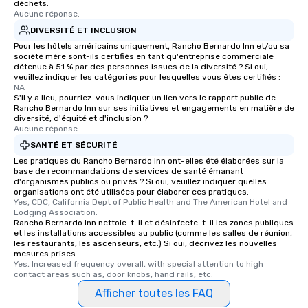
déchets.
Aucune réponse.
DIVERSITÉ ET INCLUSION
Pour les hôtels américains uniquement, Rancho Bernardo Inn et/ou sa
société mère sont-ils certifiés en tant qu'entreprise commerciale
détenue à 51 % par des personnes issues de la diversité ? Si oui,
veuillez indiquer les catégories pour lesquelles vous êtes certifiés :
NA
S'il y a lieu, pourriez-vous indiquer un lien vers le rapport public de
Rancho Bernardo Inn sur ses initiatives et engagements en matière de
diversité, d'équité et d'inclusion ?
Aucune réponse.
SANTÉ ET SÉCURITÉ
Les pratiques du Rancho Bernardo Inn ont-elles été élaborées sur la
base de recommandations de services de santé émanant
d'organismes publics ou privés ? Si oui, veuillez indiquer quelles
organisations ont été utilisées pour élaborer ces pratiques.
Yes, CDC, California Dept of Public Health and The American Hotel and 
Lodging Association.
Rancho Bernardo Inn nettoie-t-il et désinfecte-t-il les zones publiques
et les installations accessibles au public (comme les salles de réunion,
les restaurants, les ascenseurs, etc.) Si oui, décrivez les nouvelles
mesures prises.
Yes, Increased frequency overall, with special attention to high 
contact areas such as, door knobs, hand rails, etc.
Afficher toutes les FAQ