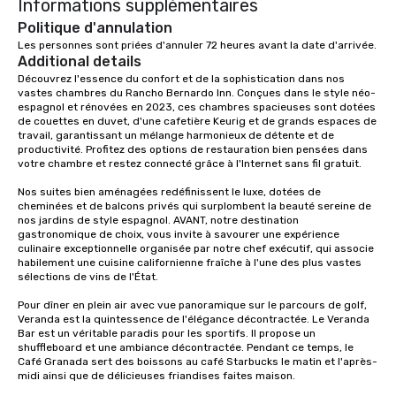
Informations supplémentaires
Politique d'annulation
Les personnes sont priées d'annuler 72 heures avant la date d'arrivée.
Additional details
Découvrez l'essence du confort et de la sophistication dans nos 
vastes chambres du Rancho Bernardo Inn. Conçues dans le style néo-
espagnol et rénovées en 2023, ces chambres spacieuses sont dotées 
de couettes en duvet, d'une cafetière Keurig et de grands espaces de 
travail, garantissant un mélange harmonieux de détente et de 
productivité. Profitez des options de restauration bien pensées dans 
votre chambre et restez connecté grâce à l'Internet sans fil gratuit.

Nos suites bien aménagées redéfinissent le luxe, dotées de 
cheminées et de balcons privés qui surplombent la beauté sereine de 
nos jardins de style espagnol. AVANT, notre destination 
gastronomique de choix, vous invite à savourer une expérience 
culinaire exceptionnelle organisée par notre chef exécutif, qui associe 
habilement une cuisine californienne fraîche à l'une des plus vastes 
sélections de vins de l'État.

Pour dîner en plein air avec vue panoramique sur le parcours de golf, 
Veranda est la quintessence de l'élégance décontractée. Le Veranda 
Bar est un véritable paradis pour les sportifs. Il propose un 
shuffleboard et une ambiance décontractée. Pendant ce temps, le 
Café Granada sert des boissons au café Starbucks le matin et l'après-
midi ainsi que de délicieuses friandises faites maison.
