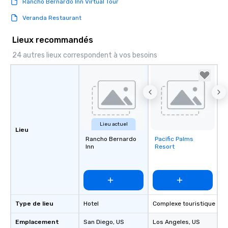
Rancho Bernardo Inn Virtual Tour
Veranda Restaurant
Lieux recommandés
24 autres lieux correspondent à vos besoins
Lieu actuel
Lieu
Rancho Bernardo
Pacific Palms
Removed from
Inn
Resort
favorites
Type de lieu
Hotel
Complexe touristique
Emplacement
San Diego
, US
Los Angeles
, US