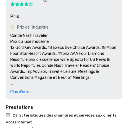
Prix
Prix de l'industrie
Condé Nast Traveler

Prix du luxe moderne

12 Gold Key Awards, 18 Executive Choice Awards, 18 Mobil 
Four Star Resort Awards, 41 prix AAA Four Diamond 
Resort, le prix d'excellence Wine Spectator US News & 
World Report, les Condé Nast Traveler Readers' Choice 
Awards, TripAdvisor, Travel + Leisure, Meetings & 
Conventions Magazine et Best of Meetings.

AAA | Le meilleur de l'entretien ménager

Plus d'infos
Actualités américaines et rapport mondial | #3 San Diego 
Resort

Prestations
Actualités américaines et rapport mondial | #6 San Diego 
Hotels

Caractéristiques des chambres et services aux clients
Visitez la Californie | Les meilleurs endroits pour jouer au 
Accès Internet
golf en Californie
