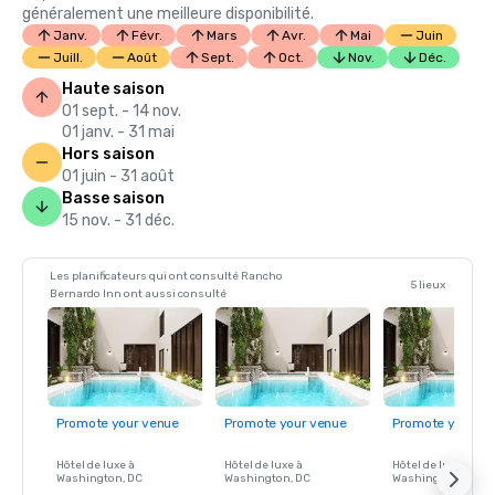
généralement une meilleure disponibilité.
Janv.
Févr.
Mars
Avr.
Mai
Juin
Juill.
Août
Sept.
Oct.
Nov.
Déc.
Haute saison
01 sept. - 14 nov.
01 janv. - 31 mai
Hors saison
01 juin - 31 août
Basse saison
15 nov. - 31 déc.
Les planificateurs qui ont consulté Rancho
5 lieux
Bernardo Inn ont aussi consulté
Promote your venue
Promote your venue
Promote your ve
Hôtel de luxe à
Hôtel de luxe à
Hôtel de luxe à
Washington
, DC
Washington
, DC
Washington
, DC