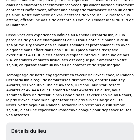
chaque moment est pensé pour une expérience enchanteresse. Entrez 
dans nos chambres récemment rénovées qui allient harmonieusement 
confort et raffinement, offrant une escapade fantaisiste dans un cadre 
paisible. Notre complexe de 265 hectares de verdure luxuriante vous 
attend, offrant une oasis de détente au cœur du climat idéal du sud de 
la Californie.

Découvrez des expériences infinies au Rancho Bernardo Inn, où un 
parcours de golf de championnat de 18 trous côtoie le bonheur d'un 
spa primé. Organisez des réunions sociales et professionnelles avec 
élégance sans effort dans nos 100 000 pieds carrés d'espace 
extérieur et 40 000 pieds carrés d'espace intérieur. Chacune de nos 
286 chambres et suites luxueuses est conçue pour améliorer votre 
séjour, en garantissant un niveau de confort et de style inégalé.

Témoignage de notre engagement en faveur de l'excellence, le Rancho 
Bernardo Inn a reçu de nombreuses distinctions, dont 12 Gold Key 
Awards, 18 Executive Choice Awards, 18 Mobil Four Star Resort 
Awards et 42 AAA Four Diamond Resort Awards. En outre, nous 
sommes fiers de détenir le prix Condé Nast Traveler Top SoCal Resort, 
le prix d'excellence Wine Spectator et le prix Silver Badge de l'U.S. 
News. Votre séjour au Rancho Bernardo Inn n'est pas qu'un simple 
séjour ; c'est une expérience immersive conçue pour dépasser toutes 
vos attentes.
Détails du lieu