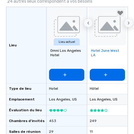
24 autres lieux correspondent à vos besoins
Lieu actuel
Lieu
Omni Los Angeles
Hotel June West
Removed from
Hotel
LA
favorites
Type de lieu
Hotel
Hôtel
Emplacement
Los Angeles
, US
Los Angeles
, US
Évaluation du lieu
Chambres d'invités
453
249
Salles de réunion
29
11