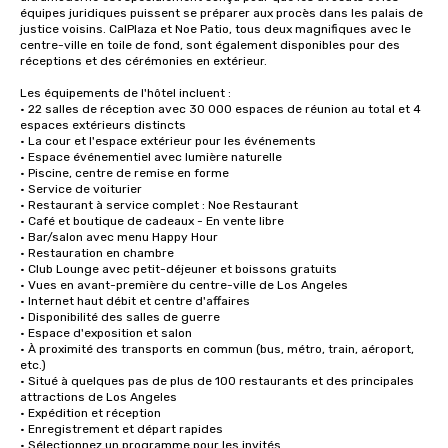
équipes juridiques puissent se préparer aux procès dans les palais de 
justice voisins. CalPlaza et Noe Patio, tous deux magnifiques avec le 
centre-ville en toile de fond, sont également disponibles pour des 
réceptions et des cérémonies en extérieur. 

Les équipements de l'hôtel incluent :

• 22 salles de réception avec 30 000 espaces de réunion au total et 4 
espaces extérieurs distincts

• La cour et l'espace extérieur pour les événements

• Espace événementiel avec lumière naturelle

• Piscine, centre de remise en forme

• Service de voiturier

• Restaurant à service complet : Noe Restaurant

• Café et boutique de cadeaux - En vente libre

• Bar/salon avec menu Happy Hour

• Restauration en chambre

• Club Lounge avec petit-déjeuner et boissons gratuits

• Vues en avant-première du centre-ville de Los Angeles

• Internet haut débit et centre d'affaires

• Disponibilité des salles de guerre 

• Espace d'exposition et salon

• À proximité des transports en commun (bus, métro, train, aéroport, 
etc.)

• Situé à quelques pas de plus de 100 restaurants et des principales 
attractions de Los Angeles

• Expédition et réception

• Enregistrement et départ rapides

• Sélectionnez un programme pour les invités