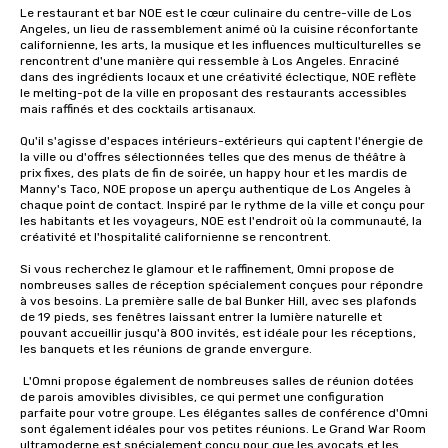
Le restaurant et bar NOE est le cœur culinaire du centre-ville de Los 
Angeles, un lieu de rassemblement animé où la cuisine réconfortante 
californienne, les arts, la musique et les influences multiculturelles se 
rencontrent d'une manière qui ressemble à Los Angeles. Enraciné 
dans des ingrédients locaux et une créativité éclectique, NOE reflète 
le melting-pot de la ville en proposant des restaurants accessibles 
mais raffinés et des cocktails artisanaux.

Qu'il s'agisse d'espaces intérieurs-extérieurs qui captent l'énergie de 
la ville ou d'offres sélectionnées telles que des menus de théâtre à 
prix fixes, des plats de fin de soirée, un happy hour et les mardis de 
Manny's Taco, NOE propose un aperçu authentique de Los Angeles à 
chaque point de contact. Inspiré par le rythme de la ville et conçu pour 
les habitants et les voyageurs, NOE est l'endroit où la communauté, la 
créativité et l'hospitalité californienne se rencontrent.

Si vous recherchez le glamour et le raffinement, Omni propose de 
nombreuses salles de réception spécialement conçues pour répondre 
à vos besoins. La première salle de bal Bunker Hill, avec ses plafonds 
de 19 pieds, ses fenêtres laissant entrer la lumière naturelle et 
pouvant accueillir jusqu'à 800 invités, est idéale pour les réceptions, 
les banquets et les réunions de grande envergure.

 L'Omni propose également de nombreuses salles de réunion dotées 
de parois amovibles divisibles, ce qui permet une configuration 
parfaite pour votre groupe. Les élégantes salles de conférence d'Omni 
sont également idéales pour vos petites réunions. Le Grand War Room 
ultramoderne est spécialement conçu pour que les avocats et les 