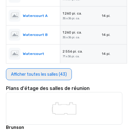
1 260 pi. ca.
Watercourt A
14 pi.
35 x 36 pi. ca.
1 260 pi. ca.
Watercourt B
14 pi.
35 x 36 pi. ca.
2 556 pi. ca.
Watercourt
14 pi.
71 x 36 pi. ca.
Afficher toutes les salles (43)
Plans d'étage des salles de réunion
Brunson