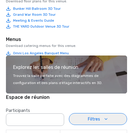
Download floor plans for this venue.
Bunker Hill Ballroom 3D Tour
Grand War Room 3D Tour
Meeting & Events Guide
THE YARD Outdoor Venue 3D Tour
Menus
Download catering menus for this venue.
Omni Los Angeles Banquet Menu
Explorez les salles de réunion
Trouvez la salle parfaite avec des diagrammes de
configuration et des plans d’étage interactifs en 3D.
Espace de réunion
Participants
Filtres