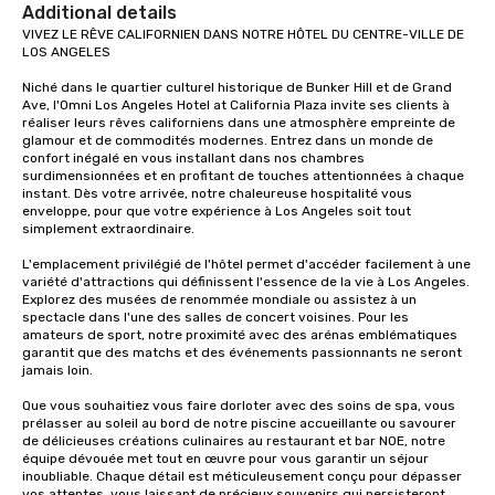
get to know each other better! Your
Additional details
guide is well-versed in local culture,
VIVEZ LE RÊVE CALIFORNIEN DANS NOTRE HÔTEL DU CENTRE-VILLE DE 
LOS ANGELES

so you can expect a fun, engaging,
and spooky event.
Niché dans le quartier culturel historique de Bunker Hill et de Grand 
Ave, l'Omni Los Angeles Hotel at California Plaza invite ses clients à 
réaliser leurs rêves californiens dans une atmosphère empreinte de 
glamour et de commodités modernes. Entrez dans un monde de 
confort inégalé en vous installant dans nos chambres 
surdimensionnées et en profitant de touches attentionnées à chaque 
instant. Dès votre arrivée, notre chaleureuse hospitalité vous 
enveloppe, pour que votre expérience à Los Angeles soit tout 
simplement extraordinaire.

L'emplacement privilégié de l'hôtel permet d'accéder facilement à une 
variété d'attractions qui définissent l'essence de la vie à Los Angeles. 
Explorez des musées de renommée mondiale ou assistez à un 
spectacle dans l'une des salles de concert voisines. Pour les 
amateurs de sport, notre proximité avec des arénas emblématiques 
garantit que des matchs et des événements passionnants ne seront 
jamais loin.

Que vous souhaitiez vous faire dorloter avec des soins de spa, vous 
prélasser au soleil au bord de notre piscine accueillante ou savourer 
de délicieuses créations culinaires au restaurant et bar NOE, notre 
équipe dévouée met tout en œuvre pour vous garantir un séjour 
inoubliable. Chaque détail est méticuleusement conçu pour dépasser 
vos attentes, vous laissant de précieux souvenirs qui persisteront 