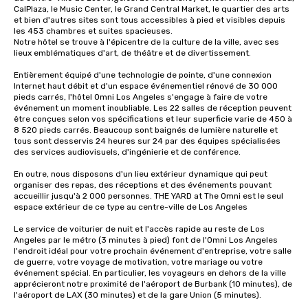
CalPlaza, le Music Center, le Grand Central Market, le quartier des arts 
et bien d'autres sites sont tous accessibles à pied et visibles depuis 
les 453 chambres et suites spacieuses. 

Notre hôtel se trouve à l'épicentre de la culture de la ville, avec ses 
lieux emblématiques d'art, de théâtre et de divertissement. 

Entièrement équipé d'une technologie de pointe, d'une connexion 
Internet haut débit et d'un espace événementiel rénové de 30 000 
pieds carrés, l'hôtel Omni Los Angeles s'engage à faire de votre 
événement un moment inoubliable. Les 22 salles de réception peuvent 
être conçues selon vos spécifications et leur superficie varie de 450 à 
8 520 pieds carrés. Beaucoup sont baignés de lumière naturelle et 
tous sont desservis 24 heures sur 24 par des équipes spécialisées 
des services audiovisuels, d'ingénierie et de conférence. 

En outre, nous disposons d'un lieu extérieur dynamique qui peut 
organiser des repas, des réceptions et des événements pouvant 
accueillir jusqu'à 2 000 personnes. THE YARD at The Omni est le seul 
espace extérieur de ce type au centre-ville de Los Angeles

Le service de voiturier de nuit et l'accès rapide au reste de Los 
Angeles par le métro (3 minutes à pied) font de l'Omni Los Angeles 
l'endroit idéal pour votre prochain événement d'entreprise, votre salle 
de guerre, votre voyage de motivation, votre mariage ou votre 
événement spécial. En particulier, les voyageurs en dehors de la ville 
apprécieront notre proximité de l'aéroport de Burbank (10 minutes), de 
l'aéroport de LAX (30 minutes) et de la gare Union (5 minutes).
