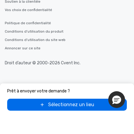
delight any palate. Tours Available
Soutien à la clientèle
from Day to Night With
Vos choix de confidentialité
group experience, bookin
key. Whether you desir
Politique de confidentialité
business hours or earl
Conditions d’utilisation du produit
after work, we can coo
you to provide options 
Conditions d’utilisation du site web
needs. Go for as Long or as Short as
Annoncer sur ce site
You Like Along with fle
scheduling, Lip Smack
Droit d’auteur © 2000-2026 Cvent Inc.
Tours also provides a 
durations. Our shortes
2.5 hours; our longest 
hours, with optional 
incentives.
Prêt à envoyer votre demande ?
Sélectionnez un lieu