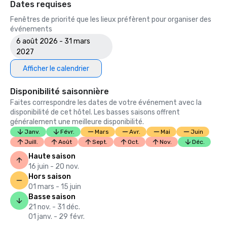
Dates requises
Fenêtres de priorité que les lieux préfèrent pour organiser des
événements
6 août 2026 - 31 mars
2027
Afficher le calendrier
Disponibilité saisonnière
Faites correspondre les dates de votre événement avec la
disponibilité de cet hôtel. Les basses saisons offrent
généralement une meilleure disponibilité.
Janv.
Févr.
Mars
Avr.
Mai
Juin
Juill.
Août
Sept.
Oct.
Nov.
Déc.
Haute saison
16 juin - 20 nov.
Hors saison
01 mars - 15 juin
Basse saison
21 nov. - 31 déc.
01 janv. - 29 févr.