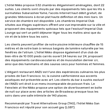
L'hôtel Nikko propose 532 chambres élégamment aménagées, dont 22 
suites. Les clients sont choyés par des équipements tels que les lits à 
surmatelas Subarashee Yume, l'accès Internet haut débit gratuit, de 
grandes télévisions à écran plat haute définition et des mini-bars. Un 
service de chambre est disponible. Les chambres Imperial Club 
situées aux étages supérieurs offrent une vue imprenable sur la ville et 
proposent des équipements spéciaux tels que l'exclusif Imperial Club 
Lounge qui sert un petit déjeuner léger tous les matins ainsi que du 
vin et de la bière tous les soirs.

Les clients peuvent profiter de notre piscine intérieure chauffée de 15 
mètres et de notre bain à remous baignés de lumière naturelle par les 
fenêtres de l'atrium. L'hôtel Nikko dispose également d'un club de 
bien-être de 10 000 pieds carrés ouvert 24 heures sur 24, proposant 
des équipements cardiovasculaires et de musculation dernier cri, 
ainsi que des hammams et des saunas secs pour hommes et femmes. 

L'élégant restaurant ANZU est l'une des expériences culinaires les plus 
prisées de San Francisco. Ici, la cuisine californienne aux accents 
asiatiques est présentée avec art. Les clients du bar à sushis exclusif 
de l'ANZU ont droit à un menu incomparable de poisson frais. Le 
Feinstein at the Nikko propose une option de divertissement en boîte 
de nuit sur place avec des artistes de Broadway presque tous les 
soirs dans une salle intimiste de 140 places.

Recommandé par Travel Alternatives Group (TAG), l'hôtel Nikko San 
Francisco est réputé pour son accueil gay (LGBT).