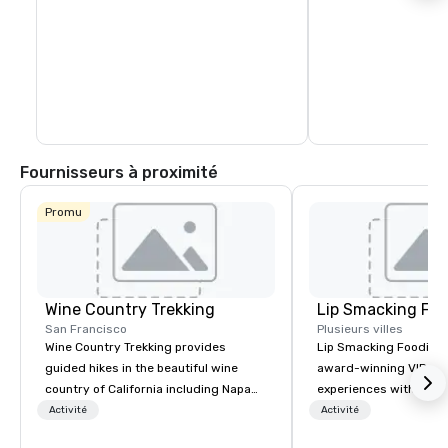
Fournisseurs à proximité
Promu
Wine Country Trekking
Lip Smacking Foo
San Francisco
Plusieurs villes
Wine Country Trekking provides
Lip Smacking Foodie T
guided hikes in the beautiful wine
award-winning VIP gro
country of California including Napa
experiences with visits
and Sonoma Valleys. These
restaurants throughou
Activité
Activité
experiences include walking in the
States. Choose either