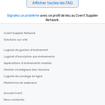
Afficher toutes les FAQ
Our tours offer an exqu
entertainment. All tour
knowledgeable, profes
Signalez un problème
avec ce profil de lieu au Cvent Supplier
who leads the group on
Network.
offering engaging tidb
fascinating stories. S
interactive experience
Cvent Supplier Network
along the way exclusive
Solutions sur site
ensuring there is neve
Different Types of Cuis
Logiciel de gestion d'événement
experiences offer the a
Logiciel d'inscription aux événements
several renowned rest
convenient outing, inc
Applications d'événements mobiles
and your guests might
Gestion stratégique des réunions
discovered otherwise 
Logiciel de sondage en ligne
at a typical corporate 
a way to try some of t
Plateforme de webinaire
in the city and dive in
cuisines and dishes. Al
Accueil Cvent
selected dishes are cu
Nous contacter
high standards to ensu