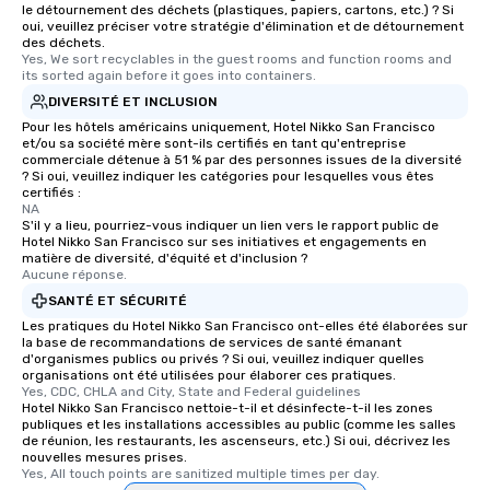
le détournement des déchets (plastiques, papiers, cartons, etc.) ? Si
an evening helicopter 
oui, veuillez préciser votre stratégie d'élimination et de détournement
des déchets.
glittering lights of The S
Yes, We sort recyclables in the guest rooms and function rooms and 
Memorable Experience f
its sorted again before it goes into containers.
Smacking Foodie Tours
DIVERSITÉ ET INCLUSION
to gather and dine tha
Pour les hôtels américains uniquement, Hotel Nikko San Francisco
experienced, and all ar
et/ou sa société mère sont-ils certifiés en tant qu'entreprise
remember. Our one-of-
commerciale détenue à 51 % par des personnes issues de la diversité
? Si oui, veuillez indiquer les catégories pour lesquelles vous êtes
are special, from the fi
certifiés :
last. It’s an experienc
NA
S'il y a lieu, pourriez-vous indiquer un lien vers le rapport public de
will reminisce about lo
Hotel Nikko San Francisco sur ses initiatives et engagements en
leave. Location, Location, Location
matière de diversité, d'équité et d'inclusion ?
One of the best reason
Aucune réponse.
convenient and efficie
SANTÉ ET SÉCURITÉ
experience is designed
Les pratiques du Hotel Nikko San Francisco ont-elles été élaborées sur
restaurants are within
la base de recommandations de services de santé émanant
d'organismes publics ou privés ? Si oui, veuillez indiquer quelles
walking distance of ea
organisations ont été utilisées pour élaborer ces pratiques.
short stroll allows you
Yes, CDC, CHLA and City, State and Federal guidelines
Hotel Nikko San Francisco nettoie-t-il et désinfecte-t-il les zones
members a chance to 
publiques et les installations accessibles au public (comme les salles
networking opportunit
de réunion, les restaurants, les ascenseurs, etc.) Si oui, décrivez les
heading to the next pl
nouvelles mesures prises.
Yes, All touch points are sanitized multiple times per day.
itinerary. You Get a Dinner and a Show