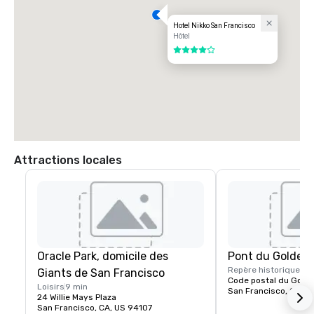
Hotel Nikko San Francisco
Hôtel
4 sur 5
Attractions locales
Oracle Park, domicile des
Pont du Golden
Repère historique
15 
Giants de San Francisco
Code postal du Gold
Loisirs
9 min
San Francisco, CA, U
24 Willie Mays Plaza
San Francisco, CA, US 94107