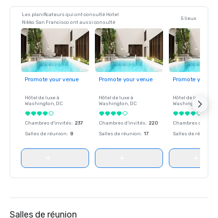
Les planificateurs qui ont consulté Hotel
5 lieux
Nikko San Francisco ont aussi consulté
Promote your venue
Promote your venue
Promote your ve
Hôtel de luxe à
Hôtel de luxe à
Hôtel de luxe à
Washington
, DC
Washington
, DC
Washington
, DC
Chambres d'invités
:
237
Chambres d'invités
:
220
Chambres d'invité
Salles de réunion
:
8
Salles de réunion
:
17
Salles de réunion
:
Salles de réunion