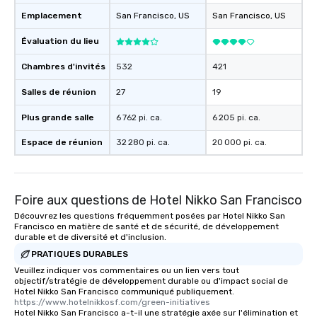
remember to submit ah
Emplacement
San Francisco
, US
San Francisco
, US
date any dietary restr
allergies for anyone in
Évaluation du lieu
Feel Like a VIP at Each
Smacking Foodie Tours
Chambres d'invités
532
421
group members never 
Salles de réunion
27
19
about waiting in line to
restaurant or being sh
Plus grande salle
6 762 pi. ca.
6 205 pi. ca.
than desirable table. O
everyone is treated lik
Espace de réunion
32 280 pi. ca.
20 000 pi. ca.
immediate seating upon
What’s more, your gro
a special warm welcom
from the restaurant c
Foire aux questions de Hotel Nikko San Francisco
be printed featuring yo
Découvrez les questions fréquemment posées par Hotel Nikko San
which can be an added 
Francisco en matière de santé et de sécurité, de développement
durable et de diversité et d'inclusion.
those Instagram mome
PRATIQUES DURABLES
For added ease, we ca
Veuillez indiquer vos commentaires ou un lien vers tout
transportation pick-up
objectif/stratégie de développement durable ou d'impact social de
as well as an event ph
Hotel Nikko San Francisco communiqué publiquement.
for groups that desire 
https://www.hotelnikkosf.com/green-initiatives
Hotel Nikko San Francisco a-t-il une stratégie axée sur l'élimination et
experience, we can als