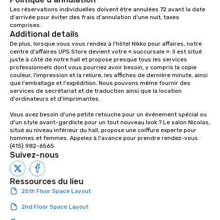
Dining When meeting p
Les réservations individuelles doivent être annulées 72 avant la date 
d'arrivée pour éviter des frais d'annulation d'une nuit, taxes 
corporate group event
comprises.
Smacking Foodie Tours,
Additional details
group is assured a top
De plus, lorsque vous vous rendez à l'hôtel Nikko pour affaires, notre 
experience with three 
centre d'affaires UPS Store devient votre « succursale ». Il est situé 
juste à côté de notre hall et propose presque tous les services 
signature dishes at ea
professionnels dont vous pourriez avoir besoin, y compris la copie 
Our affordable tours a
couleur, l'impression et la reliure, les affiches de dernière minute, ainsi 
person with tax and gr
que l'emballage et l'expédition. Nous pouvons même fournir des 
services de secrétariat et de traduction ainsi que la location 
included. The only thi
d'ordinateurs et d'imprimantes.

are drinks. However, 
package upgrade is ava
Vous avez besoin d'une petite retouche pour un événement spécial ou 
d'un style avant-gardiste pour un tout nouveau look ? Le salon Nicolas, 
provides guests a sign
situé au niveau inférieur du hall, propose une coiffure experte pour 
at various stops. Build Your Network
hommes et femmes. Appelez à l'avance pour prendre rendez-vous : 
Our exclusive experien
(415) 982-6565
ultimate networking op
Suivez-nous
a typical sit-down dinn
to engage the person t
Ressources du lieu
right of you. Because 
25th Floor Space Layout
place at multiple resta
walking in between, th
2nd Floor Space Layout
countless opportunitie