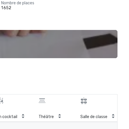
Nombre de places
1 652
Sal
n cocktail
Théâtre
Salle de classe
con