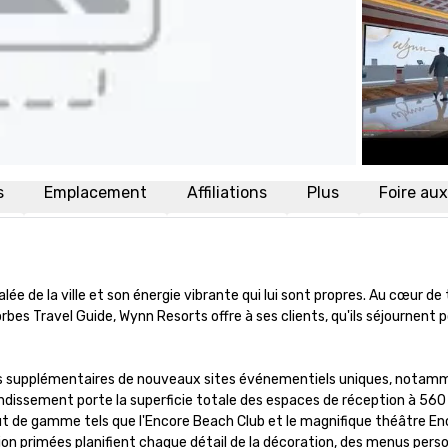
s
Emplacement
Affiliations
Plus
Foire au
alée de la ville et son énergie vibrante qui lui sont propres. Au cœur d
s Travel Guide, Wynn Resorts offre à ses clients, qu'ils séjournent pour
supplémentaires de nouveaux sites événementiels uniques, notamment u
issement porte la superficie totale des espaces de réception à 560 00
 de gamme tels que l'Encore Beach Club et le magnifique théâtre Encor
ion primées planifient chaque détail de la décoration, des menus pers