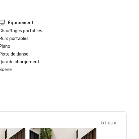
Équipement
Chauffages portables
Murs portables
Piano
Piste de danse
Quai de chargement
Scène
5 lieux