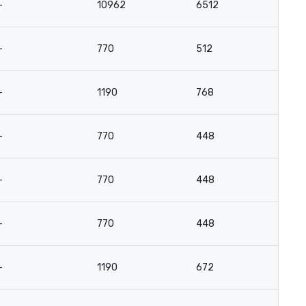
-
10962
6512
3
-
770
512
7
-
1190
768
12
-
770
448
7
-
770
448
7
-
770
448
7
-
1190
672
12