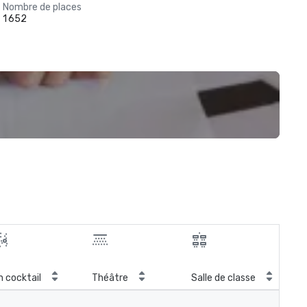
Nombre de places
1 652
Sal
n cocktail
Théâtre
Salle de classe
con