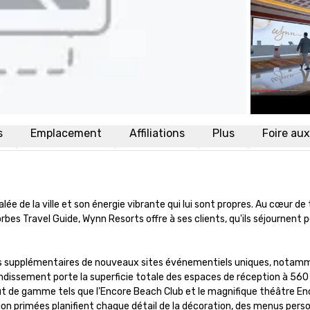
s
Emplacement
Affiliations
Plus
Foire au
alée de la ville et son énergie vibrante qui lui sont propres. Au cœur d
s Travel Guide, Wynn Resorts offre à ses clients, qu'ils séjournent pour
supplémentaires de nouveaux sites événementiels uniques, notamment u
issement porte la superficie totale des espaces de réception à 560 00
 de gamme tels que l'Encore Beach Club et le magnifique théâtre Encor
ion primées planifient chaque détail de la décoration, des menus pers