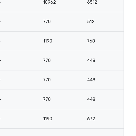
-
10962
6512
3
-
770
512
7
-
1190
768
12
-
770
448
7
-
770
448
7
-
770
448
7
-
1190
672
12