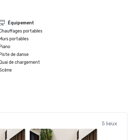
Équipement
Chauffages portables
Murs portables
Piano
Piste de danse
Quai de chargement
Scène
5 lieux