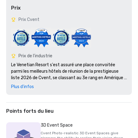
Prix
Prix Cvent
Prix de l'industrie
Le Venetian Resort s'est assuré une place convoitée 
parmi les meilleurs hôtels de réunion de la prestigieuse 
liste 2026 de Cvent, se classant au 3e rang en Amérique 
du Nord et en tant que meilleur hôtel de Las Vegas. 

Plus d'infos
The Palazzo et The Venetian ont été nommés parmi les 5 
meilleurs hôtels de Las Vegas lors des Condé Nast Traveler 
Readers' Choice Awards 2025. Outre cette 
Points forts du lieu
reconnaissance de premier ordre, The Palazzo at The 
Venetian a reçu la prestigieuse Triple Couronne Condé 
3D Event Space
Nast Traveler, une distinction d'élite décernée aux hôtels 
Cvent Photo-realistic 3D Event Spaces give
et centres de villégiature qui ont
