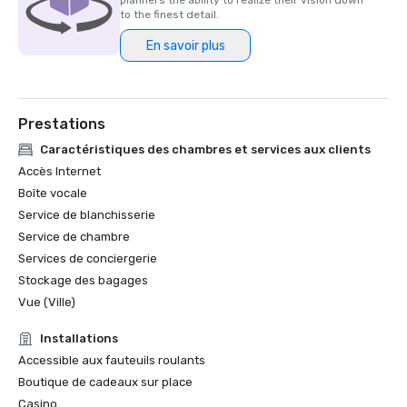
planners the ability to realize their vision down
a remporté les trois principales distinctions de la 
to the finest detail.
publication, à savoir la Hot List, la Gold List et les Readers' 
En savoir plus
Choice Awards, au cours des trente dernières années. 
Moins de 400 établissements dans le monde détiennent 
actuellement ce statut, ce qui en fait l'une des plus 
hautes distinctions du secteur de l'hôtellerie de luxe.
Prestations
Caractéristiques des chambres et services aux clients
Accès Internet
Boîte vocale
Service de blanchisserie
Service de chambre
Services de conciergerie
Stockage des bagages
Vue (Ville)
Installations
Accessible aux fauteuils roulants
Boutique de cadeaux sur place
Casino