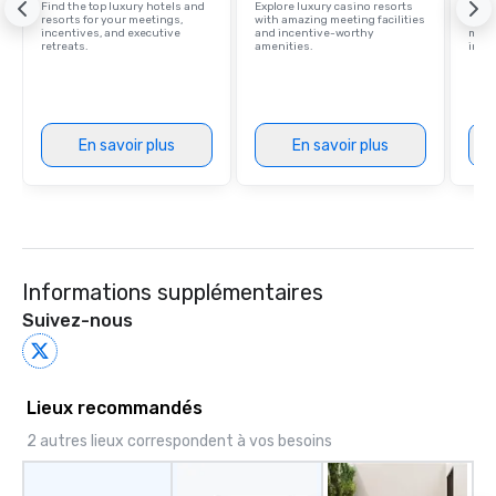
Find the top luxury hotels and
Explore luxury casino resorts
Disco
resorts for your meetings,
with amazing meeting facilities
hotel
incentives, and executive
and incentive-worthy
meeti
retreats.
amenities.
ince
En savoir plus
En savoir plus
Informations supplémentaires
Suivez-nous
Lieux recommandés
2 autres lieux correspondent à vos besoins