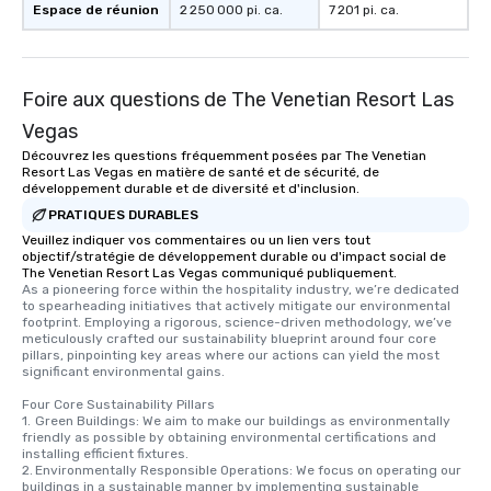
Espace de réunion
2 250 000 pi. ca.
7 201 pi. ca.
Foire aux questions de The Venetian Resort Las
Vegas
Découvrez les questions fréquemment posées par The Venetian
Resort Las Vegas en matière de santé et de sécurité, de
développement durable et de diversité et d'inclusion.
PRATIQUES DURABLES
Veuillez indiquer vos commentaires ou un lien vers tout
objectif/stratégie de développement durable ou d'impact social de
The Venetian Resort Las Vegas communiqué publiquement.
As a pioneering force within the hospitality industry, we’re dedicated 
to spearheading initiatives that actively mitigate our environmental 
footprint. Employing a rigorous, science-driven methodology, we’ve 
meticulously crafted our sustainability blueprint around four core 
pillars, pinpointing key areas where our actions can yield the most 
significant environmental gains.

Four Core Sustainability Pillars

1.	Green Buildings: We aim to make our buildings as environmentally 
friendly as possible by obtaining environmental certifications and 
installing efficient fixtures.

2.	Environmentally Responsible Operations: We focus on operating our 
buildings in a sustainable manner by implementing sustainable 