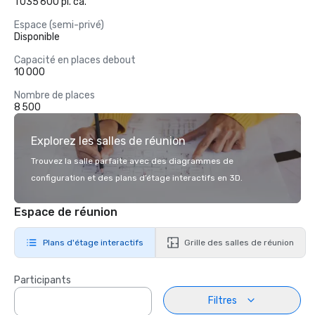
1 035 600 pi. ca.
Espace (semi-privé)
Disponible
Capacité en places debout
10 000
Nombre de places
8 500
Explorez les salles de réunion
Trouvez la salle parfaite avec des diagrammes de
configuration et des plans d’étage interactifs en 3D.
Espace de réunion
Plans d'étage interactifs
Grille des salles de réunion
Participants
Filtres