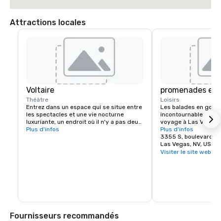
Attractions locales
Voltaire
promenades en 
Théâtre
Loisirs
Entrez dans un espace qui se situe entre 
Les balades en gondol
les spectacles et une vie nocturne 
incontournable de La
luxuriante, un endroit où il n'y a pas deux 
voyage à Las Vegas n
soirées identiques. Avant le spectacle, 
Plus d'infos
sans une visite en go
Plus d'infos
l'événement principal et l'après-fête, 
les ponts, à côté des 
3355 S, boulevard L
Voltaire propose des expériences 
balcons, tout en long
Las Vegas, NV, US 8
transformatrices qui couvrent chaque 
Il y a une balade en g
Visiter le site web
moment de la nuit.
intérieure et extérieu
ses propres vues uniqu
enchanteresse et ple
merveilleux.

Parmi les nombreuses 
Las Vegas, un gondoli
chaque gondole. Lais
Fournisseurs recommandés
par le romantisme d'