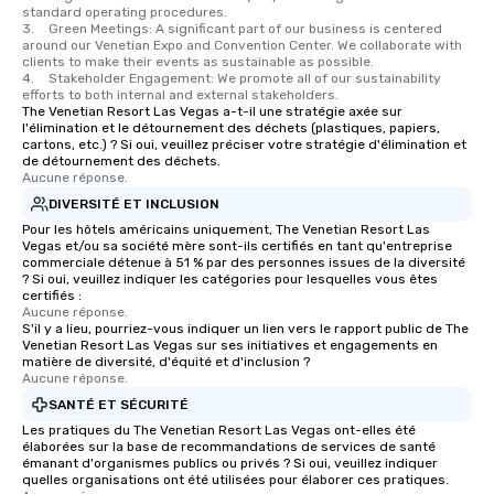
standard operating procedures.

3.	Green Meetings: A significant part of our business is centered 
around our Venetian Expo and Convention Center. We collaborate with 
clients to make their events as sustainable as possible.

4.	Stakeholder Engagement: We promote all of our sustainability 
efforts to both internal and external stakeholders.
The Venetian Resort Las Vegas a-t-il une stratégie axée sur
l'élimination et le détournement des déchets (plastiques, papiers,
cartons, etc.) ? Si oui, veuillez préciser votre stratégie d'élimination et
de détournement des déchets.
Aucune réponse.
DIVERSITÉ ET INCLUSION
Pour les hôtels américains uniquement, The Venetian Resort Las
Vegas et/ou sa société mère sont-ils certifiés en tant qu'entreprise
commerciale détenue à 51 % par des personnes issues de la diversité
? Si oui, veuillez indiquer les catégories pour lesquelles vous êtes
certifiés :
Aucune réponse.
S'il y a lieu, pourriez-vous indiquer un lien vers le rapport public de The
Venetian Resort Las Vegas sur ses initiatives et engagements en
matière de diversité, d'équité et d'inclusion ?
Aucune réponse.
SANTÉ ET SÉCURITÉ
Les pratiques du The Venetian Resort Las Vegas ont-elles été
élaborées sur la base de recommandations de services de santé
émanant d'organismes publics ou privés ? Si oui, veuillez indiquer
quelles organisations ont été utilisées pour élaborer ces pratiques.