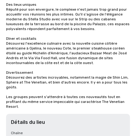
Des lieux uniques 

Réputé pour son envergure, le complexe n'est jamais trop grand pour 
accueillir vos réunions les plus intimes. Qu'il s'agisse de l'élégance 
moderne du Stella Studio avec vue sur le Strip ou des cabanes 
luxueuses de la terrasse au bord de la piscine du Palazzo, ces espaces 
polyvalents répondent parfaitement à vos besoins. 

Dîner et cocktails 

Découvrez l'excellence culinaire avec la nouvelle cuisine côtière 
américaine à Gjelina, le nouveau Cote, le premier steakhouse coréen 
étoilé au guide Michelin d'Amérique, l'audacieux Bazaar Meat de José 
Andrés et le Via Via Food Hall, une fusion dynamique de sites 
incontournables de la côte est et de la côte ouest. 

Divertissement 

Découvrez des artistes incroyables, notamment la magie de Shin Lim, 
Sphere at The Venetian, et bien d'autres encore. Il y en a pour tous les 
goûts. 

Les groupes peuvent s'attendre à toutes ces nouveautés tout en 
profitant du même service impeccable qui caractérise The Venetian 
Resort.
Détails du lieu
Chaîne