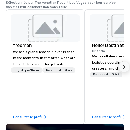
Sélectionnés par The Venetian Resort Las Vegas pour leur service 
direct depuis votre p
fiable et leur collaboration sans faille.
sur les gondoles véni
freeman
Orlando
We are a global leader in events that
We’re collaborators, e
make moments that matter. What are
logistics coordinators,
those? They are unforgettable
creators, and dreame
experiences that create meaningful
Logistique/Décor
Personnel préféré
we love with a passion
Personnel préféré
connections. Our integrated full-
We’re here to serve y
service solutions leverage a 97-year
guests—every way tha
legacy in event management as well
That’s Hello! in a nutsh
as new technologies to build loyalty
decades of experience
trust between audiences and the
processes, and creativ
world’s top brands.
build relationships tha
Consulter le profil
Consulter le profil
confidence and encour
result is a successful
event experience that