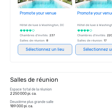
Promote your venue
Promote your venu
Hôtel de luxe à
Washington
, DC
Hôtel de luxe à
Washing
Chambres d'invités
:
237
Chambres d'invités
:
22
Salles de réunion
:
8
Salles de réunion
:
17
Sélectionnez un lieu
Sélectionnez u
Salles de réunion
Espace total de la réunion
2 250 000 pi. ca.
Deuxième plus grande salle
189 000 pi. ca.