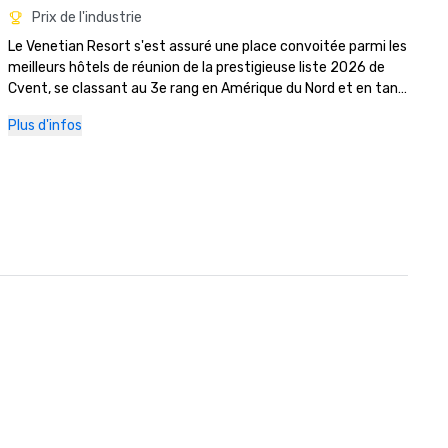
Prix de l'industrie
Le Venetian Resort s'est assuré une place convoitée parmi les 
meilleurs hôtels de réunion de la prestigieuse liste 2026 de 
Cvent, se classant au 3e rang en Amérique du Nord et en tant 
que meilleur hôtel de Las Vegas. 

Plus d'infos
The Palazzo et The Venetian ont été nommés parmi les 5 
meilleurs hôtels de Las Vegas lors des Condé Nast Traveler 
Readers' Choice Awards 2025. Outre cette reconnaissance 
de premier ordre, The Palazzo at The Venetian a reçu la 
prestigieuse Triple Couronne Condé Nast Traveler, une 
distinction d'élite décernée aux hôtels et centres de 
villégiature qui ont

a remporté les trois principales distinctions de la publication, 
à savoir la Hot List, la Gold List et les Readers' Choice Awards, 
au cours des trente dernières années. Moins de 400 
établissements dans le monde détiennent actuellement ce 
statut, ce qui en fait l'une des plus hautes distinctions du 
secteur de l'hôtellerie de luxe.