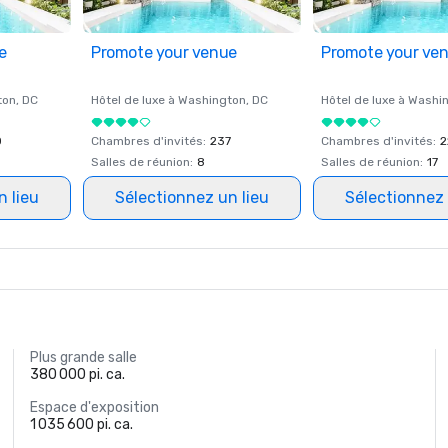
e
Promote your venue
Promote your ve
ton
, DC
Hôtel de luxe à
Washington
, DC
Hôtel de luxe à
Washi
0
Chambres d'invités
:
237
Chambres d'invités
:
2
Salles de réunion
:
8
Salles de réunion
:
17
n lieu
Sélectionnez un lieu
Sélectionnez 
Plus grande salle
380 000 pi. ca.
Espace d'exposition
1 035 600 pi. ca.