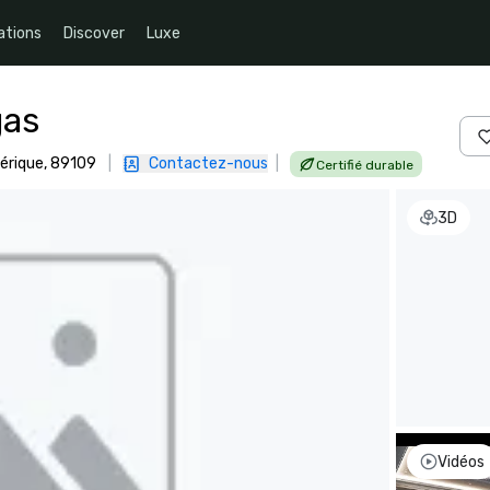
ations
Discover
Luxe
gas
mérique, 89109
|
Contactez-nous
|
Certifié durable
3D
Vidéos