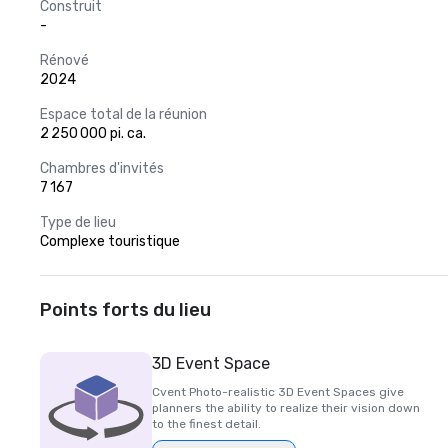
Construit
-
Rénové
2024
Espace total de la réunion
2 250 000 pi. ca.
Chambres d'invités
7 167
Type de lieu
Complexe touristique
Points forts du lieu
3D Event Space
Cvent Photo-realistic 3D Event Spaces give
planners the ability to realize their vision down
to the finest detail.