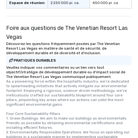
Espace de réunion
2 250 000 pi. ca.
450 000 pi. ca.
Foire aux questions de The Venetian Resort Las
Vegas
Découvrez les questions fréquemment posées par The Venetian
Resort Las Vegas en matière de santé et de sécurité, de
développement durable et de diversité et d'inclusion.
PRATIQUES DURABLES
Veuillez indiquer vos commentaires ou un lien vers tout
objectif/stratégie de développement durable ou d'impact social de
The Venetian Resort Las Vegas communiqué publiquement.
As a pioneering force within the hospitality industry, we’re dedicated 
to spearheading initiatives that actively mitigate our environmental 
footprint. Employing a rigorous, science-driven methodology, we’ve 
meticulously crafted our sustainability blueprint around four core 
pillars, pinpointing key areas where our actions can yield the most 
significant environmental gains.

Four Core Sustainability Pillars

1.	Green Buildings: We aim to make our buildings as environmentally 
friendly as possible by obtaining environmental certifications and 
installing efficient fixtures.

2.	Environmentally Responsible Operations: We focus on operating our 
buildings in a sustainable manner by implementing sustainable 