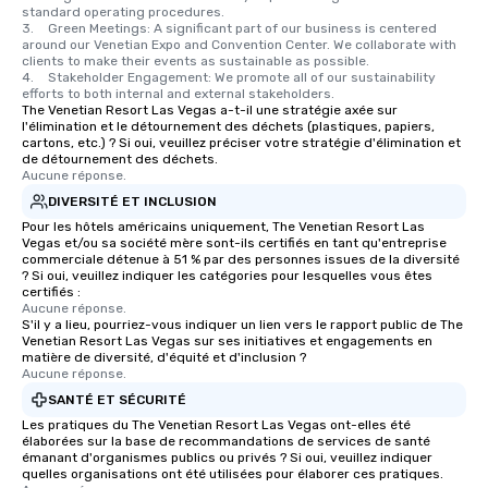
standard operating procedures.

3.	Green Meetings: A significant part of our business is centered 
around our Venetian Expo and Convention Center. We collaborate with 
clients to make their events as sustainable as possible.

4.	Stakeholder Engagement: We promote all of our sustainability 
efforts to both internal and external stakeholders.
The Venetian Resort Las Vegas a-t-il une stratégie axée sur
l'élimination et le détournement des déchets (plastiques, papiers,
cartons, etc.) ? Si oui, veuillez préciser votre stratégie d'élimination et
de détournement des déchets.
Aucune réponse.
DIVERSITÉ ET INCLUSION
Pour les hôtels américains uniquement, The Venetian Resort Las
Vegas et/ou sa société mère sont-ils certifiés en tant qu'entreprise
commerciale détenue à 51 % par des personnes issues de la diversité
? Si oui, veuillez indiquer les catégories pour lesquelles vous êtes
certifiés :
Aucune réponse.
S'il y a lieu, pourriez-vous indiquer un lien vers le rapport public de The
Venetian Resort Las Vegas sur ses initiatives et engagements en
matière de diversité, d'équité et d'inclusion ?
Aucune réponse.
SANTÉ ET SÉCURITÉ
Les pratiques du The Venetian Resort Las Vegas ont-elles été
élaborées sur la base de recommandations de services de santé
émanant d'organismes publics ou privés ? Si oui, veuillez indiquer
quelles organisations ont été utilisées pour élaborer ces pratiques.