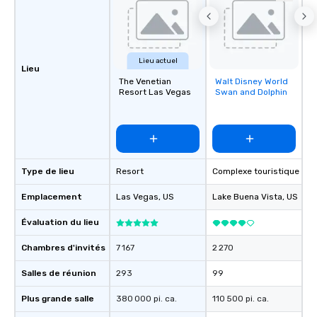
Lieu actuel
Lieu
The Venetian
Walt Disney World
Removed from
Resort Las Vegas
Swan and Dolphin
favorites
Type de lieu
Resort
Complexe touristique
Emplacement
Las Vegas
, US
Lake Buena Vista
, US
Évaluation du lieu
Chambres d'invités
7 167
2 270
Salles de réunion
293
99
Plus grande salle
380 000 pi. ca.
110 500 pi. ca.