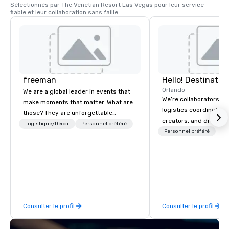
Sélectionnés par The Venetian Resort Las Vegas pour leur service 
direct depuis votre p
fiable et leur collaboration sans faille.
sur les gondoles véni
freeman
Orlando
We are a global leader in events that
We’re collaborators, e
make moments that matter. What are
logistics coordinators,
those? They are unforgettable
creators, and dreame
experiences that create meaningful
Logistique/Décor
Personnel préféré
we love with a passion
Personnel préféré
connections. Our integrated full-
We’re here to serve y
service solutions leverage a 97-year
guests—every way tha
legacy in event management as well
That’s Hello! in a nutsh
as new technologies to build loyalty
decades of experience
trust between audiences and the
processes, and creativ
world’s top brands.
build relationships tha
Consulter le profil
Consulter le profil
confidence and encour
result is a successful
event experience that