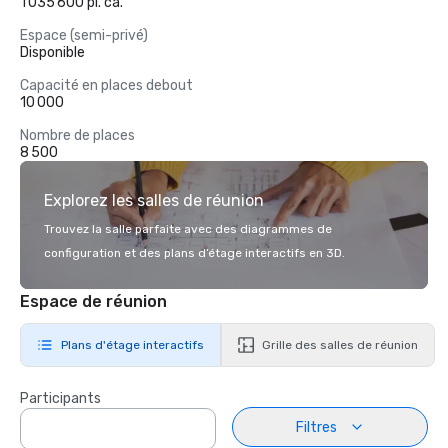
1 035 600 pi. ca.
Espace (semi-privé)
Disponible
Capacité en places debout
10 000
Nombre de places
8 500
Explorez les salles de réunion
Trouvez la salle parfaite avec des diagrammes de
configuration et des plans d’étage interactifs en 3D.
Espace de réunion
Plans d'étage interactifs
Grille des salles de réunion
Participants
Filtres