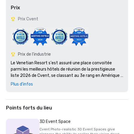
Prix
Prix Cvent
Prix de l'industrie
Le Venetian Resort s'est assuré une place convoitée 
parmi les meilleurs hôtels de réunion de la prestigieuse 
liste 2026 de Cvent, se classant au 3e rang en Amérique 
du Nord et en tant que meilleur hôtel de Las Vegas. 

Plus d'infos
The Palazzo et The Venetian ont été nommés parmi les 5 
meilleurs hôtels de Las Vegas lors des Condé Nast Traveler 
Readers' Choice Awards 2025. Outre cette 
Points forts du lieu
reconnaissance de premier ordre, The Palazzo at The 
Venetian a reçu la prestigieuse Triple Couronne Condé 
3D Event Space
Nast Traveler, une distinction d'élite décernée aux hôtels 
Cvent Photo-realistic 3D Event Spaces give
et centres de villégiature qui ont
