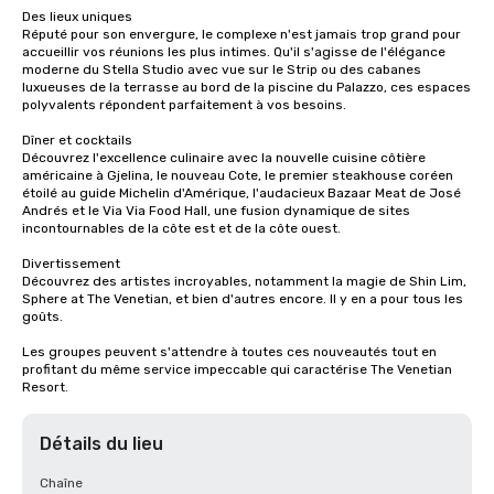
Des lieux uniques 

Réputé pour son envergure, le complexe n'est jamais trop grand pour 
accueillir vos réunions les plus intimes. Qu'il s'agisse de l'élégance 
moderne du Stella Studio avec vue sur le Strip ou des cabanes 
luxueuses de la terrasse au bord de la piscine du Palazzo, ces espaces 
polyvalents répondent parfaitement à vos besoins. 

Dîner et cocktails 

Découvrez l'excellence culinaire avec la nouvelle cuisine côtière 
américaine à Gjelina, le nouveau Cote, le premier steakhouse coréen 
étoilé au guide Michelin d'Amérique, l'audacieux Bazaar Meat de José 
Andrés et le Via Via Food Hall, une fusion dynamique de sites 
incontournables de la côte est et de la côte ouest. 

Divertissement 

Découvrez des artistes incroyables, notamment la magie de Shin Lim, 
Sphere at The Venetian, et bien d'autres encore. Il y en a pour tous les 
goûts. 

Les groupes peuvent s'attendre à toutes ces nouveautés tout en 
profitant du même service impeccable qui caractérise The Venetian 
Resort.
Détails du lieu
Chaîne