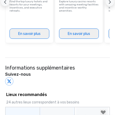
Find the top luxury hotels and
Explore luxury casino resorts
Disco
resorts for your meetings,
with amazing meeting facilities
hotel
incentives, and executive
and incentive-worthy
meeti
retreats.
amenities.
ince
En savoir plus
En savoir plus
Informations supplémentaires
Suivez-nous
Lieux recommandés
24 autres lieux correspondent à vos besoins