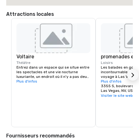
Attractions locales
Voltaire
promenades en 
Théâtre
Loisirs
Entrez dans un espace qui se situe entre 
Les balades en gondol
les spectacles et une vie nocturne 
incontournable de La
luxuriante, un endroit où il n'y a pas deux 
voyage à Las Vegas n
soirées identiques. Avant le spectacle, 
Plus d'infos
sans une visite en go
Plus d'infos
l'événement principal et l'après-fête, 
les ponts, à côté des 
3355 S, boulevard L
Voltaire propose des expériences 
balcons, tout en long
Las Vegas, NV, US 8
transformatrices qui couvrent chaque 
Il y a une balade en g
Visiter le site web
moment de la nuit.
intérieure et extérieu
ses propres vues uniqu
enchanteresse et ple
merveilleux.

Parmi les nombreuses 
Las Vegas, un gondoli
chaque gondole. Lais
Fournisseurs recommandés
par le romantisme d'