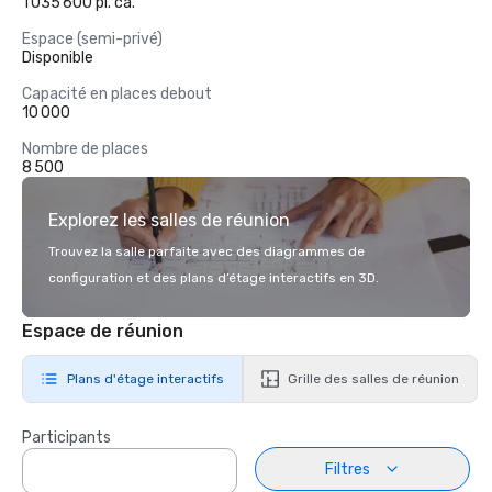
1 035 600 pi. ca.
Espace (semi-privé)
Disponible
Capacité en places debout
10 000
Nombre de places
8 500
Explorez les salles de réunion
Trouvez la salle parfaite avec des diagrammes de
configuration et des plans d’étage interactifs en 3D.
Espace de réunion
Plans d'étage interactifs
Grille des salles de réunion
Participants
Filtres