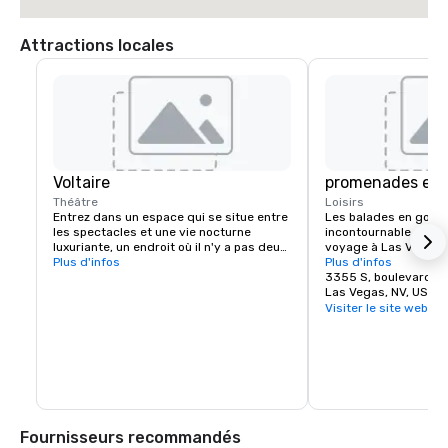
Attractions locales
Voltaire
promenades en 
Théâtre
Loisirs
Entrez dans un espace qui se situe entre 
Les balades en gondol
les spectacles et une vie nocturne 
incontournable de La
luxuriante, un endroit où il n'y a pas deux 
voyage à Las Vegas n
soirées identiques. Avant le spectacle, 
Plus d'infos
sans une visite en go
Plus d'infos
l'événement principal et l'après-fête, 
les ponts, à côté des 
3355 S, boulevard L
Voltaire propose des expériences 
balcons, tout en long
Las Vegas, NV, US 8
transformatrices qui couvrent chaque 
Il y a une balade en g
Visiter le site web
moment de la nuit.
intérieure et extérieu
ses propres vues uniqu
enchanteresse et ple
merveilleux.

Parmi les nombreuses 
Las Vegas, un gondoli
chaque gondole. Lais
Fournisseurs recommandés
par le romantisme d'