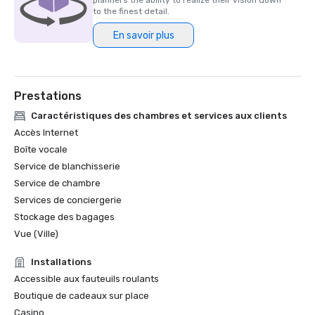
planners the ability to realize their vision down
a remporté les trois principales distinctions de la 
to the finest detail.
publication, à savoir la Hot List, la Gold List et les Readers' 
En savoir plus
Choice Awards, au cours des trente dernières années. 
Moins de 400 établissements dans le monde détiennent 
actuellement ce statut, ce qui en fait l'une des plus 
hautes distinctions du secteur de l'hôtellerie de luxe.
Prestations
Caractéristiques des chambres et services aux clients
Accès Internet
Boîte vocale
Service de blanchisserie
Service de chambre
Services de conciergerie
Stockage des bagages
Vue (Ville)
Installations
Accessible aux fauteuils roulants
Boutique de cadeaux sur place
Casino