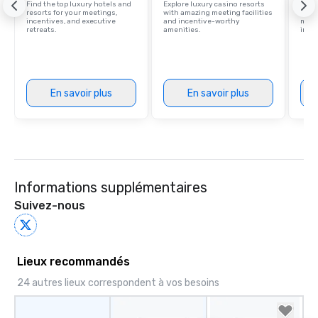
Find the top luxury hotels and
Explore luxury casino resorts
Disco
resorts for your meetings,
with amazing meeting facilities
hotel
incentives, and executive
and incentive-worthy
meeti
retreats.
amenities.
ince
En savoir plus
En savoir plus
Informations supplémentaires
Suivez-nous
Lieux recommandés
24 autres lieux correspondent à vos besoins