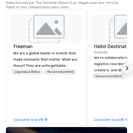
Sélectionnés par The Venetian Resort Las Vegas pour leur service 
direct depuis votre p
fiable et leur collaboration sans faille.
sur les gondoles véni
freeman
Orlando
We are a global leader in events that
We’re collaborators, e
make moments that matter. What are
logistics coordinators,
those? They are unforgettable
creators, and dreame
experiences that create meaningful
Logistique/Décor
Personnel préféré
we love with a passion
Personnel préféré
connections. Our integrated full-
We’re here to serve y
service solutions leverage a 97-year
guests—every way tha
legacy in event management as well
That’s Hello! in a nutsh
as new technologies to build loyalty
decades of experience
trust between audiences and the
processes, and creativ
world’s top brands.
build relationships tha
Consulter le profil
Consulter le profil
confidence and encour
result is a successful
event experience that