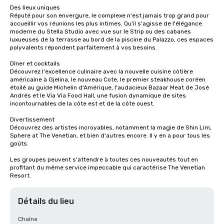
Des lieux uniques 

Réputé pour son envergure, le complexe n'est jamais trop grand pour 
accueillir vos réunions les plus intimes. Qu'il s'agisse de l'élégance 
moderne du Stella Studio avec vue sur le Strip ou des cabanes 
luxueuses de la terrasse au bord de la piscine du Palazzo, ces espaces 
polyvalents répondent parfaitement à vos besoins. 

Dîner et cocktails 

Découvrez l'excellence culinaire avec la nouvelle cuisine côtière 
américaine à Gjelina, le nouveau Cote, le premier steakhouse coréen 
étoilé au guide Michelin d'Amérique, l'audacieux Bazaar Meat de José 
Andrés et le Via Via Food Hall, une fusion dynamique de sites 
incontournables de la côte est et de la côte ouest. 

Divertissement 

Découvrez des artistes incroyables, notamment la magie de Shin Lim, 
Sphere at The Venetian, et bien d'autres encore. Il y en a pour tous les 
goûts. 

Les groupes peuvent s'attendre à toutes ces nouveautés tout en 
profitant du même service impeccable qui caractérise The Venetian 
Resort.
Détails du lieu
Chaîne