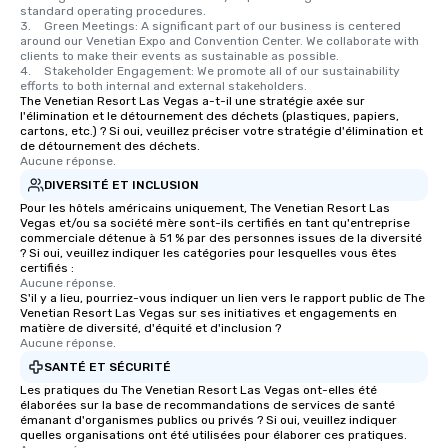
standard operating procedures.

3.	Green Meetings: A significant part of our business is centered 
around our Venetian Expo and Convention Center. We collaborate with 
clients to make their events as sustainable as possible.

4.	Stakeholder Engagement: We promote all of our sustainability 
efforts to both internal and external stakeholders.
The Venetian Resort Las Vegas a-t-il une stratégie axée sur
l'élimination et le détournement des déchets (plastiques, papiers,
cartons, etc.) ? Si oui, veuillez préciser votre stratégie d'élimination et
de détournement des déchets.
Aucune réponse.
DIVERSITÉ ET INCLUSION
Pour les hôtels américains uniquement, The Venetian Resort Las
Vegas et/ou sa société mère sont-ils certifiés en tant qu'entreprise
commerciale détenue à 51 % par des personnes issues de la diversité
? Si oui, veuillez indiquer les catégories pour lesquelles vous êtes
certifiés :
Aucune réponse.
S'il y a lieu, pourriez-vous indiquer un lien vers le rapport public de The
Venetian Resort Las Vegas sur ses initiatives et engagements en
matière de diversité, d'équité et d'inclusion ?
Aucune réponse.
SANTÉ ET SÉCURITÉ
Les pratiques du The Venetian Resort Las Vegas ont-elles été
élaborées sur la base de recommandations de services de santé
émanant d'organismes publics ou privés ? Si oui, veuillez indiquer
quelles organisations ont été utilisées pour élaborer ces pratiques.