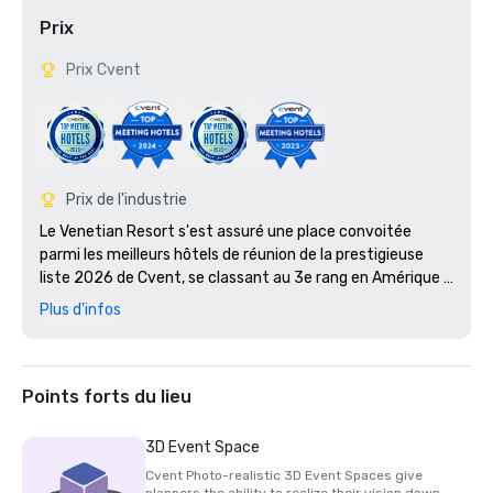
Prix
Prix Cvent
Prix de l'industrie
Le Venetian Resort s'est assuré une place convoitée 
parmi les meilleurs hôtels de réunion de la prestigieuse 
liste 2026 de Cvent, se classant au 3e rang en Amérique 
du Nord et en tant que meilleur hôtel de Las Vegas. 

Plus d'infos
The Palazzo et The Venetian ont été nommés parmi les 5 
meilleurs hôtels de Las Vegas lors des Condé Nast Traveler 
Readers' Choice Awards 2025. Outre cette 
Points forts du lieu
reconnaissance de premier ordre, The Palazzo at The 
Venetian a reçu la prestigieuse Triple Couronne Condé 
3D Event Space
Nast Traveler, une distinction d'élite décernée aux hôtels 
Cvent Photo-realistic 3D Event Spaces give
et centres de villégiature qui ont
