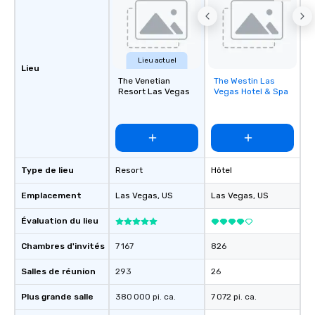
Lieu actuel
Lieu
The Venetian
The Westin Las
Removed from
Resort Las Vegas
Vegas Hotel & Spa
favorites
Type de lieu
Resort
Hôtel
Emplacement
Las Vegas
, US
Las Vegas
, US
Évaluation du lieu
Chambres d'invités
7 167
826
Salles de réunion
293
26
Plus grande salle
380 000 pi. ca.
7 072 pi. ca.