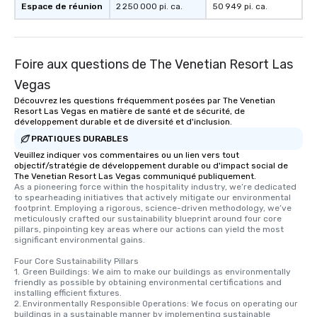
Espace de réunion
2 250 000 pi. ca.
50 949 pi. ca.
Foire aux questions de The Venetian Resort Las
Vegas
Découvrez les questions fréquemment posées par The Venetian
Resort Las Vegas en matière de santé et de sécurité, de
développement durable et de diversité et d'inclusion.
PRATIQUES DURABLES
Veuillez indiquer vos commentaires ou un lien vers tout
objectif/stratégie de développement durable ou d'impact social de
The Venetian Resort Las Vegas communiqué publiquement.
As a pioneering force within the hospitality industry, we’re dedicated 
to spearheading initiatives that actively mitigate our environmental 
footprint. Employing a rigorous, science-driven methodology, we’ve 
meticulously crafted our sustainability blueprint around four core 
pillars, pinpointing key areas where our actions can yield the most 
significant environmental gains.

Four Core Sustainability Pillars

1.	Green Buildings: We aim to make our buildings as environmentally 
friendly as possible by obtaining environmental certifications and 
installing efficient fixtures.

2.	Environmentally Responsible Operations: We focus on operating our 
buildings in a sustainable manner by implementing sustainable 