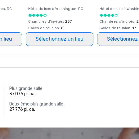
ton
, DC
Hôtel de luxe à
Washington
, DC
Hôtel de luxe à
Washi
0
Chambres d'invités
:
237
Chambres d'invités
:
2
Salles de réunion
:
8
Salles de réunion
:
17
n lieu
Sélectionnez un lieu
Sélectionnez 
Plus grande salle
37 076 pi. ca.
Deuxième plus grande salle
27 776 pi. ca.